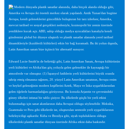
Modern dünyada plastik sanatlar alanında, daha birçok alanda olduğu gibi,
Amerika ve Avrupa iki önemli merkez olarak yapılandı. Antik Yunan'dan bugüne
Avrupa, kendi geleneklerini güncellikle buluşturan bir tarz izlerken; Amerika,
mevcut tarihsel ve sosyal gerçekleri nedeniyle, kozmopolit bir zemin üzerinde
yeniliklere kucak açtı. ABD, sahip olduğu medya ayrıcalıkları kanalıyla kendi
gündemini global bir düzeye ulaştırdı ve plastik sanatlar alanında yerel tarihsel
dinamikleriyle (kızılderili kültürleri) etkin bir bağ kuramadı. Bu iki yolun dışında,
Latin Amerikan sanatı bize üçüncü bir alternatif sunuyor.
Edward Lucie-Smith'in de belirttiği gibi, Latin Amerikan Sanatı, Avrupa kültürünün
yerli kültürleri ve Afrika'dan göç yoluyla gelen gelenekler ile kaynaştığı bir
atmosferde var olmuştur. (1) İspanyol fatihlerin yerli kültürlerini büyük oranda
tahrip etmiş olmasına rağmen, 20. yüzyıl Latin Amerikan sanatının, Avrupa resim
ve heykel geleneğinin modern keşiflerini Aztek, Maya ve İnka uygarlıklarından
gelen öğelerle harmanladığını görüyoruz. Bu konuda Arjantin ve çevresindeki
güney ülkeleri istisnai bir tablo çiziyor. Bu ülkelerde güçlü bir yerli etkisi
bulunmadıgı için sanat akımlarının daha Avrupai oldugu söylenebilir. Meksika,
Guatemala ve Peru gibi ülkelerde ise, oluşturulan sentezde yerli uygarlıklarının
belirleyiciligi aşikardır. Küba ve Brezilya gibi, siyah toplulukların oldugu
ülkelerdeki plastik sanatlar dünyası üzerinde Afrika etkisi daha baskındır.