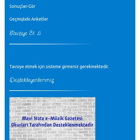
editör - 20.11.2022
Sonuçları Gör
♪
Geçmişteki Anketler
sayın müfit bey bilgilerinizi kontrol edi 6440 sayılı cso
kurulrş kanununda 4 b diye bir tanım yoktur
CÜNEYT BALKIZ - 15.11.2022
♫
Tavsiye Et
Tüm Mesajlar
Tavsiye etmek için sisteme girmeniz gerekmektedir.
Destekleyenlerimiz