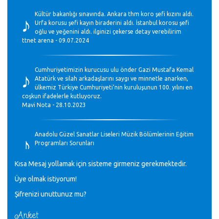
♪
Kültür bakanlığı sınavında. Ankara thm koro şefi kızını aldı.
Urfa korusu şefi kayın biraderini aldı. İstanbul korosu şefi
oğlu ve yeğenini aldı. ilginizi çekerse detay verebilirim
ttnet arena - 09.07.2024
♪
Cumhuriyetimizin kurucusu ulu önder Gazi Mustafa Kemal
Atatürk ve silah arkadaşlarını saygı ve minnetle anarken,
ülkemiz Türkiye Cumhuriyeti’nin kuruluşunun 100. yılını en
coşkun ifadelerle kutluyoruz.
Mavi Nota - 28.10.2023
♪
Anadolu Güzel Sanatlar Liseleri Müzik Bölümlerinin Eğitim
Programları Sorunları
Gülşah Sargın Kaptaş - 28.10.2023
Kısa Mesaj yollamak için sisteme girmeniz gerekmektedir.
♪
Üye olmak istiyorum!
GEÇMİŞ OLSUN TÜRKİYE!
Mavi Nota - 07.02.2023
Şifrenizi unuttunuz mu?
Anket