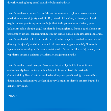
duyarlı olmak gibi üç temel özellikte buluşmaktadırlar.
Latin Amerika'nın bugün Avrupa'yla kurduğu sanatsal ilişkinin büyük oranda
tahakkümden arındığı söylenebilir. Bu, interaktif bir süreçtir. Sanatçılar, kendi
özgür iradeleriyle Avrupa'nın sunduğu ileri ifade yöntemlerini alırken, yerel
köklerinin sahip olduğu çoğul renkleri de korumuşlardır. Burada, globalleşme bir
problemden ziyade, sanatsal üretim için bir olanak olarak gözükmektedir. Bu arada,
Latin Amerika'daki ülkeler arasında da yoğun bir karşılıklı sanatsal ve entellektüel
diyalog olduğu söylenebilir. Bunda, kuşkusuz kıtanın genelinde büyük oranda
İspanyolca konuşuluyor olmasının etkisi vardır. Ortak bir dilin varlığı sanatçılara
yapıtlarını tartışma, anlatma ve anlama olanağı sunmaktadır.
Latin Amerikan sanatı, yorgun Avrupa ve büyük ölçüde tüketim kültürüne
endekslenmiş Amerika karşısında «üçüncü bir yol» olarak durmaktadır.
Önümüzdeki yıllarda Latin Amerika'dan dünyanın geneline doğru sanatsal bir
dinamizmin, coşkunun ve üretkenliğin yayılacağını söylemek sanırım büyük bir
kehanet sayılmaz.
İZİNSİZ