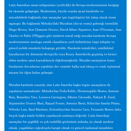
Latin Amerikan sanatı indigenismo (yerlicilik) ile Avrupa modernizminin kesiştigi
bir eksende gelişmiştir. Modernizm, büyük oranda siyasi hareketler ve
mücadelelerle bağlantılı olan sanatçılar için özgürleştirici bir üslup olarak önem
taşımıştır. Bu bağlamda Meksika'daki Muralism (duvar resmi) geleneği önemlidir.
Diego Rivera, Jose Clemente Orozco, David Alfaro Siqueiros, Juan O'Gorman, Jean
Charlot ve Pablo O'Higgins gibi isimlerin temsil ettiği muralist harekette Avrupa
modernizminin sundugu estetik olanakların yerli kültürlerine özgü üsluplar ve
güncel politik temalarla buluştugu görülür. Hareketin temsilcileri, entellektüel
hayatlarının bir dönemini Avrupa'da veya Kuzey Amerika'da geçirmiş ve birinci
elden modern sanat kaynaklarıyla ilişkilenmişlerdir. Muralist sanatçıların kamu
binalarının duvarlarına yaptıkları dev resimler halka mal olmuş ve ortak toplumsal
mirasın bir öğesi haline gelmiştir.
Muralist hareketin yanında, tüm Latin Amerika başka özgün sanatçıların da
yapıtlarını sunmaktadır: Meksika'dan Frida Kahlo, Hermenegildo Bustos, Antonio
Ruiz, Remedios Varo, Leonora Carrington, Alberto Gironello, Nahum B. Zenil;
Arjantinden Octavio Blasi, Raquel Forner, Antonio Berni; Küba'dan Amelia Pelaez,
Wifredo Lam, Raul Martinez; Kolombiya'dan Antonio Caro, Fernando Botero daha
birçok başka isimle birlikte yapıtlarıyla anılmaya değerdir. Latin Amerikan
sanatçıları bir çeşitlilik ve çok-renklilik görünümü ardında, öz olarak modern
olmak, yaşadıkları coğrafyayla barışık olmak ve güncel toplumsal meselelere