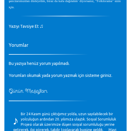
şancılarımızdan dinleyelim, biraz da kafa dağıtalım’ diyorsanız, “Folklorama” sizin
için.
♫
Yazıyı Tavsiye Et
Yorumlar
Bu yazıya henüz yorum yapılmadı.
Yorumları okumak yada yorum yazmak için sisteme
giriniz
.
Günün Mesajları
♪
Bir 24 Kasım günü çıktığımız yolda, uzun sayılabilecek bir
yolculuğun ardından 20. yılımıza ulaştık. Sosyal Sorumluluk
Projesi olarak üzerimize düşen sosyal sorumluluğu yerine
getirerek, ilgi görerek, takdir toplayarak bugüne geldik. Mavi