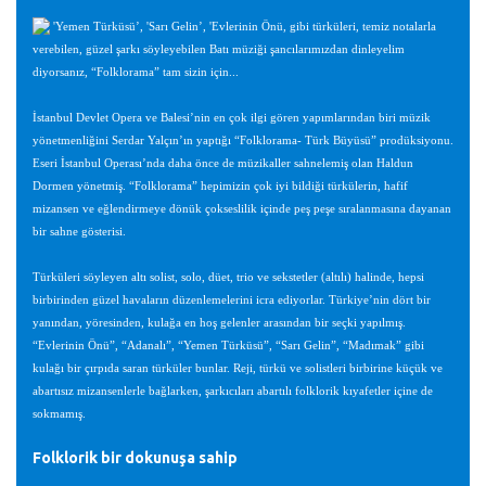
'Yemen Türküsü’, 'Sarı Gelin’, 'Evlerinin Önü, gibi türküleri, temiz notalarla
verebilen, güzel şarkı söyleyebilen Batı müziği şancılarımızdan dinleyelim
diyorsanız, “Folklorama” tam sizin için...
İstanbul Devlet Opera ve Balesi’nin en çok ilgi gören yapımlarından biri müzik
yönetmenliğini Serdar Yalçın’ın yaptığı “Folklorama- Türk Büyüsü” prodüksiyonu.
Eseri İstanbul Operası’nda daha önce de müzikaller sahnelemiş olan Haldun
Dormen yönetmiş. “Folklorama” hepimizin çok iyi bildiği türkülerin, hafif
mizansen ve eğlendirmeye dönük çokseslilik içinde peş peşe sıralanmasına dayanan
bir sahne gösterisi.
Türküleri söyleyen altı solist, solo, düet, trio ve sekstetler (altılı) halinde, hepsi
birbirinden güzel havaların düzenlemelerini icra ediyorlar. Türkiye’nin dört bir
yanından, yöresinden, kulağa en hoş gelenler arasından bir seçki yapılmış.
“Evlerinin Önü”, “Adanalı”, “Yemen Türküsü”, “Sarı Gelin”, “Madımak” gibi
kulağı bir çırpıda saran türküler bunlar. Reji, türkü ve solistleri birbirine küçük ve
abartısız mizansenlerle bağlarken, şarkıcıları abartılı folklorik kıyafetler içine de
sokmamış.
Folklorik bir dokunuşa sahip