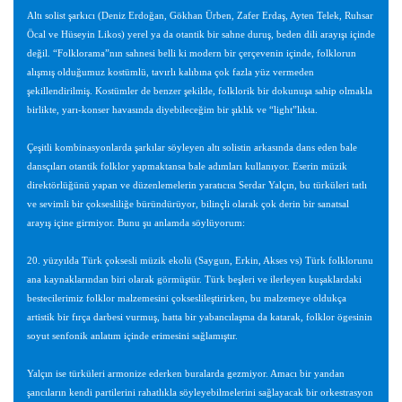
Altı solist şarkıcı (Deniz Erdoğan, Gökhan Ürben, Zafer Erdaş, Ayten Telek, Ruhsar
Öcal ve Hüseyin Likos) yerel ya da otantik bir sahne duruş, beden dili arayışı içinde
değil. “Folklorama”nın sahnesi belli ki modern bir çerçevenin içinde, folklorun
alışmış olduğumuz kostümlü, tavırlı kalıbına çok fazla yüz vermeden
şekillendirilmiş. Kostümler de benzer şekilde, folklorik bir dokunuşa sahip olmakla
birlikte, yarı-konser havasında diyebileceğim bir şıklık ve “light”lıkta.
Çeşitli kombinasyonlarda şarkılar söyleyen altı solistin arkasında dans eden bale
dansçıları otantik folklor yapmaktansa bale adımları kullanıyor. Eserin müzik
direktörlüğünü yapan ve düzenlemelerin yaratıcısı Serdar Yalçın, bu türküleri tatlı
ve sevimli bir çoksesliliğe büründürüyor, bilinçli olarak çok derin bir sanatsal
arayış içine girmiyor. Bunu şu anlamda söylüyorum:
20. yüzyılda Türk çoksesli müzik ekolü (Saygun, Erkin, Akses vs) Türk folklorunu
ana kaynaklarından biri olarak görmüştür. Türk beşleri ve ilerleyen kuşaklardaki
bestecilerimiz folklor malzemesini çokseslileştirirken, bu malzemeye oldukça
artistik bir fırça darbesi vurmuş, hatta bir yabancılaşma da katarak, folklor ögesinin
soyut senfonik anlatım içinde erimesini sağlamıştır.
Yalçın ise türküleri armonize ederken buralarda gezmiyor. Amacı bir yandan
şancıların kendi partilerini rahatlıkla söyleyebilmelerini sağlayacak bir orkestrasyon