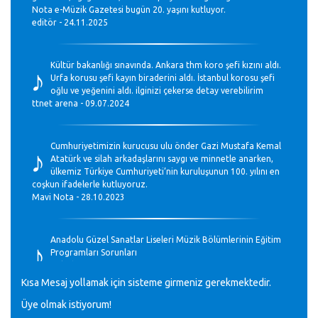
Nota e-Müzik Gazetesi bugün 20. yaşını kutluyor.
editör - 24.11.2025
♪
Kültür bakanlığı sınavında. Ankara thm koro şefi kızını aldı.
Urfa korusu şefi kayın biraderini aldı. İstanbul korosu şefi
oğlu ve yeğenini aldı. ilginizi çekerse detay verebilirim
ttnet arena - 09.07.2024
♪
Cumhuriyetimizin kurucusu ulu önder Gazi Mustafa Kemal
Atatürk ve silah arkadaşlarını saygı ve minnetle anarken,
ülkemiz Türkiye Cumhuriyeti’nin kuruluşunun 100. yılını en
coşkun ifadelerle kutluyoruz.
Mavi Nota - 28.10.2023
♪
Anadolu Güzel Sanatlar Liseleri Müzik Bölümlerinin Eğitim
Programları Sorunları
Gülşah Sargın Kaptaş - 28.10.2023
Kısa Mesaj yollamak için sisteme girmeniz gerekmektedir.
Üye olmak istiyorum!
GEÇMİŞ OLSUN TÜRKİYE!