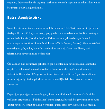
yapmak, diğer yandan da seyirciyi türkünün çoksesli yapısına odaklamadan, yalın
bir müzik yoluyla eğlendirmek.
Batı sistemiyle türkü
Sanat her türlü sentez denemesine açık bir alandır. Türküleri cazımsı bir gırtlakla
söyleyebilirsiniz (Tülay German), pop ya da rock temalarını senfonik orkestrayla
seslendirebilirsiniz (Londra Senfoni Orkestrası’nın çalışmaları) ya da etnik
malzemeye senfonik stil kazandırabilirsiniz (Türk Beşleri, Bartok). Yerel müzikleri
sentezleyen çalışmalar, kaçınılmaz olarak otantik ağızların, modların, özel
telaffuzların kaybolmasına neden olur.
Öte yandan Batı eğitimiyle şekillenen şancı gırtlağının türkü icrasına, otantiklik
ölçütüyle yaklaşmak da akıl kârı değil. Bu türkülerde, Batı’nın eşit tampereli
sisteminin (bir oktavı 12 eşit yarım tona bölen müzik düzeni) şemsiyesi altında
seslerini eğitmiş büyük şehirli şarkıcıları dinlediğimizin ister istemez farkına
varıyoruz.
Diyeceğim şey, eğer türkülerde gerçekten otantiklik ya da etnomüzikolojik bir
yaklaşım arıyorsanız, “Folklorama” bunu karşılayabilecek bir şey sunmuyor. Ama
'güzel türküleri, temiz notalarla verebilen, güzel şarkı söyleyebilen Batı müziği