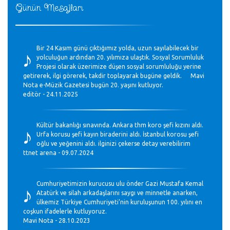
Günün Mesajları
♪
Bir 24 Kasım günü çıktığımız yolda, uzun sayılabilecek bir
yolculuğun ardından 20. yılımıza ulaştık. Sosyal Sorumluluk
Projesi olarak üzerimize düşen sosyal sorumluluğu yerine
getirerek, ilgi görerek, takdir toplayarak bugüne geldik. Mavi
Nota e-Müzik Gazetesi bugün 20. yaşını kutluyor.
editör - 24.11.2025
♪
Kültür bakanlığı sınavında. Ankara thm koro şefi kızını aldı.
Urfa korusu şefi kayın biraderini aldı. İstanbul korosu şefi
oğlu ve yeğenini aldı. ilginizi çekerse detay verebilirim
ttnet arena - 09.07.2024
♪
Cumhuriyetimizin kurucusu ulu önder Gazi Mustafa Kemal
Atatürk ve silah arkadaşlarını saygı ve minnetle anarken,
ülkemiz Türkiye Cumhuriyeti’nin kuruluşunun 100. yılını en
coşkun ifadelerle kutluyoruz.
Mavi Nota - 28.10.2023