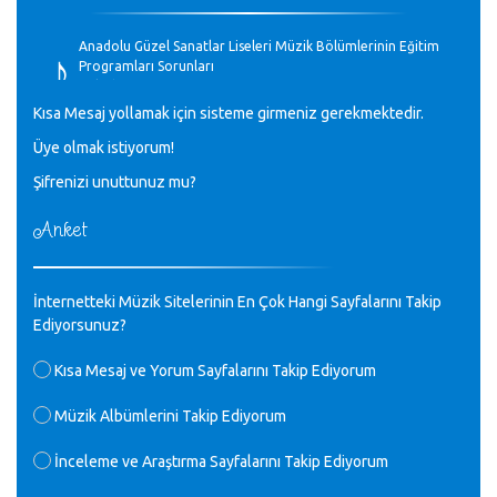
♪
Anadolu Güzel Sanatlar Liseleri Müzik Bölümlerinin Eğitim
Programları Sorunları
Gülşah Sargın Kaptaş - 28.10.2023
Kısa Mesaj yollamak için sisteme girmeniz gerekmektedir.
♪
Üye olmak istiyorum!
GEÇMİŞ OLSUN TÜRKİYE!
Mavi Nota - 07.02.2023
Şifrenizi unuttunuz mu?
Anket
♪
30 yıl sonra karşılaşmak çok güzel Kurtuluş, teveccüh
etmişsin çok teşekkür ederim. Nerelerdesin? Bilgi verirsen
sevinirim, selamlar, sevgiler.
M.Semih Baylan - 08.01.2023
İnternetteki Müzik Sitelerinin En Çok Hangi Sayfalarını Takip
Ediyorsunuz?
♪
Değerli Müfit hocama en içten sevgi saygılarımı iletin
Kısa Mesaj ve Yorum Sayfalarını Takip Ediyorum
lütfen .Üniversite yıllarımda özel radyo yayıncılığı
yaptım.1994 yılında derginin bu daldaki ödülüne layık
Müzik Albümlerini Takip Ediyorum
görülmüştüm evde yıllar sonra plaketi buldum hadi bir
internetten arayayım dediğimde ikinci büyük şoku yaşadım 1994
İnceleme ve Araştırma Sayfalarını Takip Ediyorum
de verdiği ödülü değerli hocam arşivinde fotoğraf larımız ile
yayınlamaya devam ediyor.ne büyük bir emek emeği geçen