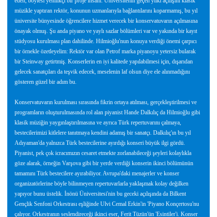
eden, böylesi yenilikçi bir proje insanı. Üniversitenin geçen yılki açılışını klasik
müzikle yaptıran rektör, konunun uzmanlarıyla bağlantılarını koparmamış, bu yıl
üniversite bünyesinde öğrencilere hizmet verecek bir konservatuvarın açılmasına
önayak olmuş. Şu anda piyano ve yaylı sazlar bölümleri var ve yakında bir kayıt
stüdyosu kurulması plan dahilinde. Hilmioğlu'nun konuya verdiği önemi çarpıcı
bir örnekle özetleyelim: Rektör var olan Petrof marka piyanoyu yetersiz bularak
bir Steinway getirtmiş. Konserlerin en iyi kalitede yapılabilmesi için, dışarıdan
gelecek sanatçıları da teşvik edecek, meselenin laf olsun diye ele alınmadığını
gösteren güzel bir adım bu.
Konservatuvarın kurulması sırasında fikrin ortaya atılması, gerçekleştirilmesi ve
programların oluşturulmasında rol alan piyanist Hande Dalkılıç da Hilmioğlu gibi
klasik müziğin yaygınlaştırılmasına ve ayrıca Türk repertuvarını çalmaya,
bestecilerimizi kitlelere tanıtmaya kendini adamış bir sanatçı. Dalkılıç'ın bu yıl
Adıyaman'da yalnızca Türk bestecilerine ayırdığı konseri büyük ilgi gördü.
Piyanist, pek çok icracımızın cesaret etmekte zorlanabileceği şeyleri kolaylıkla
göze alarak, örneğin Varşova gibi bir yerde verdiği konserin ikinci bölümünün
tamamını Türk bestecilere ayırabiliyor. Avrupa'daki menajerler ve konser
organizatörlerine böyle bilinmeyen repertuvarlarla yaklaşmak kolay değilken
yapıyor bunu üstelik. İnönü Üniversitesi'nin bu geceki açılışında da Bilkent
Gençlik Senfoni Orkestrası eşliğinde Ulvi Cemal Erkin'in 'Piyano Konçertosu'nu
çalıyor. Orkestranın seslendireceği ikinci eser, Ferit Tüzün'ün 'Esintiler'i. Konser