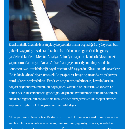
Klasik müzik ülkemizde Batı'yla iyice yakınlaşmanın başladığı 19. yüzyıldan beri
giderek yaygınlaştı, Ankara, İstanbul, İzmir'den sonra giderek daha güney
paralellerdeki illere, Mersin, Antalya, Adana'ya ulaştı, bu kentlerde klasik müzik
yapan kurumlar oluştu. Ancak Ankara'dan geçen meridyenin doğusunda bir
konservatuvar kurulabileceği hayal gücünü hâlâ aşıyordu. Klasik müzik sevenlerin
'Bu iş bizde olmaz' diyen ümitsizlikle, projeci bir karşıt uç arasında bir yelpazeye
oturduklarını söyleyebiliriz. Farklı ve zengin düşünebilmenin, hayatla kurulan
bağları çeşitlendirebilmenin en başta gelen koşulu olan kültürün ve sanatın ne
olursa olsun desteklenmesi gerektiğini düşünen; aydınlanmacı ruha dudak büken
elitistlere rağmen bunca yoklukta ideallerinden vazgeçmeyen bu projeci aktörler
sayesinde toplumsal dönüşüm mümkün olabiliyor.
Malatya İnönü Üniversitesi Rektörü Prof. Fatih Hilmioğlu klasik müzik sanatına
sembolikliğin ötesinde önem veren, gücünü onu yaygınlaştırmak için seferber