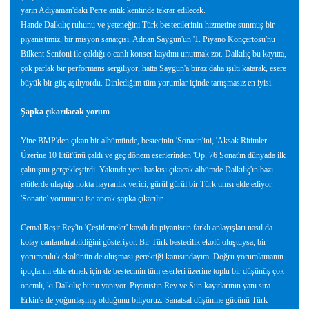
yarın Adıyaman'daki Perre antik kentinde tekrar edilecek.
Hande Dalkılıç ruhunu ve yeteneğini Türk bestecilerinin hizmetine sunmuş bir
piyanistimiz, bir misyon sanatçısı. Adnan Saygun'un '1. Piyano Konçertosu'nu
Bilkent Senfoni ile çaldığı o canlı konser kaydını unutmak zor. Dalkılıç bu kayıtta,
çok parlak bir performans sergiliyor, hatta Saygun'a biraz daha ışıltı katarak, esere
büyük bir güç aşılıyordu. Dinlediğim tüm yorumlar içinde tartışmasız en iyisi.
Şapka çıkarılacak yorum
Yine BMP'den çıkan bir albümünde, bestecinin 'Sonatin'ini, 'Aksak Ritimler
Üzerine 10 Etüt'ünü çaldı ve geç dönem eserlerinden 'Op. 76 Sonat'ın dünyada ilk
çalınışını gerçekleştirdi. Yakında yeni baskısı çıkacak albümde Dalkılıç'ın bazı
etütlerde ulaştığı nokta hayranlık verici; gürül gürül bir Türk tınısı elde ediyor.
'Sonatin' yorumuna ise ancak şapka çıkarılır.
Cemal Reşit Rey'in 'Çeşitlemeler' kaydı da piyanistin farklı anlayışları nasıl da
kolay canlandırabildiğini gösteriyor. Bir Türk bestecilik ekolü oluştuysa, bir
yorumculuk ekolünün de oluşması gerektiği kanısındayım. Doğru yorumlamanın
ipuçlarını elde etmek için de bestecinin tüm eserleri üzerine toplu bir düşünüş çok
önemli, ki Dalkılıç bunu yapıyor. Piyanistin Rey ve Sun kayıtlarının yanı sıra
Erkin'e de yoğunlaşmış olduğunu biliyoruz. Sanatsal düşünme gücünü Türk