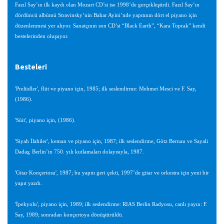
Fazıl Say’ın ilk kaydı olan Mozart CD’si ise 1998’de gerçekleştirdi. Fazıl Say’ın
dördüncü albümü Stravinsky’nin Bahar Ayini’nde yapıtının dört el piyano için
düzenlenmesi yer alıyor. Sanatçının son CD’si “Black Earth”, “Kara Toprak” kendi
bestelerinden oluşuyor.
Besteleri
'Prelüdler', flüt ve piyano için, 1985; ilk seslendirme: Mehmet Mesci ve F. Say,
(1986).
'Süit', piyano için, (1986).
'Siyah İlahiler', keman ve piyano için, 1987; ilk seslendirme, Götz Bernau ve Sayali
Dadaş; Berlin’in 750. yılı kutlamaları dolayısıyla, 1987.
'Gitar Konçertosu', 1987; bu yapıtı geri çekti, 1997’de gitar ve orkestra için yeni bir
yapıt yazdı.
'İpekyolu', piyano için, 1989; ilk seslendirme: RIAS Berlin Radyosu, canlı yayın: F.
Say, 1989; sonradan konçertoya dönüştürüldü.