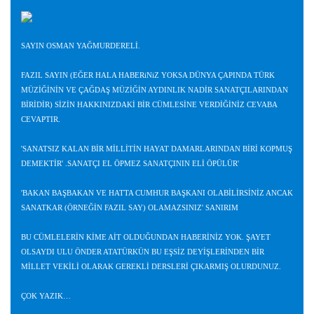
SAYIN OSMAN YAĞMURDERELİ.
FAZIL SAYIN (EĞER HALA HABERiNiZ YOKSA DÜNYA ÇAPINDA TÜRK
MÜZİĞİNİN VE ÇAĞDAŞ MÜZİĞİN AYDINLIK NADİR SANATÇILARINDAN
BİRİDİR) SİZİN HAKKINIZDAKİ BİR CÜMLESİNE VERDİĞİNİZ CEVABA
CEVAPTIR.
'SANATSIZ KALAN BİR MİLLİTİN HAYAT DAMARLARINDAN BİRİ KOPMUŞ
DEMEKTİR' .SANATÇI EL ÖPMEZ SANATÇININ ELİ ÖPÜLÜR'
'BAKAN BAŞBAKAN VE HATTA CUMHUR BAŞKANI OLABİLİRSİNİZ ANCAK
SANATKAR (ÖRNEĞİN FAZIL SAY) OLAMAZSINIZ' SANIRIM
BU CÜMLELERİN KİME AİT OLDUĞUNDAN HABERİNİZ YOK. ŞAYET
OLSAYDI ULU ÖNDER ATATÜRKÜN BU EŞSİZ DEYİŞLERİNDEN BİR
MİLLET VEKİLİ OLARAK GEREKLİ DERSLERİ ÇIKARMIŞ OLURDUNUZ.
ÇOK YAZIK…