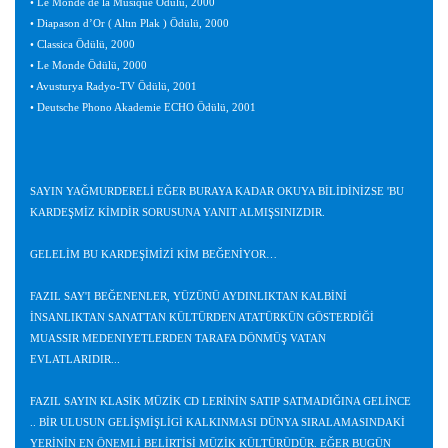
• Le Monde de la Musique Ödülü, 2000
• Diapason d’Or ( Altın Plak ) Ödülü, 2000
• Classica Ödülü, 2000
• Le Monde Ödülü, 2000
• Avusturya Radyo-TV Ödülü, 2001
• Deutsche Phono Akademie ECHO Ödülü, 2001
SAYIN YAĞMURDERELİ EĞER BURAYA KADAR OKUYA BİLİDİNİZSE 'BU
KARDEŞMİZ KİMDİR SORUSUNA YANIT ALMIŞSINIZDIR.
GELELİM BU KARDEŞİMİZİ KİM BEĞENİYOR…
FAZIL SAY'I BEĞENENLER, YÜZÜNÜ AYDINLIKTAN KALBİNİ
İNSANLIKTAN SANATTAN KÜLTÜRDEN ATATÜRKÜN GÖSTERDİĞİ
MUASSIR MEDENIYETLERDEN TARAFA DÖNMÜŞ VATAN
EVLATLARIDIR...
FAZIL SAYIN KLASİK MÜZİK CD LERİNİN SATIP SATMADIĞINA GELİNCE
.. BİR ULUSUN GELİŞMİŞLİGİ KALKINMASI DÜNYA SIRALAMASINDAKİ
YERİNİN EN ÖNEMLİ BELİRTİSİ MÜZİK KÜLTÜRÜDÜR. EĞER BUGÜN