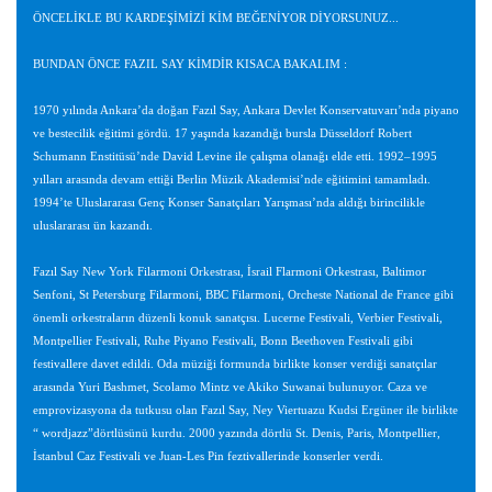
ÖNCELİKLE BU KARDEŞİMİZİ KİM BEĞENİYOR DİYORSUNUZ...
BUNDAN ÖNCE FAZIL SAY KİMDİR KISACA BAKALIM :
1970 yılında Ankara’da doğan Fazıl Say, Ankara Devlet Konservatuvarı’nda piyano
ve bestecilik eğitimi gördü. 17 yaşında kazandığı bursla Düsseldorf Robert
Schumann Enstitüsü’nde David Levine ile çalışma olanağı elde etti. 1992–1995
yılları arasında devam ettiği Berlin Müzik Akademisi’nde eğitimini tamamladı.
1994’te Uluslararası Genç Konser Sanatçıları Yarışması’nda aldığı birincilikle
uluslararası ün kazandı.
Fazıl Say New York Filarmoni Orkestrası, İsrail Flarmoni Orkestrası, Baltimor
Senfoni, St Petersburg Filarmoni, BBC Filarmoni, Orcheste National de France gibi
önemli orkestraların düzenli konuk sanatçısı. Lucerne Festivali, Verbier Festivali,
Montpellier Festivali, Ruhe Piyano Festivali, Bonn Beethoven Festivali gibi
festivallere davet edildi. Oda müziği formunda birlikte konser verdiği sanatçılar
arasında Yuri Bashmet, Scolamo Mintz ve Akiko Suwanai bulunuyor. Caza ve
emprovizasyona da tutkusu olan Fazıl Say, Ney Viertuazu Kudsi Ergüner ile birlikte
“ wordjazz”dörtlüsünü kurdu. 2000 yazında dörtlü St. Denis, Paris, Montpellier,
İstanbul Caz Festivali ve Juan-Les Pin feztivallerinde konserler verdi.