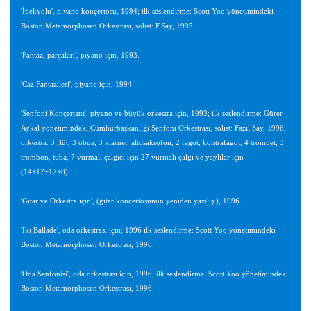
'İpekyolu', piyano konçertosu, 1994; ilk seslendirme: Scott Yoo yönetimindeki
Boston Metamorphosen Orkestrası, solist: F.Say, 1995.
'Fantazi parçaları', piyano için, 1993.
'Caz Fantazileri', piyano için, 1994.
'Senfoni Konçertant', piyano ve büyük orkestra için, 1993; ilk seslendirme: Gürer
Aykal yönetimindeki Cumhurbaşkanlığı Senfoni Orkestrası, solist: Fazıl Say, 1996;
orkestra: 3 flüt, 3 obua, 3 klarnet, altosaksofon, 2 fagot, kontrafagot, 4 trompet, 3
trombon, tuba, 7 vurmalı çalgıcı için 27 vurmalı çalgı ve yaylılar için
(14+12+12+8).
'Gitar ve Orkestra için', (gitar konçertosunun yeniden yazılışı), 1996.
'İki Ballade', oda orkestrası için; 1996 ilk seslendirme: Scott Yoo yönetimindeki
Boston Metamorphosen Orkestrası, 1996.
'Oda Senfonisi', oda orkestrası için, 1996; ilk seslendirme: Scott Yoo yönetimindeki
Boston Metamorphosen Orkestrası, 1996.