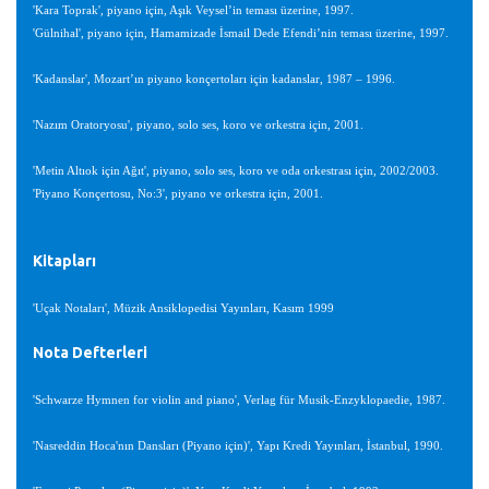
'Kara Toprak', piyano için, Aşık Veysel’in teması üzerine, 1997.
'Gülnihal', piyano için, Hamamizade İsmail Dede Efendi’nin teması üzerine, 1997.
'Kadanslar', Mozart’ın piyano konçertoları için kadanslar, 1987 – 1996.
'Nazım Oratoryosu', piyano, solo ses, koro ve orkestra için, 2001.
'Metin Altıok için Ağıt', piyano, solo ses, koro ve oda orkestrası için, 2002/2003.
'Piyano Konçertosu, No:3', piyano ve orkestra için, 2001.
Kitapları
'Uçak Notaları', Müzik Ansiklopedisi Yayınları, Kasım 1999
Nota Defterleri
'Schwarze Hymnen for violin and piano', Verlag für Musik-Enzyklopaedie, 1987.
'Nasreddin Hoca'nın Dansları (Piyano için)', Yapı Kredi Yayınları, İstanbul, 1990.