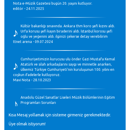
Nota e-Müzik Gazetesi bugün 20. yaşını kutluyor.
editör - 24.11.2025
♪
Kültür bakanlığı sınavında. Ankara thm koro şefi kızını aldı.
Urfa korusu şefi kayın biraderini aldı. İstanbul korosu şefi
oğlu ve yeğenini aldı. ilginizi çekerse detay verebilirim
ttnet arena - 09.07.2024
♪
Cumhuriyetimizin kurucusu ulu önder Gazi Mustafa Kemal
Atatürk ve silah arkadaşlarını saygı ve minnetle anarken,
ülkemiz Türkiye Cumhuriyeti’nin kuruluşunun 100. yılını en
coşkun ifadelerle kutluyoruz.
Mavi Nota - 28.10.2023
♪
Anadolu Güzel Sanatlar Liseleri Müzik Bölümlerinin Eğitim
Programları Sorunları
Gülşah Sargın Kaptaş - 28.10.2023
Kısa Mesaj yollamak için sisteme girmeniz gerekmektedir.
Üye olmak istiyorum!
GEÇMİŞ OLSUN TÜRKİYE!