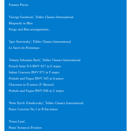
Fantasy Pieces.
'George Gershwin', Teldec Classics International
Rhapsody in Blue
Porgy and Bess arrangements...
'Igor Stravinsky', Teldec Classics International
Le Sacre du Printemps.
'Johann Sebastian Bach', Teldec Classics International
French Suite N.6 BWV 817 in E major
Italian Concerto BWV 971 in F major
Prelude and Fugue BWV 543 in A minor
Chaconne in D minor (F. Busoni)
Prelude and Fugue BWV 846 in C major.
'Peter Ilyich Tchaikovsky', Teldec Classics International
Piano Concerto No.1 in B flat minor
'Franz Liszt',
Piano Sonata in B minor.