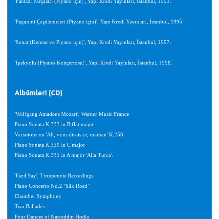
'Fantazi Parçaları (Piyano için)', Yapı Kredi Yayınları, İstanbul, 1993.
'Paganini Çeşitlemeleri (Piyano için)', Yapı Kredi Yayınları, İstanbul, 1995.
'Sonat (Keman ve Piyano için)', Yapı Kredi Yayınları, İstanbul, 1997.
'İpekyolu (Piyano Konçertosu)', Yapı Kredi Yayınları, İstanbul, 1998.
Albümleri (CD)
'Wolfgang Amadeus Mozart', Warner Music France
Piano Sonata K.333 in B flat major
Variations on 'Ah, vous dirais-je, maman' K.256
Piano Sonata K.330 in C major
Piano Sonata K.331 in A major 'Alla Turca'.
'Fazıl Say', Troppenote Recordings
Piano Concerto No.2 "Silk Road"
Chamber Symphony
Two Ballades
Four Dances of Nasreddin Hodja