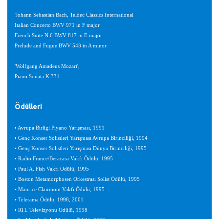
'Johann Sebastian Bach, Teldec Classics International
Italian Concerto BWV 971 in F major
French Suite N.6 BWV 817 in E major
Prelude and Fugue BWV 543 in A minor
'Wolfgang Amadeus Mozart',
Piano Sonata K.331
Ödülleri
• Avrupa Birligi Piyano Yarışması, 1991
• Genç Konser Solistleri Yarışması Avrupa Birinciliği, 1994
• Genç Konser Solistleri Yarışması Dünya Birinciliği, 1995
• Radio France/Beracasa Vakfi Ödülü, 1995
• Paul A. Fish Vakfı Ödülü, 1995
• Boston Metamorphosen Orkestrası Solist Ödülü, 1995
• Maurice Clairmont Vakfı Ödülü, 1995
• Telerama Ödülü, 1998, 2001
• RTL Televizyonu Ödülü, 1998