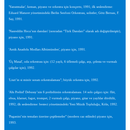
'Yansıtmalar', keman, piyano ve orkestra için konçerto, 1991; ilk seslendirme:
Eduard Maturet yönetimindeki Berlin Senfoni Orkestrası, solistler; Götz Bernau, F.
Say, 1991.
'Nasreddin Hoca’nın dansları' (sonradan “Türk Dansları” olarak adı değiştirilmiştir),
piyano için, 1991.
'Antik Anadolu Modları Albümünden', piyano için, 1991.
'Üç Masal', oda orkestrası için: (12 yaylı, 6 üflemeli çalgı, arp, çelesta ve vurmalı
çalgılar için), 1992.
'Liszt’in si minör sonatı orkestralaması”; büyük orkestra için, 1992.
'Altı Prelüd' Debussy’nin 6 prelüdünün orkestralaması. 14 solo çalgıcı için: flüt,
obua, klarnet, fagot, trompet, 2 vurmalı çalgı, piyano, gitar ve yaylılar dördülü,
1992; ilk seslendirme: besteci yönetimindeki Yeni Müzik Topluluğu, Köln, 1992.
'Paganini’nin temaları üzerine çeşitlemeler” (modern caz stilinde) piyano için,
1993.