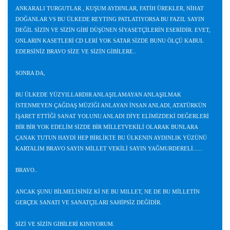
ANKARALI TURGUTLAR , KUŞUM AYDINLAR, FATİH ÜREKLER, NİHAT
DOĞANLAR VS BU ÜLKEDE REYTING PATLATIYORSA BU FAZIL SAYIN
DEĞİL SİZİN VE SİZİN GİBİ DÜŞÜNEN SİYASETÇİLERİN ESERİDİR. EVET,
ONLARIN KASETLERİ CD LERİ YOK SATAR SİZDE BUNU ÖLÇÜ KABUL
EDERSİNİZ BRAVO SİZE VE SİZİN GİBİLERE..
SONRA DA,
BU ÜLKEDE YÜZYILLARDIR ANLAŞILAMAYAN ANLAŞILMAK
İSTENMEYEN ÇAĞDAŞ MÜZİĞİ ANLAYAN İNSAN ANLADI, ATATÜRKÜN
İŞARET ETTİĞİ SANAT YOLUNU ANLADI DİYE ELİMİZDEKİ DEĞERLERİ
BİR BİR YOK EDELİM SİZDE BİR MİLLETVEKİLİ OLARAK BUNLARA
ÇANAK TUTUN HAYDİ HEP BİRLİKTE BU ÜLKENIN AYDINLIK YÜZÜNÜ
KARTALIM BRAVO SAYIN MİLLET VEKİLİ SAYIN YAĞMURDERELİ......
BRAVO..
ANCAK ŞUNU BİLMELİSİNİZ Kİ NE BU MILLET, NE DE BU MİLLETİN
GERÇEK SANATI VE SANATÇILARI SAHİPSİZ DEĞİDİR.
SİZİ VE SİZİN GİBİLERİ KINIYORUM.