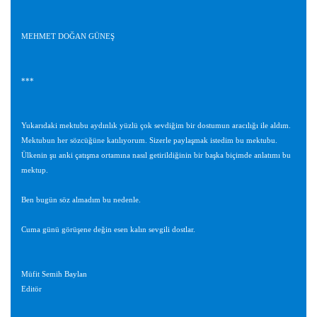
MEHMET DOĞAN GÜNEŞ
***
Yukarıdaki mektubu aydınlık yüzlü çok sevdiğim bir dostumun aracılığı ile aldım.
Mektubun her sözcüğüne katılıyorum. Sizerle paylaşmak istedim bu mektubu.
Ülkenin şu anki çatışma ortamına nasıl getirildiğinin bir başka biçimde anlatımı bu
mektup.
Ben bugün söz almadım bu nedenle.
Cuma günü görüşene değin esen kalın sevgili dostlar.
Müfit Semih Baylan
Editör