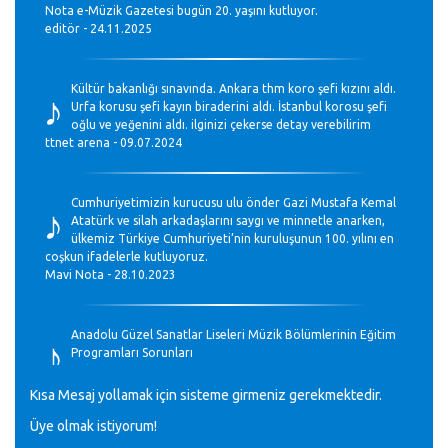
Nota e-Müzik Gazetesi bugün 20. yaşını kutluyor.
editör - 24.11.2025
♪
Kültür bakanlığı sınavında. Ankara thm koro şefi kızını aldı.
Urfa korusu şefi kayın biraderini aldı. İstanbul korosu şefi
oğlu ve yeğenini aldı. ilginizi çekerse detay verebilirim
ttnet arena - 09.07.2024
♪
Cumhuriyetimizin kurucusu ulu önder Gazi Mustafa Kemal
Atatürk ve silah arkadaşlarını saygı ve minnetle anarken,
ülkemiz Türkiye Cumhuriyeti’nin kuruluşunun 100. yılını en
coşkun ifadelerle kutluyoruz.
Mavi Nota - 28.10.2023
♪
Anadolu Güzel Sanatlar Liseleri Müzik Bölümlerinin Eğitim
Programları Sorunları
Gülşah Sargın Kaptaş - 28.10.2023
Kısa Mesaj yollamak için sisteme girmeniz gerekmektedir.
♪
Üye olmak istiyorum!
GEÇMİŞ OLSUN TÜRKİYE!