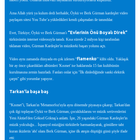
haberi yoktu. Onlarda mütevazı hayatlarını sürdürüyorlardı kuşkusuz.
Ama Allah yürü ya kulum dedi herhalde, Öykü ve Berk Gürman kardeşler video
paylaşım sitesi You Tube’a yükledikleri kendi çalışmaları ile tanındılar.
“Evlerinin Önü Boyalı Direk”
Evet, Türkiye; Öykü ve Berk Gürman'ı
türküsünün internet videosuyla tanıdı. Kısa sürede 2 milyon kişi tarafından
tıklanan video, Gürman Kardeşler'in müzikteki başarı yolunu açtı.
flamenko
Video aynı zamanda dünyada en çok izlenen “
'” klibi oldu. Yaklaşık
bir ay önce çıkardıkları albümleri 'Kısmet' ise haklarında 15 fan kulübünün
kurulmasına zemin hazırladı. Fanları onlar için "İlk dinlediğimde sanki elektrik
çarptı" gibi yorumlar yapıyor..
Tarkan'la başa baş
“Kısmet”i, Tarkan'ın 'Metamorfoz'uyla aynı dönemde piyasaya çıkarıp; Tarkan'dan
çok ilgi toplayan Öykü ve Berk Gürman; çocukluklarını ve müzik serüvenlerini
Yeni Aktüel'den Göksel Göktaş'a anlattı. İşte, 26 yaşındaki Gürman Kardeşler'in
müzik yolculuğu... İspanyol müziğini türkülerle harmanlayarak, gönüllere taht
kuran ikizlerin 'abi' olanı Berk Gürman, içine ilk ateşin düştüğü günü şöyle ifade
etti: