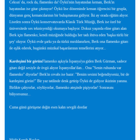
Ceksın' da, rock da, flamenko da! Öykü'nün hayatından keman, Berk'in
hayatından ise gitar çıkmıyor! Öykü lise döneminde keman öğrencisi bir grupla,
dünyanın genç kemancılarının bir buluşmasına gidiyor. İki ay orada eğitim alıyor.
Liseden sonra Öykü konservatuvarda Klasik Türk Müziği, Berk ise özel bir
üniversitede ses teknisyenliği okumaya başlıyor. Dokuz yaşında eline gitarı alan
Berk için flamenko; kendi müziğinde bulduğu her tadı ihtiva eden 'başka türlü bir
şey' oluyor. Öykü evde şarkı ya da türkü mırıldanırken, Berk ona flamenko gitarı
ile eşlik ederek, bugünkü müzikal başarılarının temellerini atıyor...
Kardeşimi bir görün
Flamenko aşkıyla İspanya'ya giden Berk Gürman, sadece
gitarı değil sesiyle de övgü alıyor İspanyollar'dan... Ona "Senin ruhunda var
flamenko" diyorlar! Berk'in cevabı ise hazır: "Benim sesimi beğendiyseniz, bir de
kardeşimi görün!" Bir yaz tatilinde denk getirip Öykü de gidiyor ikizinin yanına.
Birlikte çalıyorlar, söylüyorlar, flamenko ateşinde pişiyorlar! Sonrasını
biliyorsunuz...
Cuma günü görüşene değin esen kalın sevgili dostlar