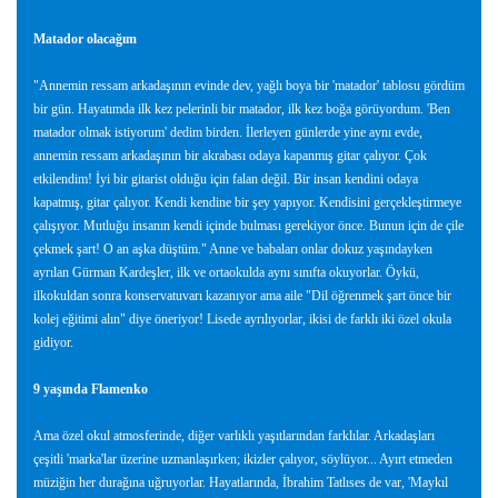
Matador olacağım
"Annemin ressam arkadaşının evinde dev, yağlı boya bir 'matador' tablosu gördüm
bir gün. Hayatımda ilk kez pelerinli bir matador, ilk kez boğa görüyordum. 'Ben
matador olmak istiyorum' dedim birden. İlerleyen günlerde yine aynı evde,
annemin ressam arkadaşının bir akrabası odaya kapanmış gitar çalıyor. Çok
etkilendim! İyi bir gitarist olduğu için falan değil. Bir insan kendini odaya
kapatmış, gitar çalıyor. Kendi kendine bir şey yapıyor. Kendisini gerçekleştirmeye
çalışıyor. Mutluğu insanın kendi içinde bulması gerekiyor önce. Bunun için de çile
çekmek şart! O an aşka düştüm." Anne ve babaları onlar dokuz yaşındayken
ayrılan Gürman Kardeşler, ilk ve ortaokulda aynı sınıfta okuyorlar. Öykü,
ilkokuldan sonra konservatuvarı kazanıyor ama aile "Dil öğrenmek şart önce bir
kolej eğitimi alın" diye öneriyor! Lisede ayrılıyorlar, ikisi de farklı iki özel okula
gidiyor.
9 yaşında Flamenko
Ama özel okul atmosferinde, diğer varlıklı yaşıtlarından farklılar. Arkadaşları
çeşitli 'marka'lar üzerine uzmanlaşırken; ikizler çalıyor, söylüyor... Ayırt etmeden
müziğin her durağına uğruyorlar. Hayatlarında, İbrahim Tatlıses de var, 'Maykıl