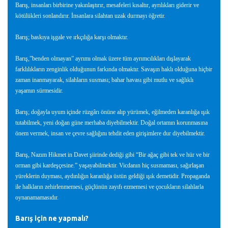
Barış, insanları birbirine yakınlaştırır, mesafeleri kısaltır, ayrılıkları giderir ve
kötülükleri sonlandırır. İnsanlara silahtan uzak durmayı öğretir.
Barış; baskıya işgale ve ırkçılığa karşı olmaktır.
Barış,”benden olmayan” ayrımı olmak üzere tüm ayrımcılıkları dışlayarak
farklılıkların zenginlik olduğunun farkında olmaktır. Savaşın haklı olduğuna hiçbir
zaman inanmayarak, silahların susması; bahar havası gibi mutlu ve sağlıklı
yaşamın sürmesidir.
Barış; doğayla uyum içinde rüzgârı önüne alıp yürümek, eğilmeden karanlığa ışık
tutabilmek, yeni doğan güne merhaba diyebilmektir. Doğal ortamın korunmasına
önem vermek, insan ve çevre sağlığını tehdit eden girişimlere dur diyebilmektir.
Barış, Nazım Hikmet in Davet şiirinde dediği gibi “Bir ağaç gibi tek ve hür ve bir
orman gibi kardeşçesine.” yaşayabilmektir. Vicdanın hiç susmaması, sağırlaşan
yüreklerin duyması, aydınlığın karanlığa üstün geldiği ışık demetidir. Propaganda
ile halkların zehirlenmemesi, güçlünün zayıfı ezmemesi ve çocukların silahlarla
oynanamamasıdır.
Barış için ne yapmalı?