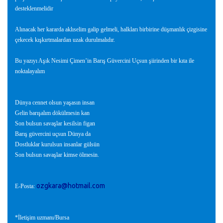
desteklenmelidir
Alınacak her kararda aklıselim galip gelmeli, halkları birbirine düşmanlık çizgisine
çekecek kışkırtmalardan uzak durulmalıdır.
Bu yazıyı Aşık Nesimi Çimen’in Barış Güvercini Uçsun şiirinden bir kıta ile
noktalayalım
Dünya cennet olsun yaşasın insan
Gelin barışalım dökülmesin kan
Son bulsun savaşlar kesilsin figan
Barış güvercini uçsun Dünya da
Dostluklar kurulsun insanlar gülsün
Son bulsun savaşlar kimse ölmesin.
ozgkara@hotmail.com
E-Posta:
*İletişim uzmanı/Bursa