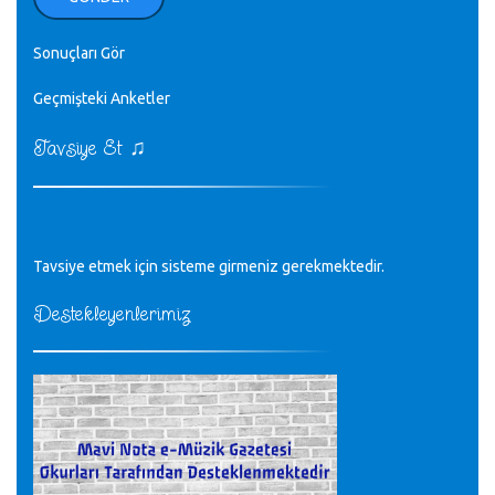
♪
zaten.
editör - 20.11.2022
Sonuçları Gör
♪
Geçmişteki Anketler
sayın müfit bey bilgilerinizi kontrol edi 6440 sayılı cso
kurulrş kanununda 4 b diye bir tanım yoktur
CÜNEYT BALKIZ - 15.11.2022
♫
Tavsiye Et
Tüm Mesajlar
Tavsiye etmek için sisteme girmeniz gerekmektedir.
Destekleyenlerimiz