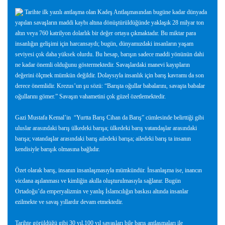
Tarihte ilk yazılı antlaşma olan Kadeş Antlaşmasından bugüne kadar dünyada
yapılan savaşların maddi kaybı altına dönüştürüldüğünde yaklaşık 28 milyar ton
altın veya 760 katrilyon dolarlık bir değer ortaya çıkmaktadır. Bu miktar para
insanlığın gelişimi için harcansaydı; bugün, dünyamızdaki insanların yaşam
seviyesi çok daha yüksek olurdu. Bu hesap, barışın sadece maddi yönünün dahi
ne kadar önemli olduğunu göstermektedir. Savaşlardaki manevi kayıpların
değerini ölçmek mümkün değildir. Dolaysıyla insanlık için barış kavramı da son
derece önemlidir. Krezus’un şu sözü: “Barışta oğullar babalarını, savaşta babalar
oğullarını gömer.” Savaşın vahametini çok güzel özetlemektedir.
Gazi Mustafa Kemal’in
“Yurtta Barış Cihan da Barış” cümlesinde belirttiği gibi
uluslar arasındaki barış ülkedeki barışa; ülkedeki barış vatandaşlar arasındaki
barışa; vatandaşlar arasındaki barış ailedeki barışa; ailedeki barış ta insanın
kendisiyle barışık olmasına bağlıdır.
Özet olarak barış, insanın insanlaşmasıyla mümkündür. İnsanlaşma ise, inancın
vicdana aşılanması ve kimliğin akılla oluşturulmasıyla sağlanır. Bugün
Ortadoğu’da emperyalizmin ve yanlış İslamcılığın baskısı altında insanlar
ezilmekte ve savaş yıllardır devam etmektedir.
Tarihte görüldüğü gibi 30 yıl,100 yıl savaşları bile barış antlaşmaları ile