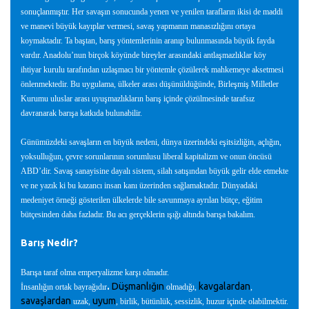
sonuçlanmıştır. Her savaşın sonucunda yenen ve yenilen tarafların ikisi de maddi
ve manevi büyük kayıplar vermesi, savaş yapmanın manasızlığını ortaya
koymaktadır. Ta baştan, barış yöntemlerinin aranıp bulunmasında büyük fayda
vardır. Anadolu’nun birçok köyünde bireyler arasındaki antlaşmazlıklar köy
ihtiyar kurulu tarafından uzlaşmacı bir yöntemle çözülerek mahkemeye aksetmesi
önlenmektedir. Bu uygulama, ülkeler arası düşünüldüğünde, Birleşmiş Milletler
Kurumu uluslar arası uyuşmazlıkların barış içinde çözülmesinde tarafsız
davranarak barışa katkıda bulunabilir.
Günümüzdeki savaşların en büyük nedeni, dünya üzerindeki eşitsizliğin, açlığın,
yoksulluğun, çevre sorunlarının sorumlusu liberal kapitalizm ve onun öncüsü
ABD’dir. Savaş sanayisine dayalı sistem, silah satışından büyük gelir elde etmekte
ve ne yazık ki bu kazancı insan kanı üzerinden sağlamaktadır. Dünyadaki
medeniyet örneği gösterilen ülkelerde bile savunmaya ayrılan bütçe, eğitim
bütçesinden daha fazladır. Bu acı gerçeklerin ışığı altında barışa bakalım.
Barış Nedir?
Barışa taraf olma emperyalizme karşı olmadır.
.
Düşmanlığın
kavgalardan
İnsanlığın ortak bayrağıdır
olmadığı,
,
savaşlardan
uyum
uzak,
, birlik, bütünlük, sessizlik, huzur içinde olabilmektir.