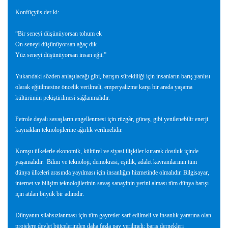
Konfüçyüs der ki:
“Bir seneyi düşünüyorsan tohum ek
On seneyi düşünüyorsan ağaç dik
Yüz seneyi düşünüyorsan insan eğit.”
Yukarıdaki sözden anlaşılacağı gibi, barışın sürekliliği için insanların barış yanlısı
olarak eğitilmesine öncelik verilmeli, emperyalizme karşı bir arada yaşama
kültürünün pekiştirilmesi sağlanmalıdır.
Petrole dayalı savaşların engellenmesi için rüzgâr, güneş, gibi yenilenebilir enerji
kaynakları teknolojilerine ağırlık verilmelidir.
Komşu ülkelerle ekonomik, kültürel ve siyasi ilişkiler kurarak dostluk içinde
yaşamalıdır.
Bilim ve teknoloji; demokrasi, eşitlik, adalet kavramlarının tüm
dünya ülkeleri arasında yayılması için insanlığın hizmetinde olmalıdır. Bilgisayar,
internet ve bilişim teknolojilerinin savaş sanayinin yerini alması tüm dünya barışı
için atılan büyük bir adımdır.
Dünyanın silahsızlanması için tüm gayretler sarf edilmeli ve insanlık yararına olan
projelere devlet bütçelerinden daha fazla pay verilmeli; barış dernekleri