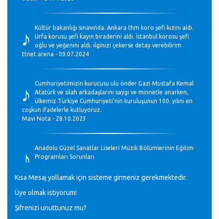
♪
Kültür bakanlığı sınavında. Ankara thm koro şefi kızını aldı.
Urfa korusu şefi kayın biraderini aldı. İstanbul korosu şefi
oğlu ve yeğenini aldı. ilginizi çekerse detay verebilirim
ttnet arena - 09.07.2024
♪
Cumhuriyetimizin kurucusu ulu önder Gazi Mustafa Kemal
Atatürk ve silah arkadaşlarını saygı ve minnetle anarken,
ülkemiz Türkiye Cumhuriyeti’nin kuruluşunun 100. yılını en
coşkun ifadelerle kutluyoruz.
Mavi Nota - 28.10.2023
♪
Anadolu Güzel Sanatlar Liseleri Müzik Bölümlerinin Eğitim
Programları Sorunları
Gülşah Sargın Kaptaş - 28.10.2023
Kısa Mesaj yollamak için sisteme girmeniz gerekmektedir.
♪
Üye olmak istiyorum!
GEÇMİŞ OLSUN TÜRKİYE!
Mavi Nota - 07.02.2023
Şifrenizi unuttunuz mu?