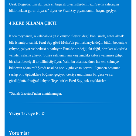
Uzak Doğu'da, tüm dünyada en başarılı piyanistlerden Fazıl Say'ın çalacağını
bildirmekten gurur duyarız" diyor ve Fazıl Say piyanosunun başına geçiyor.
4 KERE SELAMA ÇIKTI
Koca meydanda, o kalabalıkta çıt çıkmıyor. Seyirci değil konuşmak, nefes almak
bile istemiyor sanki. Fazıl Say gözü Mehta'da parmaklarıyla değil, bütün bedeniyle
çalıyor, çalıyor ve herkesi büyülüyor. Finalde bir değil, iki değil, dört kez alkışlarla
yeniden selama çıkıyor. Sonra sahnenin tam karşısındaki kafeye yanımıza gelip,
bir tabak bezelyeli tortellini söylüyor. Yahu bu adam az önce herkesi sahneye
kilitleyen adam mı? Şimdi nasıl da çocuk gibi ve mütevazı... İçimden boynuna
sarılıp onu öpücüklere boğmak geçiyor. Geriye unutulmaz bir gece ve şu
gördüğünüz fotoğraf kalıyor. Teşekkürler Fazıl Say, çok teşekkürler...
*Sabah Gazetesi’nden alıntılanmıştır.
♫
Yazıyı Tavsiye Et
Yorumlar