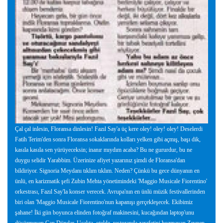
Çal çal inlesin, Floransa dinlesin! Fazıl Say'a üç kere oley! oley! oley! Deselerdi
Fatih Terim'den sonra Floransa sokaklarında kolları yelken gibi açmış, başı dik,
kasıla kasıla sen yürüyeceksin; inanır mıydım acaba? Bu ne gururdur, bu ne
duygu selidir Yarabbim. Üzerinize afiyet yazarınız şimdi de Floransa'dan
bildiriyor. Signoria Meydanı tıklım tıklım. Neden? Çünkü bu gece dünyanın en
ünlü, en karizmatik şefi Zubin Mehta yönetimindeki 'Maggio Musicale Fiorentino'
orkestrası, Fazıl Say'la konser verecek. Avrupa'nın en ünlü müzik festivallerinden
biri olan 'Maggio Musicale Fiorentino'nun kapanışı gerçekleşecek. Ekibimiz
şahane! İki gün boyunca elinden fotoğraf makinesini, kucağından laptop'unu