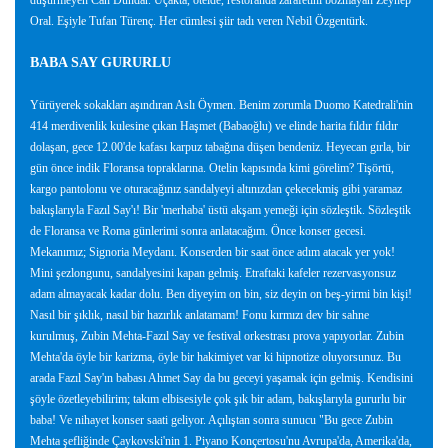
düşürmeyen Can Dündar. Uçakta, otelde, restoranda zarafetini bozmayan Zeynep
Oral. Eşiyle Tufan Türenç. Her cümlesi şiir tadı veren Nebil Özgentürk.
BABA SAY GURURLU
Yürüyerek sokakları aşındıran Aslı Öymen. Benim zorumla Duomo Katedrali'nin
414 merdivenlik kulesine çıkan Haşmet (Babaoğlu) ve elinde harita fıldır fıldır
dolaşan, gece 12.00'de kafası karpuz tabağına düşen bendeniz. Heyecan gırla, bir
gün önce indik Floransa topraklarına. Otelin kapısında kimi görelim? Tişörtü,
kargo pantolonu ve oturacağınız sandalyeyi altınızdan çekecekmiş gibi yaramaz
bakışlarıyla Fazıl Say'ı! Bir 'merhaba' üstü akşam yemeği için sözleştik. Sözleştik
de Floransa ve Roma günlerimi sonra anlatacağım. Önce konser gecesi.
Mekanımız; Signoria Meydanı. Konserden bir saat önce adım atacak yer yok!
Mini şezlongunu, sandalyesini kapan gelmiş. Etraftaki kafeler rezervasyonsuz
adam almayacak kadar dolu. Ben diyeyim on bin, siz deyin on beş-yirmi bin kişi!
Nasıl bir şıklık, nasıl bir hazırlık anlatamam! Fonu kırmızı dev bir sahne
kurulmuş, Zubin Mehta-Fazıl Say ve festival orkestrası prova yapıyorlar. Zubin
Mehta'da öyle bir karizma, öyle bir hakimiyet var ki hipnotize oluyorsunuz. Bu
arada Fazıl Say'ın babası Ahmet Say da bu geceyi yaşamak için gelmiş. Kendisini
şöyle özetleyebilirim; takım elbisesiyle çok şık bir adam, bakışlarıyla gururlu bir
baba! Ve nihayet konser saati geliyor. Açılıştan sonra sunucu "Bu gece Zubin
Mehta şefliğinde Çaykovski'nin 1. Piyano Konçertosu'nu Avrupa'da, Amerika'da,