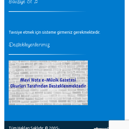
♫
Tavsiye Et
Tüm Mesajlar
Tavsiye etmek için sisteme girmeniz gerekmektedir.
Destekleyenlerimiz
Tüm Hakları Saklıdır. © 2005-