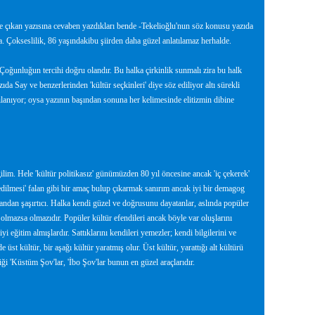
e çıkan yazısına cevaben yazdıkları bende -Tekelioğlu'nun söz konusu yazıda
ma. Çokseslilik, 86 yaşındakibu şiirden daha güzel anlatılamaz herhalde.
'Çoğunluğun tercihi doğru olandır. Bu halka çirkinlik sunmalı zira bu halk
da Say ve benzerlerinden 'kültür seçkinleri' diye söz ediliyor altı sürekli
lgılanıyor; oysa yazının başından sonuna her kelimesinde elitizmin dibine
ilim. Hele 'kültür politikasız' günümüzden 80 yıl öncesine ancak 'iç çekerek'
edilmesi' falan gibi bir amaç bulup çıkarmak sanırım ancak iyi bir demagog
yandan şaşırtıcı. Halka kendi güzel ve doğrusunu dayatanlar, aslında popüler
in olmazsa olmazıdır. Popüler kültür efendileri ancak böyle var oluşlarını
i eğitim almışlardır. Sattıklarını kendileri yemezler; kendi bilgilerini ve
üst kültür, bir aşağı kültür yaratmış olur. Üst kültür, yarattığı alt kültürü
iği 'Küstüm Şov'lar, 'İbo Şov'lar bunun en güzel araçlarıdır.