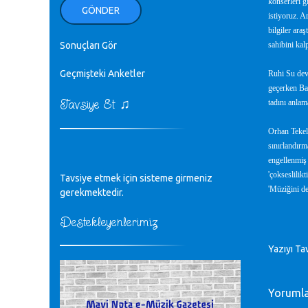
konserleri g
ellerinden benim için öpün.
GÖNDER
istiyoruz. A
Kurtuluş Çelebi - 07.01.2023
bilgiler ara
Sonuçları Gör
sahibini kal
♪
18. yılımız kutlu olsun
Mavi Nota - 24.11.2022
Geçmişteki Anketler
Ruhi Su deva
geçerken Bat
♫
Tavsiye Et
tadını anlam
♪
Biliyorum Cüneyt bey, yazımda da
böyle bir şey demedim zaten.
Orhan Tekeli
editör - 20.11.2022
sınırlandırm
engellenmiş 
♪
'çokseslilik
Tavsiye etmek için sisteme girmeniz
sayın müfit bey bilgilerinizi kontrol
'Müziğini de
edi 6440 sayılı cso kurulrş kanununda
gerekmektedir.
4 b diye bir tanım yoktur
CÜNEYT BALKIZ - 15.11.2022
Destekleyenlerimiz
Yazıyı Ta
Tüm Mesajlar
Yoruml