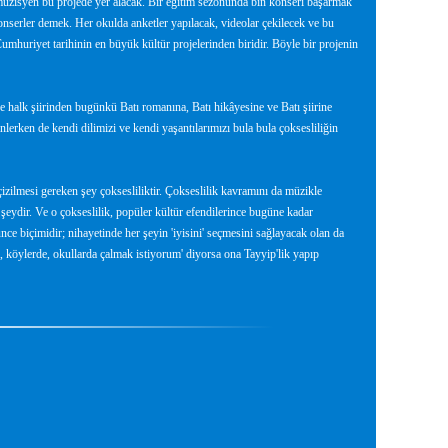
l müzisyen bu projede yer alacak. Bir eğitim sezonunda bin konseri başarmak
nserler demek. Her okulda anketler yapılacak, videolar çekilecek ve bu
umhuriyet tarihinin en büyük kültür projelerinden biridir. Böyle bir projenin
halk şiirinden bugünkü Batı romanına, Batı hikâyesine ve Batı şiirine
nlerken de kendi dilimizi ve kendi yaşantılarımızı bula bula çoksesliliğin
 çizilmesi gereken şey çoksesliliktir. Çokseslilik kavramını da müzikle
 şeydir. Ve o çokseslilik, popüler kültür efendilerince bugüne kadar
e biçimidir; nihayetinde her şeyin 'iyisini' seçmesini sağlayacak olan da
, köylerde, okullarda çalmak istiyorum' diyorsa ona Tayyip'lik yapıp