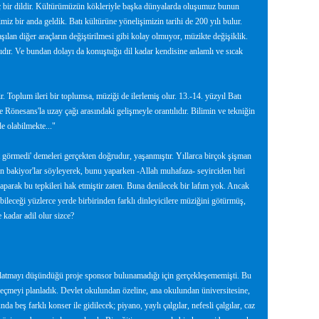
ç bir dildir. Kültürümüzün kökleriyle başka dünyalarda oluşumuz bunun
iz bir anda geldik. Batı kültürüne yönelişimizin tarihi de 200 yılı bulur.
aşılan diğer araçların değiştirilmesi gibi kolay olmuyor, müzikte değişiklik.
ıdır. Ve bundan dolayı da konuştuğu dil kadar kendisine anlamlı ve sıcak
Toplum ileri bir toplumsa, müziği de ilerlemiş olur. 13.-14. yüzyıl Batı
 Rönesans'la uzay çağı arasındaki gelişmeyle orantılıdır. Bilimin ve tekniğin
e olabilmekte..."
 görmedi' demeleri gerçekten doğrudur, yaşanmıştır. Yıllarca birçok şişman
lın bakiyor'lar söyleyerek, bunu yaparken -Allah muhafaza- seyirciden biri
aparak bu tepkileri hak etmiştir zaten. Buna denilecek bir lafım yok. Ancak
ileceği yüzlerce yerde birbirinden farklı dinleyicilere müziğini götürmüş,
kadar adil olur sizce?
başlatmayı düşündüğü proje sponsor bulunamadığı için gerçekleşememişti. Bu
 seçmeyi planladık. Devlet okulundan özeline, ana okulundan üniversitesine,
beş farklı konser ile gidilecek; piyano, yaylı çalgılar, nefesli çalgılar, caz