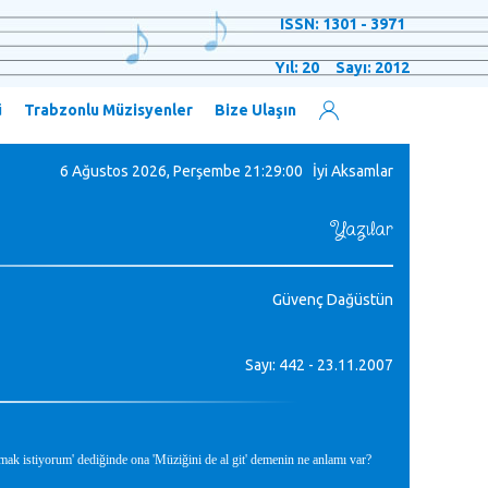
ISSN: 1301 - 3971
Yıl: 20 Sayı: 2012
ü
Trabzonlu Müzisyenler
Bize Ulaşın
6 Ağustos 2026, Perşembe
21:29:01 İyi Aksamlar
Yazılar
Güvenç Dağüstün
Sayı: 442 - 23.11.2007
mak istiyorum' dediğinde ona 'Müziğini de al git' demenin ne anlamı var?