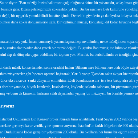
u ne diyor: "Batı müziği, bizim halkımızın çoğunluğunca daima bir yabancıdır, anlaşılması gü
 başında gelir. Bizim geleneğimizde çokseslilik yoktur. Biz bu aşamaya Batı kültürüne yöneldiğim
 değil, bir uygarlık yaratılabilirdi bu süre içinde. Demek ki giysilerin ya da faydası kolayca anl
ilmesi daha köklü dönüşümlerle ilgili. Bir toplumun müziği, konuştuğu dil kadar hayatına bağl
nacak bir şey yok: İnsan, tamamıyla yabancılaşmadıkça ne dilinden, ne de müziğinden kopabilir. 
m bugünkü alaturkadan daha yeterli bir müzik değildi. Bugünkü Batı müziği ise bilim ve teknikte
erini alıp da dünyada uygar olabilmiş bir toplum yok. Marifet, bu ilerici bilimin ve tekniğin içind
 klasik müzik konserlerinden sonra oradaki halkın 'Bilmem nere bilmem nere olalı böyle eziyet
im misyonerler gibi 'operacı operacı' bağırarak, 'ı'ları 'i' yapıp 'Çamdan sakiz akiyor kiz nişan
ünce tıksırınca da -sanki dünyanın en mühim ritüeli bozulmuşcasına- ters ters bakıp afra tafra y
dört bir yanında, büyük kentlerde, kasabalarda, köylerde, salonlu salonsuz, bir piyanonun gireb
tmış ve bunu da kimsenin kafasına silah dayamadan yapmış bir müzisyeni bu örnekle yermek ne 
rıyoruz
İstanbul Okullarında Bin Konser' projesi burada biraz anlatılmalı. Fazıl Say'ın 2002 yılında 
harekete geçmeye karar verdik, yine sponsor arıyoruz. İstanbul'un farklı bölgelerinde 200 okul
an Dudullusuna kadar geniş bir yelpazenin 200 okulu. Bu okulların her birine bir eğitim sezonunda 