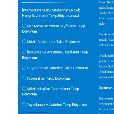
Bakın Ruhi S
♪
GEÇMİŞ OLSUN TÜRKİYE!
nedenlerinin
İnternetteki Müzik Sitelerinin En Çok
Mavi Nota - 07.02.2023
Yalnız müzik
Hangi Sayfalarını Takip Ediyorsunuz?
Onun gelişeb
gelir.
♪
Kısa Mesaj ve Yorum Sayfalarını Takip
30 yıl sonra karşılaşmak çok güzel
Ediyorum
Kurtuluş, teveccüh etmişsin çok
Bunda ayıpla
teşekkür ederim. Nerelerdesin? Bilgi
müziği, bizi
verirsen sevinirim, selamlar, sevgiler.
Müzik Albümlerini Takip Ediyorum
yalnız ürünl
M.Semih Baylan - 08.01.2023
İnceleme ve Araştırma Sayfalarını Takip
Anadolu'daki
Ediyorum
♪
Değerli Müfit hocama en içten sevgi
penguen, müh
saygılarımı iletin lütfen .Üniversite
kazara öksür
Duyuruları ve Haberleri Takip Ediyorum
yıllarımda özel radyo yayıncılığı
Anadolu'nun 
yaptım.1994 yılında derginin bu daldaki
çalmış, anla
Fotoğrafları Takip Ediyorum
ödülüne layık görülmüştüm evde yıllar
sonra plaketi buldum hadi bir internetten
Sponsor a
arayayım dediğimde ikinci büyük şoku
Müzik Kitapları Tanıtımlarını Takip
yaşadım 1994 de verdiği ödülü değerli
Ediyorum
hocam arşivinde fotoğraf larımız ile
Bu noktada '
yayınlamaya devam ediyor.ne büyük bir
sene tekrar 
Yayımlanan Makaleleri Takip Ediyorum
emek emeği geçen herkese en derin
Nişantaşı'nd
saygılarımı sunarım.Ne olur hocamın