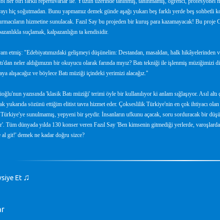
ibi her biri farklı repertuvarlar ile. Yüzün üzerinde tanınmış, tanınmamış, öğrenci, profesyone
rayı hiç soğutmadan. Bunu yapmamız demek günde aşağı yukarı beş farklı yerde beş sohbetli ko
ştırmacıların hizmetine sunulacak. Fazıl Say bu projeden bir kuruş para kazamayacak! Bu proje C
pazanlıkla suçlamak, kalpazanlığın ta kendisidir.
m etmiş: "Edebiyatımızdaki gelişmeyi düşünelim: Destandan, masaldan, halk hikâyelerinden ve 
ı'dan neler aldığımızın bir okuyucu olarak farında mıyız? Batı tekniği ile işlenmiş müziğimizi di
aya alışacağız ve böylece Batı müziği içindeki yerimizi alacağız."
oğlu'nun yazısında 'klasik Batı müziği' terimi öyle bir kullanılıyor ki anlam sığlaşıyor. Asıl altı
ak yukarıda sözünü ettiğim elitist tavra hizmet eder. Çokseslilik Türkiye'nin en çok ihtiyacı olan
Türkiye'ye sunulmamış, yepyeni bir şeydir. İnsanların ufkunu açacak, soru sorduracak bir düşünc
tir'. Tüm dünyada yılda 130 konser veren Fazıl Say 'Ben kimsenin gitmediği yerlerde, varoşlarda
 al git!' demek ne kadar doğru sizce?
♫
vsiye Et
ar