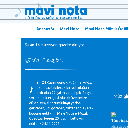
Anasayfa
Mavi Nota
Mavi Nota Müzik Ödüll
Şu an 14 müzisyen gazete okuyor
Günün Mesajları
♪
Bir 24 Kasım günü çıktığımız yolda,
uzun sayılabilecek bir yolculuğun
ardından 20. yılımıza ulaştık. Sosyal
"Müziğin
Sorumluluk Projesi olarak üzerimize
düşen sosyal sorumluluğu yerine
getirerek, ilgi görerek, takdir toplayarak
bugüne geldik. Mavi Nota e-Müzik
Gazetesi bugün 20. yaşını kutluyor.
Tüm dünyada 
editör - 24.11.2025
Hem de popül