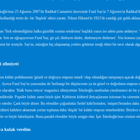
oğlu'nun 25 Ağustos 2007'de Radikal Cumartesi ilavesinde Fazıl Say'ın 7 Ağustos'ta Radikal'd
kullandığı terim ile- bir 'flaşbek' etkisi yarattı. Nâzım Hikmet'in 1921'de yazdığı şiir geldi aklı
un 'Terk edemediğimiz halka güzellik sunma sendromu' başlıklı yazısı ise adeta şunu anlatıyor: 
ır. Sen ne uğraşıyorsun Fazıl Say, git çal; dinleyen dinler, dinlemeyen dinlemez'. Söz konusu yazı
enen bir ironiyle. Say'ın, müziğini hiç ulaşmamış yerlere götürme isteği elitist bir tavır olarak a
 zihniyeti
arın kültür politikasının 'güzeli ve doğruyu empoze etmek' olup olmadığını tartışmaya açacak değ
. Ayrıca Fazıl Say'ın yazısından da 'herhangi bir düşüncenin ya da güzel ve doğruların empoze 
olacaktır. 'Halk bunu istiyor' magazinci zihniyetinin Tekelioğlu tarafından yinelenmesi de bir 
dileridir. Popüler kültür zaten böyle işler. Kitlelerin kültürel ihtiyaçlarının istismarı bu sistem
 ederler. Çark böyle döner. Bu efendiler çoğunlukla 'hedef kitle'lerinden, 'müşteri'lerinden daha iy
kültürü kitlelere aktarmak yerine topluma daha 'düşük' bir kültür empoze etmektedirler. Böylece de 
r ve böyle fakirleştirir. Buna paralel efendiler böyle zengin olur. İşte Tekelioğlu'nun sözünü ett
a kulak verelim