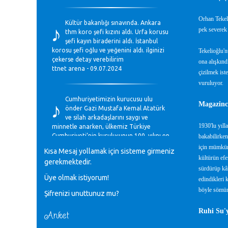
♪
Orhan Tekeli
Kültür bakanlığı sınavında. Ankara
pek severek 
thm koro şefi kızını aldı. Urfa korusu
şefi kayın biraderini aldı. İstanbul
korosu şefi oğlu ve yeğenini aldı. ilginizi
Tekelioğlu'n
çekerse detay verebilirim
ona alışkınd
ttnet arena - 09.07.2024
çizilmek ist
vuruluyor.
♪
Cumhuriyetimizin kurucusu ulu
Magazinci
önder Gazi Mustafa Kemal Atatürk
ve silah arkadaşlarını saygı ve
1930'lu yıll
minnetle anarken, ülkemiz Türkiye
Cumhuriyeti’nin kuruluşunun 100. yılını en
bakabilirken
coşkun ifadelerle kutluyoruz.
için mümkün 
Kısa Mesaj yollamak için sisteme girmeniz
Mavi Nota - 28.10.2023
kültürün efen
gerekmektedir.
sürdürüp kâr
Üye olmak istiyorum!
♪
edindikleri 
Anadolu Güzel Sanatlar Liseleri
böyle sömürü
Şifrenizi unuttunuz mu?
Müzik Bölümlerinin Eğitim
Programları Sorunları
Ruhi Su'y
Gülşah Sargın Kaptaş - 28.10.2023
Anket