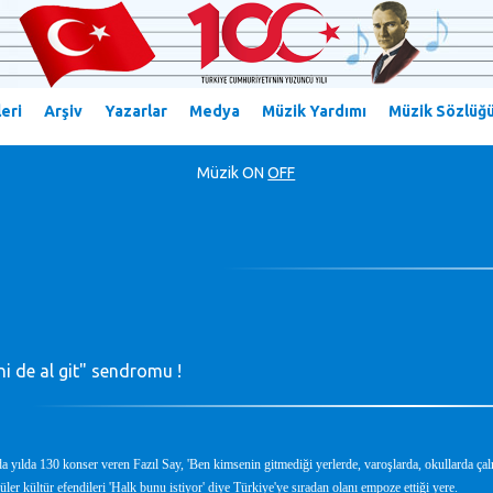
eri
Arşiv
Yazarlar
Medya
Müzik Yardımı
Müzik Sözlüğ
Müzik
ON
OFF
i de al git" sendromu !
yılda 130 konser veren Fazıl Say, 'Ben kimsenin gitmediği yerlerde, varoşlarda, okullarda çal
er kültür efendileri 'Halk bunu istiyor' diye Türkiye'ye sıradan olanı empoze ettiği yere.