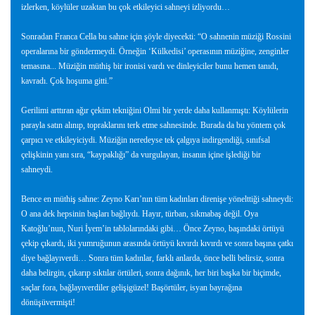
izlerken, köylüler uzaktan bu çok etkileyici sahneyi izliyordu…
Sonradan Franca Cella bu sahne için şöyle diyecekti: “O sahnenin müziği Rossini
operalarına bir göndermeydi. Örneğin ‘Külkedisi’ operasının müziğine, zenginler
temasına... Müziğin müthiş bir ironisi vardı ve dinleyiciler bunu hemen tanıdı,
kavradı. Çok hoşuma gitti.”
Gerilimi arttıran ağır çekim tekniğini Olmi bir yerde daha kullanmıştı: Köylülerin
parayla satın alınıp, topraklarını terk etme sahnesinde. Burada da bu yöntem çok
çarpıcı ve etkileyiciydi. Müziğin neredeyse tek çalgıya indirgendiği, sınıfsal
çelişkinin yanı sıra, “kaypaklığı” da vurgulayan, insanın içine işlediği bir
sahneydi.
Bence en müthiş sahne: Zeyno Karı’nın tüm kadınları direnişe yönelttiği sahneydi:
O ana dek hepsinin başları bağlıydı. Hayır, türban, sıkmabaş değil. Oya
Katoğlu’nun, Nuri İyem’in tablolarındaki gibi… Önce Zeyno, başındaki örtüyü
çekip çıkardı, iki yumruğunun arasında örtüyü kıvırdı kıvırdı ve sonra başına çatkı
diye bağlayıverdi… Sonra tüm kadınlar, farklı anlarda, önce belli belirsiz, sonra
daha belirgin, çıkarıp sıktılar örtüleri, sonra dağınık, her biri başka bir biçimde,
saçlar fora, bağlayıverdiler gelişigüzel! Başörtüler, isyan bayrağına
dönüşüvermişti!