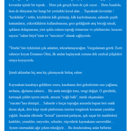
kıvrımlar içinde bir toprak… Hem çok gerçek hem de çok soyut… Hem Anadolu,
hem de dünyanın her hangi bir yerindeki kırsal alan… Topraktaki kıvrımlar /
“kırıklıklar” / setler, köylülerin kâh görünüp, kâh kaybolmasına; sahnede çeşitli
katmanların, yüksekliklerin kullanılmasına; gece geldiğinde ateş böceği misali,
ışıkların dolaşmasına; yine ışıkla suların toprağı örtmesine ve çekilmesine; kısacası
sayısız “sahne büyü”süne ve “mucizeye” olanak sağlıyordu.
“Teneke”nin öyküsünü çok anlattım, tekrarlamayacağım. Vurgulamam gerek: Eseri
sahneye koyan Ermanno Olmi, ilk andan başlayarak sonuna dek sınıfsal çelişkileri
ortaya koyuyordu.
Şimdi aklımdan hiç ama hiç çıkmayacak birkaç sahne.
Kaymakam kasabaya geldikten sonra, kasabanın ileri gelenlerinin onu yağlama,
tavlama, ağırlama sahnesi… Bir anda müziğin tonu, rengi değişti. O gürültülü,
karmaşık şiddet içeren müzik, ansızın “yağlı ballı”, minik okşamalara
“stacatto”lara dönüştü… Sahnede o hırçın toprağın arasında baştan beri statik
duran alçak, dört köşe siyah platformun üzerine rengârenk kocaman yastıklar
yığıldı. İnsanlar ellerinde “kristal” (anormal parlayan, ışık saçan bir maddeden)
kadehler, yemekler, meyveler, sebzeler, rüşvetlerle kaymakamı sarıverdiler…
Aynen sinemadaki ağır çekim tekniğiyle… Bu dondurulmuş anlar birbirini