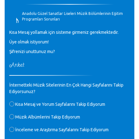
♪
Anadolu Güzel Sanatlar Liseleri Müzik Bölümlerinin Eğitim
Programları Sorunları
Gülşah Sargın Kaptaş - 28.10.2023
Kısa Mesaj yollamak için sisteme girmeniz gerekmektedir.
♪
Üye olmak istiyorum!
GEÇMİŞ OLSUN TÜRKİYE!
Mavi Nota - 07.02.2023
Şifrenizi unuttunuz mu?
Anket
♪
30 yıl sonra karşılaşmak çok güzel Kurtuluş, teveccüh
etmişsin çok teşekkür ederim. Nerelerdesin? Bilgi verirsen
sevinirim, selamlar, sevgiler.
M.Semih Baylan - 08.01.2023
İnternetteki Müzik Sitelerinin En Çok Hangi Sayfalarını Takip
Ediyorsunuz?
♪
Değerli Müfit hocama en içten sevgi saygılarımı iletin
Kısa Mesaj ve Yorum Sayfalarını Takip Ediyorum
lütfen .Üniversite yıllarımda özel radyo yayıncılığı
yaptım.1994 yılında derginin bu daldaki ödülüne layık
Müzik Albümlerini Takip Ediyorum
görülmüştüm evde yıllar sonra plaketi buldum hadi bir
internetten arayayım dediğimde ikinci büyük şoku yaşadım 1994
İnceleme ve Araştırma Sayfalarını Takip Ediyorum
de verdiği ödülü değerli hocam arşivinde fotoğraf larımız ile
yayınlamaya devam ediyor.ne büyük bir emek emeği geçen