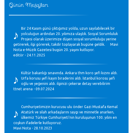
Günün Mesajları
♪
Bir 24 Kasım günü çıktığımız yolda, uzun sayılabilecek bir
yolculuğun ardından 20. yılımıza ulaştık. Sosyal Sorumluluk
Projesi olarak üzerimize düşen sosyal sorumluluğu yerine
getirerek, ilgi görerek, takdir toplayarak bugüne geldik. Mavi
Nota e-Müzik Gazetesi bugün 20. yaşını kutluyor.
editör - 24.11.2025
♪
Kültür bakanlığı sınavında. Ankara thm koro şefi kızını aldı.
Urfa korusu şefi kayın biraderini aldı. İstanbul korosu şefi
oğlu ve yeğenini aldı. ilginizi çekerse detay verebilirim
ttnet arena - 09.07.2024
♪
Cumhuriyetimizin kurucusu ulu önder Gazi Mustafa Kemal
Atatürk ve silah arkadaşlarını saygı ve minnetle anarken,
ülkemiz Türkiye Cumhuriyeti’nin kuruluşunun 100. yılını en
coşkun ifadelerle kutluyoruz.
Mavi Nota - 28.10.2023