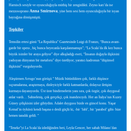
Harnisch sesiyle ve oyunculuğuyla müthiş bir zenginlikti. Zeyno karı’da ise
Anna Smirnova
mezzosoprano
, yine hem sesi hem oyunculuğuyla bir isyan
bayrağına dönüşmüştü.
Tepkiler
Temsilin ertesi günü “La Republica” Gazetesinde Luigi di Franzo, “Bunca avant-
garde bir opera , hiç bunca heyecanla karşılanmamıştı”; “La Scala’da ilk kez bunca
büyük isimler bir araya geliyor” diye alkışladığı eseri, “İnsanın doğayla ilişkisini
yadsıyan dünyanın bir metaforu” diye özetliyor; yaratıcı kadronun “düşünsel
ilişkisini” vurguluyordu.
Aleştirmen Arrugo’nun görüşü “ Müzik bütünlükten çok, farklı düşünce
sıçramalarına, araştırmaya, dinleyiciyle farklı katmanlarda, dolaysız iletişim
kurmaya dayanıyordu. Üst üste bindirmelerin yanı sıra, çok özgür, çok duygusal
anlar vardı… Sahneleniş, çok gerçekçi, çok inandırıcıydı. Her an İtalya’nın Kuzey
Güney çelişkisini izler gibiydim. Adalet duygusu bizde en güncel konu. Yaşar
Kemal’in öyküsü kendi başına o denli güçlü ki, -bir ‘fabl’, bir ‘parabol’ gibi- bize
hemen tanıdık geldi. “
“Teneke”yi La Scala’da izlediğinden beri, Leyla Gencer, her sabah Milano’dan