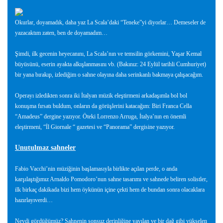
Okurlar, doyamadık, daha yaz La Scala’daki “Teneke”yi diyorlar… Demeseler de
yazacaktım zaten, ben de doyamadım…
Şimdi, ilk gecenin heyecanını, La Scala’nın ve temsilin görkemini, Yaşar Kemal
büyüsünü, eserin ayakta alkışlanmasını vb. (Bakınız: 24 Eylül tarihli Cumhuriyet)
bir yana bırakıp, izlediğim o sahne olayına daha serinkanlı bakmaya çalışacağım.
Operayı izledikten sonra iki İtalyan müzik eleştirmeni arkadaşımla bol bol
konuşma fırsatı buldum, onların da görüşlerini katacağım: Biri Franca Cella
“Amadeus” dergine yazıyor. Öteki Lorrenzo Arruga, İtalya’nın en önemli
eleştirmeni, “İl Giornale “ gazetesi ve “Panorama” dergisine yazıyor.
Unutulmaz sahneler
Fabio Vacchi’nin müziğinin başlamasıyla birlikte açılan perde, o anda
karşılaştığımız Arnaldo Pomodoro’nun sahne tasarımı ve sahnede beliren solistler,
ilk birkaç dakikada bizi hem öykünün içine çekti hem de bundan sonra olacaklara
hazırlayıverdi…
Neydi gördüğümüz? Sahnenin sonsuz derinliğine yayılan ve bir dağ gibi yükselen