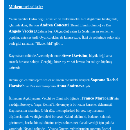
Mükemmel solistler
Yalnız yaratıcı kadro değil, solistler de mükemmeldi. Rol dağılımına baktığımda,
Andrea Concetti
içlerinde ikisi, Bariton
(Resul Efendi rolünde) ve Bas
Angelo Veccia
(Ağaların başı Okçuoğlu) zaten La Scala’nın en sevilen, en
popüler, usta seslerdi. Oyunculukları da kusursuzdu. İkisi de rollerinde soluk alıp
verir gibi rahattılar. “Bizden biri” gibi…
Steve Davislim
Kaymakam rolünde Avustralyalı tenor
, büyük değil ama
sıcacık bir sese sahipti. Gençliği, biraz toy ve saf havası, bu rol için biçilmiş
kaftandı.
Soprano Rachel
Benim için en muhteşem sesler iki kadın rolündeki İsviçreli
Harnisch
Anna Smirnova
ve Rus mezzosoprano
’ydı.
Franco Marcoaldi
İki kadın? Açıklıyayım: Vacchi ve Olmi işbirliğinde ,
’nin
yazdığı librettoya, Yaşar Kemal’in de onayıyla bir kadın karakter eklenmişti.
Kaymakamın nişanlısı. O bir düş, mektuplardaki bir ses, kaymakamın
düşüncelerinde ve düşlerindeki bir sesti. Kabul edelim ki, bedenen sahnede
görünmesi, harika bir aşk düetine (rüya sahnesine) olanak verdiği için çok da
yararlıydı. Nişanlı rolünde, , Viyana Operası yıldızlarından soprano Rachel