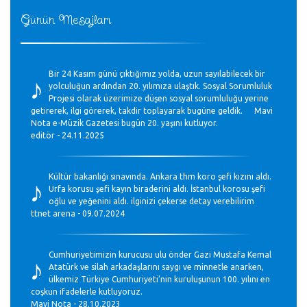
Günün Mesajları
♪
Bir 24 Kasım günü çıktığımız yolda, uzun sayılabilecek bir
yolculuğun ardından 20. yılımıza ulaştık. Sosyal Sorumluluk
Projesi olarak üzerimize düşen sosyal sorumluluğu yerine
getirerek, ilgi görerek, takdir toplayarak bugüne geldik. Mavi
Nota e-Müzik Gazetesi bugün 20. yaşını kutluyor.
editör - 24.11.2025
♪
Kültür bakanlığı sınavında. Ankara thm koro şefi kızını aldı.
Urfa korusu şefi kayın biraderini aldı. İstanbul korosu şefi
oğlu ve yeğenini aldı. ilginizi çekerse detay verebilirim
ttnet arena - 09.07.2024
♪
Cumhuriyetimizin kurucusu ulu önder Gazi Mustafa Kemal
Atatürk ve silah arkadaşlarını saygı ve minnetle anarken,
ülkemiz Türkiye Cumhuriyeti’nin kuruluşunun 100. yılını en
coşkun ifadelerle kutluyoruz.
Mavi Nota - 28.10.2023