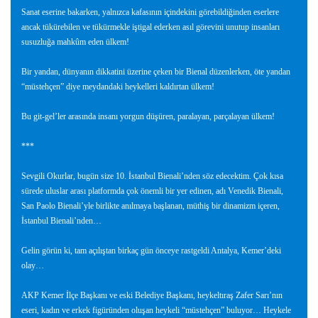
Sanat eserine bakarken, yalnızca kafasının içindekini görebildiğinden eserlere
ancak tükürebilen ve tükürmekle iştigal ederken asıl görevini unutup insanları
susuzluğa mahkûm eden ülkem!
Bir yandan, dünyanın dikkatini üzerine çeken bir Bienal düzenlerken, öte yandan
“müstehçen” diye meydandaki heykelleri kaldırtan ülkem!
Bu git-gel’ler arasında insanı yorgun düşüren, paralayan, parçalayan ülkem!
***
Sevgili Okurlar, bugün size 10. İstanbul Bienali’nden söz edecektim. Çok kısa
sürede uluslar arası platformda çok önemli bir yer edinen, adı Venedik Bienali,
San Paolo Bienali’yle birlikte anılmaya başlanan, müthiş bir dinamizm içeren,
İstanbul Bienali’nden…
Gelin görün ki, tam açılıştan birkaç gün önceye rastgeldi Antalya, Kemer’deki
olay…
AKP Kemer İlçe Başkanı ve eski Belediye Başkanı, heykeltıraş Zafer Sarı’nın
eseri, kadın ve erkek figüründen oluşan heykeli “müstehçen” buluyor… Heykele