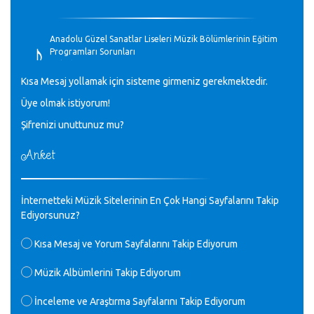
♪
Anadolu Güzel Sanatlar Liseleri Müzik Bölümlerinin Eğitim
Programları Sorunları
Gülşah Sargın Kaptaş - 28.10.2023
Kısa Mesaj yollamak için sisteme girmeniz gerekmektedir.
♪
Üye olmak istiyorum!
GEÇMİŞ OLSUN TÜRKİYE!
Mavi Nota - 07.02.2023
Şifrenizi unuttunuz mu?
Anket
♪
30 yıl sonra karşılaşmak çok güzel Kurtuluş, teveccüh
etmişsin çok teşekkür ederim. Nerelerdesin? Bilgi verirsen
sevinirim, selamlar, sevgiler.
M.Semih Baylan - 08.01.2023
İnternetteki Müzik Sitelerinin En Çok Hangi Sayfalarını Takip
Ediyorsunuz?
♪
Değerli Müfit hocama en içten sevgi saygılarımı iletin
Kısa Mesaj ve Yorum Sayfalarını Takip Ediyorum
lütfen .Üniversite yıllarımda özel radyo yayıncılığı
yaptım.1994 yılında derginin bu daldaki ödülüne layık
Müzik Albümlerini Takip Ediyorum
görülmüştüm evde yıllar sonra plaketi buldum hadi bir
internetten arayayım dediğimde ikinci büyük şoku yaşadım 1994
İnceleme ve Araştırma Sayfalarını Takip Ediyorum
de verdiği ödülü değerli hocam arşivinde fotoğraf larımız ile