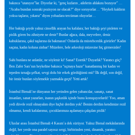
bakınca “utanıyor”lar. Diyorlar ki, “genç kızların , ailelerin ahlakını bozuyor” …
“Acaba bundan sonraki pozisyon ne olacak?” diye soruyorlar… “Heykeli kaldırın
yoksa taşlarız, yıkarız” diyen yobazlara tercüman oluyorlar…
Her baktığı şeyde yalnız cinsellik arayan bu kafalara; her baktığı şeyi pisleten ve
pislik gören bu zihniyete ne denir? Bunlar ağaca, dala, meyvelere, deniz
kabuklarına, çakıl taşlarına da bakmasın! Onlarda da müstehcenlik görürler! Kadın
saçına, kadın koluna zinhar! Müzelere, hele arkeoloji müzesine hiç girmesinler!
Sahi bunlara ne anlatılır, ne söylenir ki! Sanat? Estetik? Duyarlık? Yaratıcı güç?
Ben Zafer Sarı’nın heykeline bakınca “uçmaya hazır” kanatlanmış bir kadın ve
tepeden tırnağa şefkat, sevgi dolu bir erkek gördüğümü mü? İlk değil, son değil,
bir ömür bunları söylemekle yazmakla geçti! Yetti artık!
İstanbul Bienali’ne dünyanın her yerinden gelen yabancılar, sanatçı, sanat
insanları, sanat yazarları, inanın şaşkınlık içinde bunu konuşuyorlardı! Yoo, aman
yedi düvele rezil olmayalım diye hiçbir derdim yok! Benim derdim kendimize rezil
olmamız, kendi kafalarımız, çocuklarımıza aşılamaya çalışılan pislik!
Uluslar arası İstanbul Bienali 4 Kasım’a dek sürüyor. Yalnız Bienal mekânlarında
değil, her yerde ona paralel sayısız sergi, birbirinden yeni, dinamik, yaratıcı