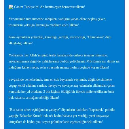
Canım Türkiye’m! Ah benim eşsiz benzersiz ülkem!
Yeryüzünün tüm nimetine sahipken, varlığını yaban ellere peşkeş çeken;
insanlarını yokluğa, karanlığa mahkum eden ülkem!
Kimi aydınların yobazlığı, karanlığı, geriliği, ayırımcılığı, “Demokrasi” diye
alkışladığı ülkem!
Yollarında, her Allah’ın günü trafik kazalarında onlarca insanın ölmesine,
sakatlanmasına değil de, şehirlerarası otobüs şoförlerinin Müslüman mı, dinsiz mi
olduğuna kafayı takıp, sefer sırasında namaz molası peşinde koşan ülkem!
Sevgisinde ve nefretinde, ama en çok bayramda seyranda, düğünde sünnette
coşup kendi silahına sarılan, havaya ve çevreye ateş edenlerin silahından çıkan
kurşunla her yıl ortalama 3 bin kişinin öldüğü bir ülkede milletvekillerine bula
bula tabanca armağan edildiği ülkem!
“Biz kadın erkek eşitliğinden yanayız” diyenlerin kadınları “kapatarak” politika
yaptığı; Bakanlar Kurulu’nda tek kadın bakana yer verdiği; yeni anayasayı
tartışırken de kadını yok sayan politikacıların egemenliğindeki ülkem!