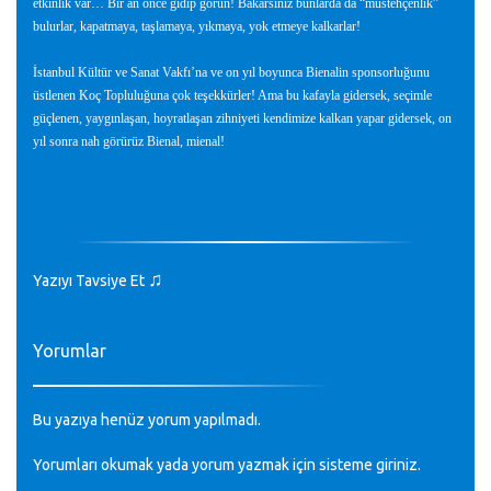
etkinlik var… Bir an önce gidip görün! Bakarsınız bunlarda da “müstehçenlik”
bulurlar, kapatmaya, taşlamaya, yıkmaya, yok etmeye kalkarlar!
İstanbul Kültür ve Sanat Vakfı’na ve on yıl boyunca Bienalin sponsorluğunu
üstlenen Koç Topluluğuna çok teşekkürler! Ama bu kafayla gidersek, seçimle
güçlenen, yaygınlaşan, hoyratlaşan zihniyeti kendimize kalkan yapar gidersek, on
yıl sonra nah görürüz Bienal, mienal!
♫
Yazıyı Tavsiye Et
Yorumlar
Bu yazıya henüz yorum yapılmadı.
Yorumları okumak yada yorum yazmak için sisteme
giriniz
.