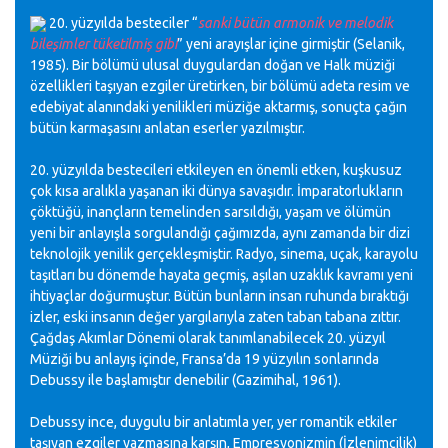
20. yüzyılda besteciler “
sanki bütün armonik ve melodik
bileşimler tüketilmiş gibi
” yeni arayışlar içine girmiştir (Selanik,
1985). Bir bölümü ulusal duygulardan doğan ve Halk müziği
özellikleri taşıyan ezgiler üretirken, bir bölümü adeta resim ve
edebiyat alanındaki yenilikleri müziğe aktarmış, sonuçta çağın
bütün karmaşasını anlatan eserler yazılmıştır.
20. yüzyılda bestecileri etkileyen en önemli etken, kuşkusuz
çok kısa aralıkla yaşanan iki dünya savaşıdır. İmparatorlukların
çöktüğü, inançların temelinden sarsıldığı, yaşam ve ölümün
yeni bir anlayışla sorgulandığı çağımızda, aynı zamanda bir dizi
teknolojik yenilik gerçekleşmiştir. Radyo, sinema, uçak, karayolu
taşıtları bu dönemde hayata geçmiş, aşılan uzaklık kavramı yeni
ihtiyaçlar doğurmuştur. Bütün bunların insan ruhunda bıraktığı
izler, eski insanın değer yargılarıyla zaten taban tabana zıttır.
Çağdaş Akımlar Dönemi olarak tanımlanabilecek 20. yüzyıl
Müziği bu anlayış içinde, Fransa’da 19 yüzyılın sonlarında
Debussy ile başlamıştır denebilir (Gazimihal, 1961).
Debussy ince, duygulu bir anlatımla yer, yer romantik etkiler
taşıyan ezgiler yazmasına karşın, Empresyonizmin (İzlenimcilik)