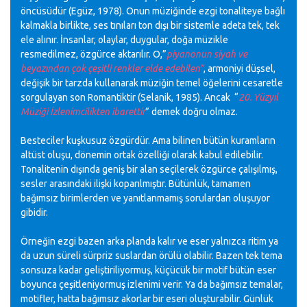
öncüsüdür (Egüz, 1978). Onun müziğinde ezgi tonaliteye bağlı
kalmakla birlikte, ses tınıları ton dışı bir sistemle adeta tek, tek
ele alınır. İnsanlar, olaylar, duygular, doğa müzikle
resmedilmez, özgürce aktarılır. O,”
piyanonun siyah ve
beyazından çok çeşitli renkler elde edebilen”
,
armoniyi düşsel,
değişik bir tarzda kullanarak müziğin temel öğelerini cesaretle
sorgulayan son Romantiktir (Selanik, 1985). Ancak “
20. Yüzyıl
Müziği İzlenimcilikten ibarettir
” demek doğru olmaz.
Besteciler kuşkusuz özgürdür. Ama bilinen bütün kuramların
altüst oluşu, dönemin ortak özelliği olarak kabul edilebilir.
Tonalitenin dışında geniş bir alan seçilerek özgürce çalışılmış,
sesler arasındaki ilişki koparılmıştır. Bütünlük, tamamen
bağımsız birimlerden ve yanıtlanmamış sorulardan oluşuyor
gibidir.
Örneğin ezgi bazen arka planda kalır ve eser yalnızca ritim ya
da uzun süreli sürpriz suslardan örülü olabilir. Bazen tek tema
sonsuza kadar geliştiriliyormuş, küçücük bir motif bütün eser
boyunca çeşitleniyormuş izlenimi verir. Ya da bağımsız temalar,
motifler, hatta bağımsız akorlar bir eseri oluşturabilir. Günlük