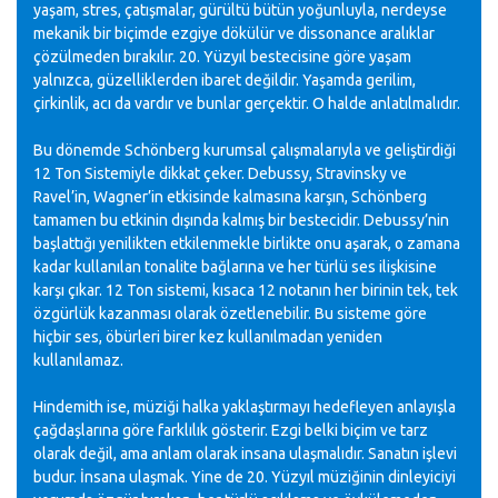
yaşam, stres, çatışmalar, gürültü bütün yoğunluyla, nerdeyse
mekanik bir biçimde ezgiye dökülür ve dissonance aralıklar
çözülmeden bırakılır. 20. Yüzyıl bestecisine göre yaşam
yalnızca, güzelliklerden ibaret değildir. Yaşamda gerilim,
çirkinlik, acı da vardır ve bunlar gerçektir. O halde anlatılmalıdır.
Bu dönemde Schönberg kurumsal çalışmalarıyla ve geliştirdiği
12 Ton Sistemiyle dikkat çeker. Debussy, Stravinsky ve
Ravel’in, Wagner’in etkisinde kalmasına karşın, Schönberg
tamamen bu etkinin dışında kalmış bir bestecidir. Debussy’nin
başlattığı yenilikten etkilenmekle birlikte onu aşarak, o zamana
kadar kullanılan tonalite bağlarına ve her türlü ses ilişkisine
karşı çıkar. 12 Ton sistemi, kısaca 12 notanın her birinin tek, tek
özgürlük kazanması olarak özetlenebilir. Bu sisteme göre
hiçbir ses, öbürleri birer kez kullanılmadan yeniden
kullanılamaz.
Hindemith ise, müziği halka yaklaştırmayı hedefleyen anlayışla
çağdaşlarına göre farklılık gösterir. Ezgi belki biçim ve tarz
olarak değil, ama anlam olarak insana ulaşmalıdır. Sanatın işlevi
budur. İnsana ulaşmak. Yine de 20. Yüzyıl müziğinin dinleyiciyi