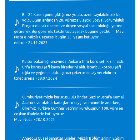
♪
Bir 24 Kasım günü çıktığımız yolda, uzun sayılabilecek bir
yolculuğun ardından 20. yılımıza ulaştık. Sosyal Sorumluluk
Projesi olarak üzerimize düşen sosyal sorumluluğu yerine
getirerek, ilgi görerek, takdir toplayarak bugüne geldik. Mavi
Nota e-Müzik Gazetesi bugün 20. yaşını kutluyor.
editör - 24.11.2025
♪
Kültür bakanlığı sınavında. Ankara thm koro şefi kızını aldı.
Urfa korusu şefi kayın biraderini aldı. İstanbul korosu şefi
oğlu ve yeğenini aldı. ilginizi çekerse detay verebilirim
ttnet arena - 09.07.2024
♪
Cumhuriyetimizin kurucusu ulu önder Gazi Mustafa Kemal
Atatürk ve silah arkadaşlarını saygı ve minnetle anarken,
ülkemiz Türkiye Cumhuriyeti’nin kuruluşunun 100. yılını en
coşkun ifadelerle kutluyoruz.
Mavi Nota - 28.10.2023
Anadolu Güzel Sanatlar Liseleri Müzik Bölümlerinin Eğitim