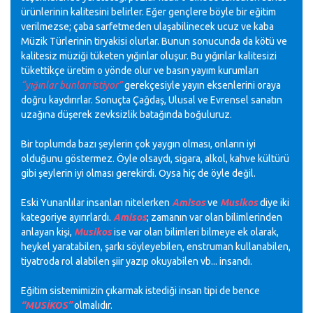
ürünlerinin kalitesini belirler. Eğer gençlere böyle bir eğitim
verilmezse; çaba
sarfetmeden
ulaşabilinecek
ucuz ve kaba
Müzik Türlerinin tiryakisi olurlar. Bunun sonucunda da kötü ve
kalitesiz müziği tüketen yığınlar oluşur. Bu yığınlar kalitesizi
tükettikçe üretim o yönde olur ve basın yayım kurumları
“yığınlar bunları istiyor”
gerekçesiyle yayın eksenlerini oraya
doğru kaydırırlar. Sonuçta Çağdaş, Ulusal ve Evrensel sanatın
uzağına düşerek zevksizlik batağında boğuluruz.
Bir toplumda bazı şeylerin çok yaygın olması, onların iyi
olduğunu göstermez. Öyle olsaydı, sigara, alkol, kahve kültürü
gibi şeylerin iyi olması gerekirdi. Oysa hiç de öyle değil.
Eski Yunanlılar insanları nitelerken
Amisos
ve
Musikos
diye iki
kategoriye
ayırırlardı
.
Amisos
; zamanın var olan bilimlerinden
anlayan kişi,
Musikos
ise var olan bilimleri bilmeye ek olarak,
heykel yaratabilen, şarkı söyleyebilen,
enstruman
kullanabilen,
tiyatroda rol alabilen şiir yazıp okuyabilen vb... insandı.
Eğitim sistemimizin çıkarmak istediği insan tipi de bence
“MUSİKOS”
olmalıdır.