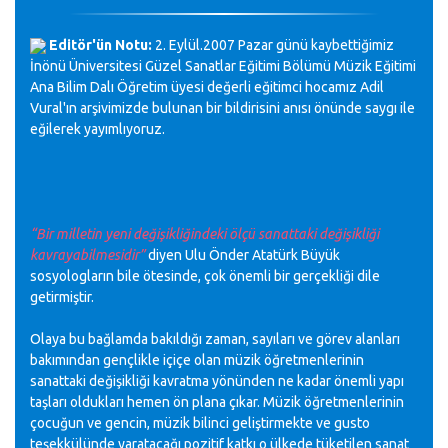
Editör'ün Notu:
2. Eylül.2007 Pazar günü kaybettiğimiz
İnönü Üniversitesi Güzel Sanatlar Eğitimi Bölümü Müzik Eğitimi
Ana Bilim Dalı Öğretim üyesi değerli eğitimci hocamız Adil
Vural'ın arşivimizde bulunan bir bildirisini anısı önünde saygı ile
eğilerek yayımlıyoruz.
“Bir milletin yeni değişikliğindeki ölçü sanattaki değişikliği
kavrayabilmesidir”
diyen Ulu Önder Atatürk Büyük
sosyologların bile ötesinde, çok önemli bir gerçekliği dile
getirmiştir.
Olaya bu bağlamda bakıldığı zaman, sayıları ve görev alanları
bakımından gençlikle
içiçe
olan müzik öğretmenlerinin
sanattaki değişikliği kavratma yönünden ne kadar önemli yapı
taşları oldukları hemen ön plana çıkar. Müzik öğretmenlerinin
çocuğun ve gencin, müzik bilinci geliştirmekte ve gusto
teşekkülünde yaratacağı pozitif katkı o ülkede tüketilen sanat