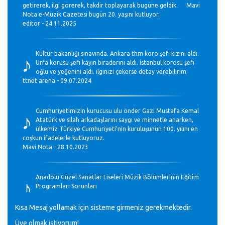
getirerek, ilgi görerek, takdir toplayarak bugüne geldik. Mavi
Nota e-Müzik Gazetesi bugün 20. yaşını kutluyor.
editör - 24.11.2025
♪
Kültür bakanlığı sınavında. Ankara thm koro şefi kızını aldı.
Urfa korusu şefi kayın biraderini aldı. İstanbul korosu şefi
oğlu ve yeğenini aldı. ilginizi çekerse detay verebilirim
ttnet arena - 09.07.2024
♪
Cumhuriyetimizin kurucusu ulu önder Gazi Mustafa Kemal
Atatürk ve silah arkadaşlarını saygı ve minnetle anarken,
ülkemiz Türkiye Cumhuriyeti’nin kuruluşunun 100. yılını en
coşkun ifadelerle kutluyoruz.
Mavi Nota - 28.10.2023
♪
Anadolu Güzel Sanatlar Liseleri Müzik Bölümlerinin Eğitim
Programları Sorunları
Gülşah Sargın Kaptaş - 28.10.2023
Kısa Mesaj yollamak için sisteme girmeniz gerekmektedir.
Üye olmak istiyorum!