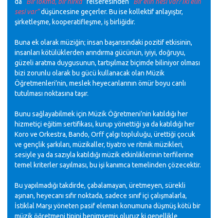
da
“Bir lokma, bir hırka”
felsefesinden
“Bir elin nesi var? İki elin
sesi var”
düşüncesine geçerler. Bu ise
kollektif
anlayıştır,
şirketleşme, kooperatifleşme, iş birliğidir.
Buna ek olarak müziğin; insan başarısındaki pozitif etkisinin,
insanları kötülüklerden arındırma gücünün, iyiyi, doğruyu,
güzeli aratma duygusunun, tartışılmaz biçimde biliniyor olması
bizi zorunlu olarak bu gücü kullanacak olan Müzik
Öğretmenleri’nin, meslek heyecanlarının ömür boyu canlı
tutulması noktasına taşır.
Bunu sağlayabilmek için Müzik Öğretmeni’nin katıldığı her
hizmetiçi
eğitim sertifikası, kurup yönettiği
ya
da katıldığı her
Koro ve Orkestra, Bando,
Orff
çalgı topluluğu, ürettiği çocuk
ve gençlik şarkıları, müzikaller, tiyatro ve ritmik müzikleri,
sesiyle
ya
da sazıyla katıldığı müzik etkinliklerinin terfilerine
temel kriterler sayılması, bu işi kanımca temelinden çözecektir.
Bu yapılmadığı takdirde, çabalamayan, üretmeyen, sürekli
aşınan, heyecanı sıfır noktada, sadece sınıf içi çalışmalarla,
İstiklal Marşı yöneten pasif eleman konumuna düşmüş kötü bir
müzik öğretmeni tipini benimsemiş oluruz ki genellikle