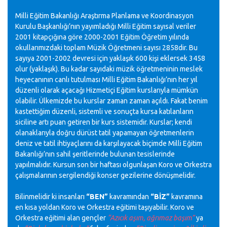
Milli Eğitim Bakanlığı Araştırma Planlama ve Koordinasyon
Kurulu Başkanlığı’nın yayımladığı Milli Eğitim sayısal veriler
2001 kitapçığına göre 2000-2001 Eğitim Öğretim yılında
okullarımızdaki toplam Müzik Öğretmeni sayısı 2858dir. Bu
sayıya 2001-2002 devresi için yaklaşık 600 kişi eklersek 3458
olur (yaklaşık). Bu kadar sayıdaki müzik öğretmeninin meslek
heyecanının canlı tutulması Milli Eğitim Bakanlığı’nın her yıl
düzenli olarak açacağı
Hizmetiçi
Eğitim kurslarıyla mümkün
olabilir. Ülkemizde bu kurslar zaman
zaman
açıldı. Fakat benim
kastettiğim düzenli, sistemli ve sonuçta kursa katılanların
siciline artı puan getiren bir kurs sistemidir. Kurslar; kendi
olanaklarıyla doğru dürüst tatil yapamayan öğretmenlerin
deniz ve tatil ihtiyaçlarını da karşılayacak biçimde Milli Eğitim
Bakanlığı’nın sahil şeritlerinde bulunan tesislerinde
yapılmalıdır. Kursun son bir haftası olgunlaşan Koro ve Orkestra
çalışmalarının sergilendiği konser gezilerine dönüşmelidir.
Bilinmelidir ki insanları
“BEN”
kavramından
“BİZ”
kavramına
en kısa yoldan Koro ve Orkestra eğitimi taşıyabilir. Koro ve
Orkestra eğitimi alan gençler
“Azıcık aşım, ağrımaz başım”
ya