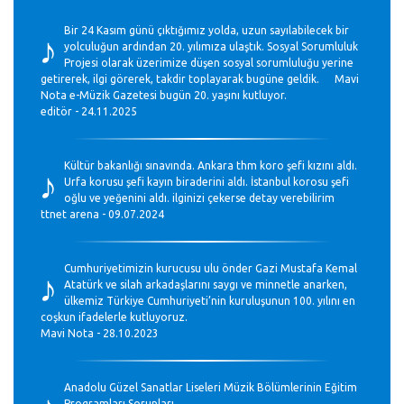
♪
Bir 24 Kasım günü çıktığımız yolda, uzun sayılabilecek bir
yolculuğun ardından 20. yılımıza ulaştık. Sosyal Sorumluluk
Projesi olarak üzerimize düşen sosyal sorumluluğu yerine
getirerek, ilgi görerek, takdir toplayarak bugüne geldik. Mavi
Nota e-Müzik Gazetesi bugün 20. yaşını kutluyor.
editör - 24.11.2025
♪
Kültür bakanlığı sınavında. Ankara thm koro şefi kızını aldı.
Urfa korusu şefi kayın biraderini aldı. İstanbul korosu şefi
oğlu ve yeğenini aldı. ilginizi çekerse detay verebilirim
ttnet arena - 09.07.2024
♪
Cumhuriyetimizin kurucusu ulu önder Gazi Mustafa Kemal
Atatürk ve silah arkadaşlarını saygı ve minnetle anarken,
ülkemiz Türkiye Cumhuriyeti’nin kuruluşunun 100. yılını en
coşkun ifadelerle kutluyoruz.
Mavi Nota - 28.10.2023
♪
Anadolu Güzel Sanatlar Liseleri Müzik Bölümlerinin Eğitim
Programları Sorunları