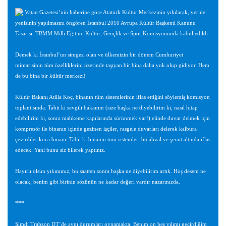
Vatan Gazetesi’nin haberine göre Atatürk Kültür Merkezinin yıkılarak, yerine
yenisinin yapılmasını öngören İstanbul 2010 Avrupa Kültür Başkenti Kanunu
Tasarısı, TBMM Milli Eğitim, Kültür, Gençlik ve Spor Komisyonunda kabul edildi.
Demek ki İstanbul’un simgesi olan ve ülkemizin bir dönem Cumhuriyet
mimarisinin tüm özelliklerini üzerinde taşıyan bir bina daha yok olup gidiyor. Hem
de bu bina bir kültür merkezi!
Kültür Bakanı Atilla Koç, binanın tüm sistemlerinin iflas ettiğini söylemiş komisyon
toplantısında. Tabii ki sevgili bakanım (size başka ne diyebilirim ki, nasıl hitap
edebilirim ki, sonra mahkeme kapılarında sürünmek var!) elinde duvar delmek için
kompresör ile binanın içinde gezinen işçiler, rasgele duvarları delerek kalbura
çevirdiler koca binayı. Tabii ki binanın tüm sistemleri bu ahval ve şerait altında iflas
edecek. Yani bunu siz bilerek yaptınız.
Hayırlı olsun yıkımınız, bu saatten sonra başka ne diyebilirim artık. Hoş desem ne
olacak, benim gibi birinin sözünün ne kadar değeri vardır nazarınızda.
***
Şimdi Trabzon DT’de aynı durumları oynamakta. Benim on beş yılımı geçirdiğim