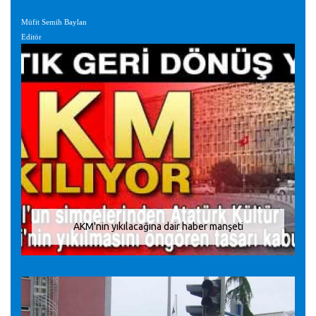
Müfit Semih Baylan
Editör
AKM'nin yıkılacağına dair haber manşeti