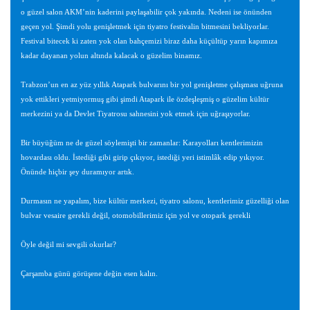
o güzel salon AKM’nin kaderini paylaşabilir çok yakında. Nedeni ise önünden
geçen yol. Şimdi yolu genişletmek için tiyatro festivalin bitmesini bekliyorlar.
Festival bitecek ki zaten yok olan bahçemizi biraz daha küçültüp yarın kapımıza
kadar dayanan yolun altında kalacak o güzelim binamız.
Trabzon’un en az yüz yıllık Atapark bulvarını bir yol genişletme çalışması uğruna
yok ettikleri yetmiyormuş gibi şimdi Atapark ile özdeşleşmiş o güzelim kültür
merkezini ya da Devlet Tiyatrosu sahnesini yok etmek için uğraşıyorlar.
Bir büyüğüm ne de güzel söylemişti bir zamanlar: Karayolları kentlerimizin
hovardası oldu. İstediği gibi girip çıkıyor, istediği yeri istimlâk edip yıkıyor.
Önünde hiçbir şey duramıyor artık.
Durmasın ne yapalım, bize kültür merkezi, tiyatro salonu, kentlerimiz güzelliği olan
bulvar vesaire gerekli değil, otomobillerimiz için yol ve otopark gerekli
Öyle değil mi sevgili okurlar?
Çarşamba günü görüşene değin esen kalın.