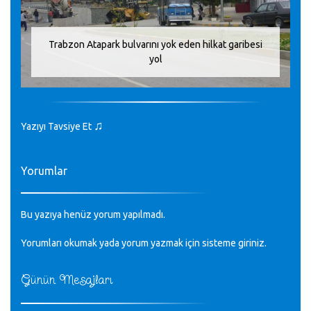
Trabzon Atapark bulvarını yok eden hilkat garibesi
yol
♫
Yazıyı Tavsiye Et
Yorumlar
Bu yazıya henüz yorum yapılmadı.
Yorumları okumak yada yorum yazmak için sisteme
giriniz
.
Günün Mesajları