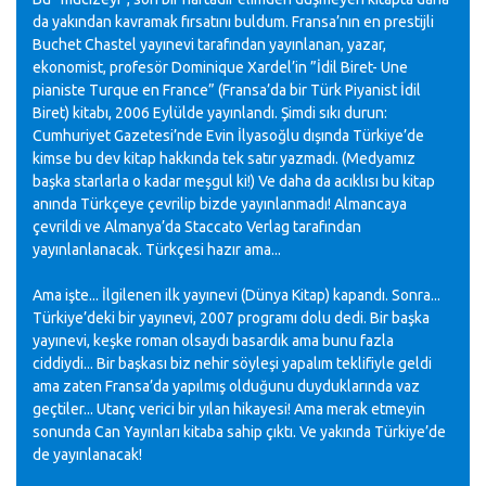
da yakından kavramak fırsatını buldum. Fransa’nın en prestijli
Buchet Chastel yayınevi tarafından yayınlanan, yazar,
ekonomist, profesör Dominique Xardel’in ”İdil Biret- Une
pianiste Turque en France” (Fransa’da bir Türk Piyanist İdil
Biret) kitabı, 2006 Eylülde yayınlandı. Şimdi sıkı durun:
Cumhuriyet Gazetesi’nde Evin İlyasoğlu dışında Türkiye’de
kimse bu dev kitap hakkında tek satır yazmadı. (Medyamız
başka starlarla o kadar meşgul ki!) Ve daha da acıklısı bu kitap
anında Türkçeye çevrilip bizde yayınlanmadı! Almancaya
çevrildi ve Almanya’da Staccato Verlag tarafından
yayınlanlanacak. Türkçesi hazır ama...
Ama işte... İlgilenen ilk yayınevi (Dünya Kitap) kapandı. Sonra...
Türkiye’deki bir yayınevi, 2007 programı dolu dedi. Bir başka
yayınevi, keşke roman olsaydı basardık ama bunu fazla
ciddiydi... Bir başkası biz nehir söyleşi yapalım teklifiyle geldi
ama zaten Fransa’da yapılmış olduğunu duyduklarında vaz
geçtiler... Utanç verici bir yılan hikayesi! Ama merak etmeyin
sonunda Can Yayınları kitaba sahip çıktı. Ve yakında Türkiye’de
de yayınlanacak!