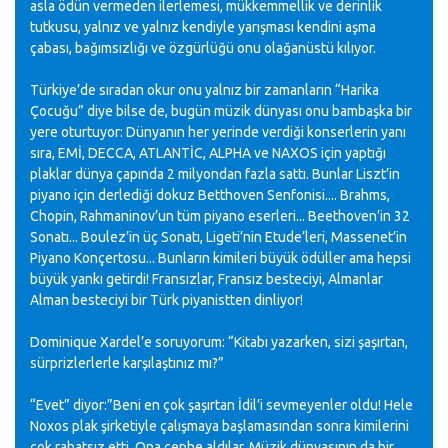
asla ödün vermeden ilerlemesi, mükkemmellik ve derinlik
tutkusu, yalnız ve yalnız kendiyle yarışması kendini aşma
çabası, bağımsızlığı ve özgürlüğü onu olağanüstü kılıyor.
Türkiye’de sıradan okur onu yalnız bir zamanların “Harika
Çocuğu” diye bilse de, bugün müzik dünyası onu bambaşka bir
yere oturtuyor: Dünyanın her yerinde verdiği konserlerin yanı
sıra, EMİ, DECCA, ATLANTİC, ALPHA ve NAXOS için yaptığı
plaklar dünya çapında 2 milyondan fazla sattı. Bunlar Liszt’in
piyano için derlediği dokuz Betthoven Senfonisi.... Brahms,
Chopin, Rahmaninov’un tüm piyano eserleri... Beethoven’in 32
Sonatı... Boulez’in üç Sonatı, Ligeti’nin Etude’leri, Massenet’in
Piyano Konçertosu... Bunların kimileri büyük ödüller ama hepsi
büyük yankı getirdi! Fransızlar, Fransız besteciyi, Almanlar
Alman besteciyi bir Türk piyanistten dinliyor!
Dominique Xardel’e soruyorum: “Kitabı yazarken, sizi şaşırtan,
sürprizlerlerle karşılaştınız mı?”
“Evet” diyor:”Beni en çok şaşırtan İdil’i sevmeyenler oldu! Hele
Noxos plak şirketiyle çalışmaya başlamasından sonra kimilerini
çok rahatsız etti. Ona cephe aldılar. Müzik dünyasının da bir