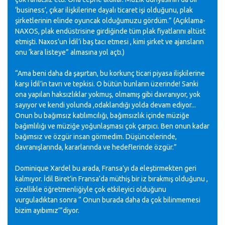
‘business’, çıkar ilişkilerine dayalı ticaret işi olduğunu, plak
şirketlerinin elinde oyuncak olduğumuzu gördüm.” (Açıklama-
NAXOS, plak endüstrisine girdiğinde tüm plak fiyatlarını altüst
etmişti. Naxos’un İdil’i baş tacı etmesi , kimi şirket ve ajansların
onu ‘kara listeye” almasına yol açtı.)
“Ama beni daha da şaşırtan, bu korkunç ticari piyasa ilişkilerine
karşı İdil’in tavrı ve tepkisi. O bütün bunların üzerinde! Sanki
ona yapılan haksızlıklar yokmuş, olmamış gibi davranıyor, yok
sayıyor ve kendi yolunda ,odaklandığı yolda devam ediyor...
Onun bu bağımsız katılımcılığı, bağımsızlık içinde müziğe
bağımlılığı ve müziğe yoğunlaşması çok çarpıcı. Ben onun kadar
bağımsız ve özgür insan görmedim. Düşüncelerinde,
davranışlarında, kararlarında ve hedeflerinde özgür.”
Dominique Xardel bu arada, Fransa’yı da eleştirmekten geri
kalmıyor. İdil Biret’in Fransa’da müthiş bir iz bırakmış olduğunu ,
özellikle öğretmenliğiyle çok etkileyici olduğunu
vurguladıktan sonra “ Onun burada daha da çok bilinmemesi
bizim ayıbımız’”diyor.