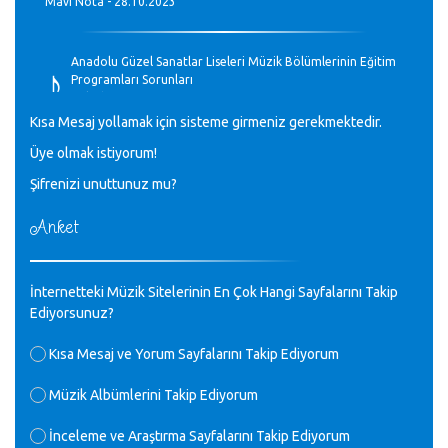
Mavi Nota - 28.10.2023
♪
Anadolu Güzel Sanatlar Liseleri Müzik Bölümlerinin Eğitim
Programları Sorunları
Gülşah Sargın Kaptaş - 28.10.2023
Kısa Mesaj yollamak için sisteme girmeniz gerekmektedir.
♪
Üye olmak istiyorum!
GEÇMİŞ OLSUN TÜRKİYE!
Mavi Nota - 07.02.2023
Şifrenizi unuttunuz mu?
Anket
♪
30 yıl sonra karşılaşmak çok güzel Kurtuluş, teveccüh
etmişsin çok teşekkür ederim. Nerelerdesin? Bilgi verirsen
sevinirim, selamlar, sevgiler.
M.Semih Baylan - 08.01.2023
İnternetteki Müzik Sitelerinin En Çok Hangi Sayfalarını Takip
Ediyorsunuz?
♪
Değerli Müfit hocama en içten sevgi saygılarımı iletin
Kısa Mesaj ve Yorum Sayfalarını Takip Ediyorum
lütfen .Üniversite yıllarımda özel radyo yayıncılığı
yaptım.1994 yılında derginin bu daldaki ödülüne layık
Müzik Albümlerini Takip Ediyorum
görülmüştüm evde yıllar sonra plaketi buldum hadi bir
internetten arayayım dediğimde ikinci büyük şoku yaşadım 1994
İnceleme ve Araştırma Sayfalarını Takip Ediyorum
de verdiği ödülü değerli hocam arşivinde fotoğraf larımız ile