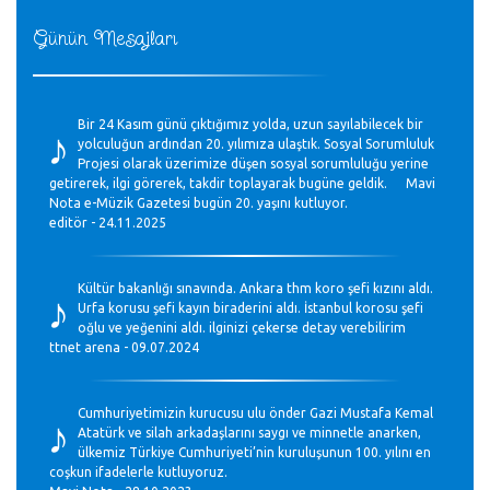
Günün Mesajları
♪
Bir 24 Kasım günü çıktığımız yolda, uzun sayılabilecek bir
yolculuğun ardından 20. yılımıza ulaştık. Sosyal Sorumluluk
Projesi olarak üzerimize düşen sosyal sorumluluğu yerine
getirerek, ilgi görerek, takdir toplayarak bugüne geldik. Mavi
Nota e-Müzik Gazetesi bugün 20. yaşını kutluyor.
editör - 24.11.2025
♪
Kültür bakanlığı sınavında. Ankara thm koro şefi kızını aldı.
Urfa korusu şefi kayın biraderini aldı. İstanbul korosu şefi
oğlu ve yeğenini aldı. ilginizi çekerse detay verebilirim
ttnet arena - 09.07.2024
♪
Cumhuriyetimizin kurucusu ulu önder Gazi Mustafa Kemal
Atatürk ve silah arkadaşlarını saygı ve minnetle anarken,
ülkemiz Türkiye Cumhuriyeti’nin kuruluşunun 100. yılını en
coşkun ifadelerle kutluyoruz.