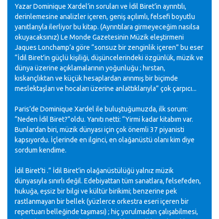
Yazar Dominique Xardel’in soruları ve İdil Biret’in ayrıntılı,
derinlemesine analizler içeren, geniş açılımlı, felsefi boyutlu
yanıtlarıyla ilerliyor bu kitap. (Ayrıntılara girmeyeceğim nasılsa
okuyacaksınız) Le Monde Gazetesinin Müzik eleştirmeni
Jaques Lonchamp’a göre “sonsuz bir zenginlik içeren” bu eser
“İdil Biret’in güçlü kişiliği, düşüncelerindeki özgünlük, müzik ve
dünya üzerine açıklamalarının yoğunluğu ; hırstan,
kıskançlıktan ve küçük hesaplardan arınmış bir biçimde
meslektaşları ve hocaları üzerine anlattıklarıyla” çok çarpıcı...
Paris’de Dominique Xardel ile buluştuğumuzda, ilk sorum:
“Neden İdil Biret?”oldu. Yanıtı netti: “Yirmi kadar kitabım var.
Bunlardan biri, müzik dünyası için çok önemli 37 piyanisti
kapsıyordu. İçlerinde en ilginci, en olağanüstü olanı kim diye
sordum kendime.
İdil Biret’ti .” İdil Biret’in olağanüstülüğü yalnız müzik
dünyasıyla sınırlı değil. Edebiyattan tüm sanatlara, felsefeden,
hukuğa, eşsiz bir bilgi ve kültür birikimi; benzerine pek
rastlanmayan bir bellek (yüzlerce orkestra eseri içeren bir
repertuarı belleğinde taşıması) ; hiç yorulmadan çalışabilmesi,