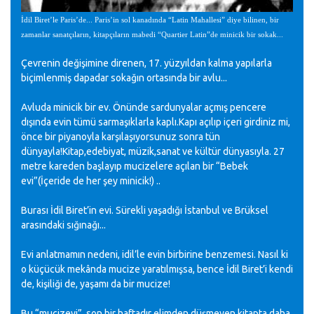
İdil Biret’le Paris’de... Paris’in sol kanadında “Latin Mahallesi” diye bilinen, bir
zamanlar sanatçıların, kitapçıların mabedi “Quartier Latin”de minicik bir sokak...
Çevrenin değişimine direnen, 17. yüzyıldan kalma yapılarla
biçimlenmiş dapadar sokağın ortasında bir avlu...
Avluda minicik bir ev. Önünde sardunyalar açmış pencere
dışında evin tümü sarmaşıklarla kaplı.Kapı açılıp içeri girdiniz mi,
önce bir piyanoyla karşılaşıyorsunuz sonra tün
dünyayla!Kitap,edebiyat, müzik,sanat ve kültür dünyasıyla. 27
metre kareden başlayıp mucizelere açılan bir “Bebek
evi”(İçeride de her şey minicik!) ..
Burası İdil Biret’in evi. Sürekli yaşadığı İstanbul ve Brüksel
arasındaki sığınağı...
Evi anlatmamın nedeni, idil’le evin birbirine benzemesi. Nasıl ki
o küçücük mekânda mucize yaratılmışsa, bence İdil Biret’i kendi
de, kişiliği de, yaşamı da bir mucize!
Bu “mucizeyi”, son bir haftadır elimden düşmeyen kitapta daha