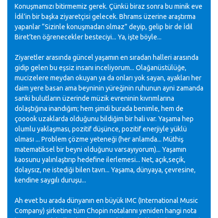
Konuşmamızı bitirmemiz gerek. Çünkü biraz sonra bu minik eve
İdil’in bir başka ziyaretçisi gelecek. Bhrams üzerine araştırma
yapanlar “Sizinle konuşmadan olmaz” deyip, gelip bir de İdil
Biret’ten öğrenecekler besteciyi... Ya, işte böyle...
Ziyaretler arasında güncel yaşamın en sıradan halleri arasında
gidip gelen bu eşsiz insanı inceliyorum... Olağanüstülüğe,
mucizelere meydan okuyan ya da onları yok sayan, ayakları her
daim yere basan ama beyninin yüreğinin ruhunun ayni zamanda
sanki bulutların üzerinde müzik evreninin kıvrımlarına
dolaştığına inandığım; hem şimdi burada benimle, hem de
çooook uzaklarda olduğunu bildiğim bir hali var. Yaşama hep
olumlu yaklaşması, pozitif düşünce, pozitif enerjiyle yüklü
olması ... Problem çözme yeteneği (her anlamda... Müthiş
matematiksel bir beyni olduğunu varsayıyorum)... Yaşamın
kaosunu yalınlaştırıp hedefine ilerlemesi... Net, açık,seçik,
dolaysız, ne istediği bilen tavrı... Yaşama, dünyaya, çevresine,
kendine saygılı duruşu...
Ah evet bu arada dünyanın en büyük IMC (International Music
Company) şirketine tüm Chopin notalarını yeniden hangi nota