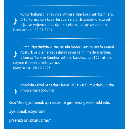
♪
Kültür bakanlığı sınavında. Ankara thm koro şefi kızını aldı.
Urfa korusu şefi kayın biraderini aldı. İstanbul korosu şefi
oğlu ve yeğenini aldı. ilginizi çekerse detay verebilirim
ttnet arena - 09.07.2024
♪
Cumhuriyetimizin kurucusu ulu önder Gazi Mustafa Kemal
Atatürk ve silah arkadaşlarını saygı ve minnetle anarken,
ülkemiz Türkiye Cumhuriyeti’nin kuruluşunun 100. yılını en
coşkun ifadelerle kutluyoruz.
Mavi Nota - 28.10.2023
♪
Anadolu Güzel Sanatlar Liseleri Müzik Bölümlerinin Eğitim
Programları Sorunları
Gülşah Sargın Kaptaş - 28.10.2023
Kısa Mesaj yollamak için sisteme girmeniz gerekmektedir.
♪
Üye olmak istiyorum!
GEÇMİŞ OLSUN TÜRKİYE!
Mavi Nota - 07.02.2023
Şifrenizi unuttunuz mu?