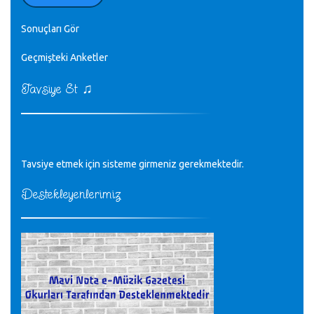
♪
zaten.
editör - 20.11.2022
Sonuçları Gör
♪
Geçmişteki Anketler
sayın müfit bey bilgilerinizi kontrol edi 6440 sayılı cso
kurulrş kanununda 4 b diye bir tanım yoktur
CÜNEYT BALKIZ - 15.11.2022
♫
Tavsiye Et
Tüm Mesajlar
Tavsiye etmek için sisteme girmeniz gerekmektedir.
Destekleyenlerimiz