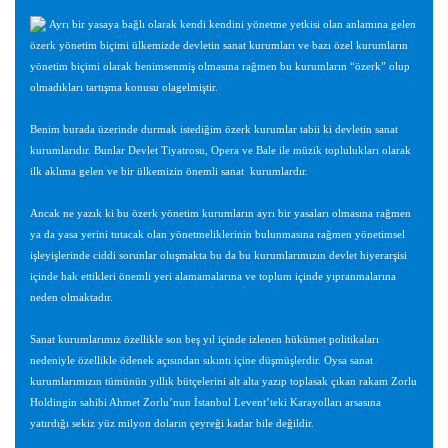
Ayrı bir yasaya bağlı olarak kendi kendini yönetme yetkisi olan anlamına gelen
özerk yönetim biçimi ülkemizde devletin sanat kurumları ve bazı özel kurumların
yönetim biçimi olarak benimsenmiş olmasına rağmen bu kurumların “özerk” olup
olmadıkları tartışma konusu olagelmiştir.
Benim burada üzerinde durmak istediğim özerk kurumlar tabii ki devletin sanat
kurumlarıdır. Bunlar Devlet Tiyatrosu, Opera ve Bale ile müzik toplulukları olarak
ilk aklıma gelen ve bir ülkemizin önemli sanat kurumlardır.
Ancak ne yazık ki bu özerk yönetim kurumların ayrı bir yasaları olmasına rağmen
ya da yasa yerini tutacak olan yönetmeliklerinin bulunmasına rağmen yönetimsel
işleyişlerinde ciddi sorunlar oluşmakta bu da bu kurumlarımızın devlet hiyerarşisi
içinde hak ettikleri önemli yeri alamamalarına ve toplum içinde yıpranmalarına
neden olmaktadır.
Sanat kurumlarımız özellikle son beş yıl içinde izlenen hükümet politikaları
nedeniyle özellikle ödenek açısından sıkıntı içine düşmüşlerdir. Oysa sanat
kurumlarımızın tümünün yıllık bütçelerini alt alta yazıp toplasak çıkan rakam Zorlu
Holdingin sahibi Ahmet Zorlu’nun İstanbul Levent’teki Karayolları arsasına
yatırdığı sekiz yüz milyon doların çeyreği kadar bile değildir.