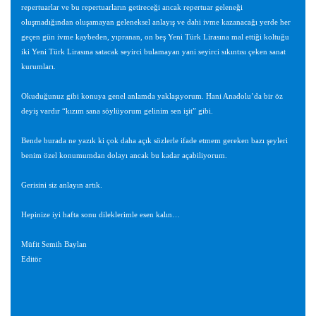
repertuarlar ve bu repertuarların getireceği ancak repertuar geleneği
oluşmadığından oluşamayan geleneksel anlayış ve dahi ivme kazanacağı yerde her
geçen gün ivme kaybeden, yıpranan, on beş Yeni Türk Lirasına mal ettiği koltuğu
iki Yeni Türk Lirasına satacak seyirci bulamayan yani seyirci sıkıntısı çeken sanat
kurumları.
Okuduğunuz gibi konuya genel anlamda yaklaşıyorum. Hani Anadolu’da bir öz
deyiş vardır “kızım sana söylüyorum gelinim sen işit” gibi.
Bende burada ne yazık ki çok daha açık sözlerle ifade etmem gereken bazı şeyleri
benim özel konumumdan dolayı ancak bu kadar açabiliyorum.
Gerisini siz anlayın artık.
Hepinize iyi hafta sonu dileklerimle esen kalın…
Müfit Semih Baylan
Editör