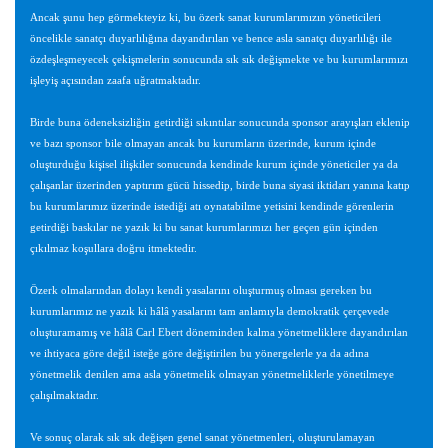
Ancak şunu hep görmekteyiz ki, bu özerk sanat kurumlarımızın yöneticileri
öncelikle sanatçı duyarlılığına dayandırılan ve bence asla sanatçı duyarlılığı ile
özdeşleşmeyecek çekişmelerin sonucunda sık sık değişmekte ve bu kurumlarımızı
işleyiş açısından zaafa uğratmaktadır.
Birde buna ödeneksizliğin getirdiği sıkıntılar sonucunda sponsor arayışları eklenip
ve bazı sponsor bile olmayan ancak bu kurumların üzerinde, kurum içinde
oluşturduğu kişisel ilişkiler sonucunda kendinde kurum içinde yöneticiler ya da
çalışanlar üzerinden yaptırım gücü hissedip, birde buna siyasi iktidarı yanına katıp
bu kurumlarımız üzerinde istediği atı oynatabilme yetisini kendinde görenlerin
getirdiği baskılar ne yazık ki bu sanat kurumlarımızı her geçen gün içinden
çıkılmaz koşullara doğru itmektedir.
Özerk olmalarından dolayı kendi yasalarını oluşturmuş olması gereken bu
kurumlarımız ne yazık ki hâlâ yasalarını tam anlamıyla demokratik çerçevede
oluşturamamış ve hâlâ Carl Ebert döneminden kalma yönetmeliklere dayandırılan
ve ihtiyaca göre değil isteğe göre değiştirilen bu yönergelerle ya da adına
yönetmelik denilen ama asla yönetmelik olmayan yönetmeliklerle yönetilmeye
çalışılmaktadır.
Ve sonuç olarak sık sık değişen genel sanat yönetmenleri, oluşturulamayan