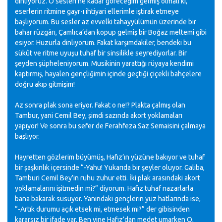
dinliyoruz. O sesleri ne kadar göreceğim gelmiş olmalı ki,
eserlerin ritmine gayr-ı ihtiyari ellerimle iştirak etmeye
başlıyorum. Bu sesler az evvelki tahayyülümün üzerinde bir
bahar rüzgârı, Çamlıca’dan kopup gelmiş bir Boğaz meltemi gibi
esiyor. Huzurla dinliyorum. Fakat karşımdakiler, bendeki bu
sükût ve ritme uyuşu tuhaf bir sinsilikle seyrediyorlar. Bir
şeyden şüpheleniyorum. Musikinin yarattığı rüyaya kendimi
kaptırmış, hayalen gençliğimin içinde geçtiği çiçekli bahçelere
doğru akıp gitmişim!
Az sonra plak sona eriyor. Fakat o ne!? Plakta çalmış olan
Tambur, yani Cemil Bey, şimdi sazında akort yoklamaları
yapıyor! Ve sonra bu sefer de Ferahfeza Saz Semaisini çalmaya
başlıyor.
Hayretten gözlerim büyümüş, Hafız’ın yüzüne bakıyor ve tuhaf
bir şaşkınlık içersinde “-Yahu! Yukarıda bir şeyler oluyor. Galiba,
Tamburi Cemil Bey’in ruhu zuhur etti. İki plak arasındaki akort
yoklamalarını işitmedin mi?” diyorum. Hafız tuhaf nazarlarla
bana bakarak susuyor. Yanındaki gençlerin yüz hatlarında ise,
“-Artık durumu açık etsek mi, etmesek mi?” der gibisinden
kararsız bir ifade var. Ben yine Hafız’dan medet umarken O,