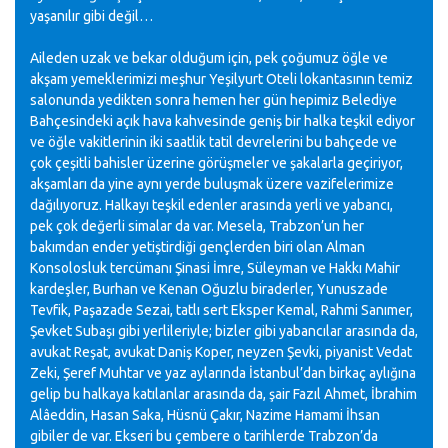
yaşanılır gibi değil…
Aileden uzak ve bekar olduğum için, pek çoğumuz öğle ve
akşam yemeklerimizi meşhur Yeşilyurt Oteli lokantasının temiz
salonunda yedikten sonra hemen her gün hepimiz Belediye
Bahçesindeki açık hava kahvesinde geniş bir halka teşkil ediyor
ve öğle vakitlerinin iki saatlik tatil devrelerini bu bahçede ve
çok çeşitli bahisler üzerine görüşmeler ve şakalarla geçiriyor,
akşamları da yine aynı yerde buluşmak üzere vazifelerimize
dağılıyoruz. Halkayı teşkil edenler arasında yerli ve yabancı,
pek çok değerli simalar da var. Mesela, Trabzon’un her
bakımdan ender yetiştirdiği gençlerden biri olan Alman
Konsolosluk tercümanı Şinasi İmre, Süleyman ve Hakkı Mahir
kardeşler, Burhan ve Kenan Oğuzlu biraderler, Yunuszade
Tevfik, Paşazade Sezai, tatlı sert Eksper Kemal, Rahmi Sanımer,
Şevket Subaşı gibi yerlileriyle; bizler gibi yabancılar arasında da,
avukat Reşat, avukat Daniş Koper, neyzen Şevki, piyanist Vedat
Zeki, Şeref Muhtar ve yaz aylarında İstanbul’dan birkaç aylığına
gelip bu halkaya katılanlar arasında da, şair Fazıl Ahmet, İbrahim
Alâeddin, Hasan Saka, Hüsnü Çakır, Nazime Hamami İhsan
gibiler de var. Ekseri bu çembere o tarihlerde Trabzon’da