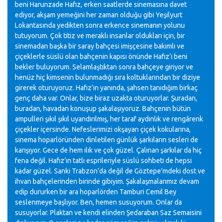
beni Harunzade Hafız, erken saatlerde sinemasına davet
ediyor, akşam yemeğini her zaman olduğu gibi Yeşilyurt
Lokantasında yedikten sonra erkence sinemanın yolunu
tutuyorum. Çok titiz ve meraklı insanlar oldukları için, bir
sinemadan başka bir saray bahçesi imişçesine bakımlı ve
çiçeklerle süslü olan bahçenin kapısı önünde Hafız’ı beni
bekler buluyorum. Selamlaştıktan sonra bahçeye giriyor ve
henüz hiç kimsenin bulunmadığı sıra koltuklarından bir diziye
girerek oturuyoruz. Hafız’ın yanında, şahsen tanıdığım birkaç
genç daha var. Onlar, bize biraz uzakta oturuyorlar. Şuradan,
buradan, havadan konuşup şakalaşıyoruz. Bahçenin bütün
ampulleri şıkıl şıkıl uyandırılmış, her taraf aydınlık ve rengârenk
çiçekler içersinde. Nefeslerimizi okşayan çiçek kokularına,
sinema hoparlöründen dinletilen günlük şarkıların sesleri de
karışıyor. Gece de hem ılık ve çok güzel. Çalınan şarkılar da hiç
fena değil. Hafız’ın tatlı esprileriyle süslü sohbeti de hepsi
kadar güzel. Sanki Trabzon’da değil de Göztepe’mdeki dost ve
ihvan bahçelerinden birinde gibiyim. Şakalaşmalarımız devam
edip dururken bir ara hoparlörden Tamburi Cemil Bey
seslenmeye başlıyor. Ben, hemen susuyorum. Onlar da
susuyorlar. Plaktan ve kendi elinden Şedaraban Saz Semaisini