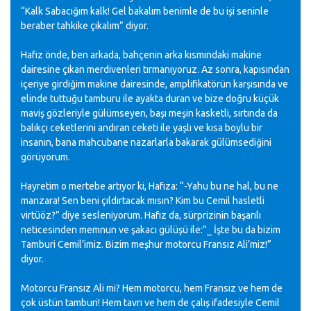
“Kalk Sabacığım kalk! Gel bakalım benimle de bu işi seninle
beraber tahkike çıkalım” diyor.
Hafız önde, ben arkada, bahçenin arka kısmındaki makine
dairesine çıkan merdivenleri tırmanıyoruz. Az sonra, kapısından
içeriye girdiğim makine dairesinde, amplifikatörün karşısında ve
elinde tuttuğu tamburu ile ayakta duran ve bize doğru küçük
maviş gözleriyle gülümseyen, başı meşin kasketli, sırtında da
balıkçı ceketlerini andıran ceketi ile yaşlı ve kısa boylu bir
insanın, bana mahcubane nazarlarla bakarak gülümsediğini
görüyorum.
Hayretim o mertebe artıyor ki, Hafıza: “-Yahu bu ne hal, bu ne
manzara! Sen beni çıldırtacak mısın? Kim bu Cemil hasletli
virtüöz?” diye sesleniyorum. Hafız da, sürprizinin başarılı
neticesinden memnun ve şakacı gülüşü ile:”_ İşte bu da bizim
Tamburi Cemil’imiz. Bizim meşhur motorcu Fransız Ali’miz!”
diyor.
Motorcu Fransız Ali mi? Hem motorcu, hem Fransız ve hem de
çok üstün tamburi! Hem tavrı ve hem de çalış ifadesiyle Cemil