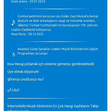
ttnet arena - 09.07.2024
♪
Cumhuriyetimizin kurucusu ulu önder Gazi Mustafa Kemal
Atatürk ve silah arkadaşlarını saygı ve minnetle anarken,
ülkemiz Türkiye Cumhuriyeti’nin kuruluşunun 100. yılını en
coşkun ifadelerle kutluyoruz.
Mavi Nota - 28.10.2023
♪
Anadolu Güzel Sanatlar Liseleri Müzik Bölümlerinin Eğitim
Programları Sorunları
Gülşah Sargın Kaptaş - 28.10.2023
Kısa Mesaj yollamak için sisteme girmeniz gerekmektedir.
♪
Üye olmak istiyorum!
GEÇMİŞ OLSUN TÜRKİYE!
Mavi Nota - 07.02.2023
Şifrenizi unuttunuz mu?
Anket
♪
30 yıl sonra karşılaşmak çok güzel Kurtuluş, teveccüh
etmişsin çok teşekkür ederim. Nerelerdesin? Bilgi verirsen
sevinirim, selamlar, sevgiler.
M.Semih Baylan - 08.01.2023
İnternetteki Müzik Sitelerinin En Çok Hangi Sayfalarını Takip