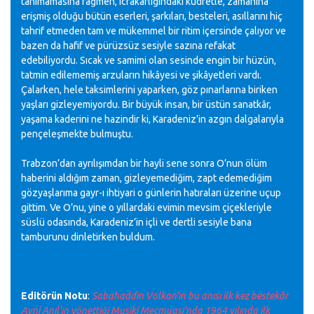
tanımamasına rağmen, icrakârlığındaki kudretle, zamanına
erişmiş olduğu bütün eserleri, şarkıları, besteleri, asıllarını hiç
tahrif etmeden tam ve mükemmel bir ritim içersinde çalıyor ve
bazen da hafif ve pürüzsüz sesiyle sazına refakat
edebiliyordu. Sıcak ve samimi olan sesinde engin bir hüzün,
tatmin edilememiş arzuların hikâyesi ve şikâyetleri vardı.
Çalarken, hele taksimlerini yaparken, göz pınarlarına biriken
yaşları gizleyemiyordu. Bir büyük insan, bir üstün sanatkâr,
yaşama kaderini ne hazindir ki, Karadeniz’in azgın dalgalarıyla
pençeleşmekte bulmuştu.
Trabzon’dan ayrılışımdan bir hayli sene sonra O’nun ölüm
haberini aldığım zaman, gizleyemediğim, zapt edemediğim
gözyaşlarıma gayr-ı ihtiyari o günlerin hatıraları üzerine uçup
gittim. Ve O’nu, yine o yıllardaki evimin mevsim çiçekleriyle
süslü odasında, Karadeniz’in içli ve dertli sesiyle bana
tamburunu dinletirken buldum.
Editörün Notu
:
Sabahaddin Volkan’ın bu anısı ilk kez bestekâr
Avni Anıl’ın yönettiği Musiki Mecmuası’nda 1964 yılında ilk