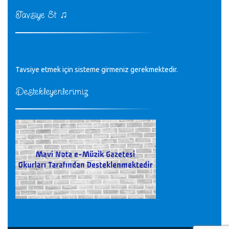
♪
kurulrş kanununda 4 b diye bir tanım yoktur
CÜNEYT BALKIZ - 15.11.2022
♫
Tavsiye Et
Tüm Mesajlar
Tavsiye etmek için sisteme girmeniz gerekmektedir.
Destekleyenlerimiz