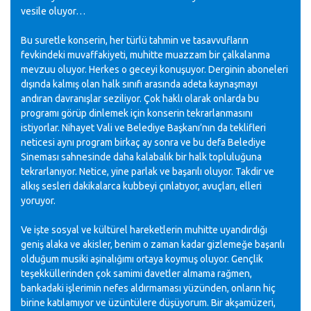
vesile oluyor…
Bu suretle konserin, her türlü tahmin ve tasavvufların
fevkindeki muvaffakiyeti, muhitte muazzam bir çalkalanma
mevzuu oluyor. Herkes o geceyi konuşuyor. Derginin aboneleri
dışında kalmış olan halk sınıfı arasında adeta kaynaşmayı
andıran davranışlar seziliyor. Çok haklı olarak onlarda bu
programı görüp dinlemek için konserin tekrarlanmasını
istiyorlar. Nihayet Vali ve Belediye Başkanı’nın da teklifleri
neticesi aynı program birkaç ay sonra ve bu defa Belediye
Sineması sahnesinde daha kalabalık bir halk topluluğuna
tekrarlanıyor. Netice, yine parlak ve başarılı oluyor. Takdir ve
alkış sesleri dakikalarca kubbeyi çınlatıyor, avuçları, elleri
yoruyor.
Ve işte sosyal ve kültürel hareketlerin muhitte uyandırdığı
geniş alaka ve akisler, benim o zaman kadar gizlemeğe başarılı
olduğum musiki aşinalığımı ortaya koymuş oluyor. Gençlik
teşekküllerinden çok samimi davetler almama rağmen,
bankadaki işlerimin nefes aldırmaması yüzünden, onların hiç
birine katılamıyor ve üzüntülere düşüyorum. Bir akşamüzeri,