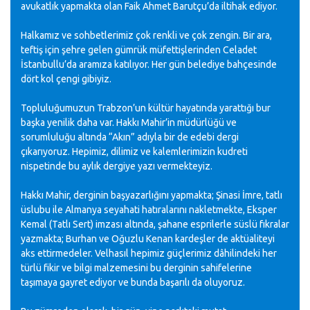
avukatlık yapmakta olan Faik Ahmet Barutçu’da iltihak ediyor.
Halkamız ve sohbetlerimiz çok renkli ve çok zengin. Bir ara,
teftiş için şehre gelen gümrük müfettişlerinden Celadet
İstanbullu’da aramıza katılıyor. Her gün belediye bahçesinde
dört kol çengi gibiyiz.
Topluluğumuzun Trabzon’un kültür hayatında yarattığı bur
başka yenilik daha var. Hakkı Mahir’in müdürlüğü ve
sorumluluğu altında “Akın” adıyla bir de edebi dergi
çıkarıyoruz. Hepimiz, dilimiz ve kalemlerimizin kudreti
nispetinde bu aylık dergiye yazı vermekteyiz.
Hakkı Mahir, derginin başyazarlığını yapmakta; Şinasi İmre, tatlı
üslubu ile Almanya seyahati hatıralarını nakletmekte, Eksper
Kemal (Tatlı Sert) imzası altında, şahane esprilerle süslü fıkralar
yazmakta; Burhan ve Oğuzlu Kenan kardeşler de aktüaliteyi
aks ettirmedeler. Velhasıl hepimiz güçlerimiz dâhilindeki her
türlü fikir ve bilgi malzemesini bu derginin sahifelerine
taşımaya gayret ediyor ve bunda başarılı da oluyoruz.