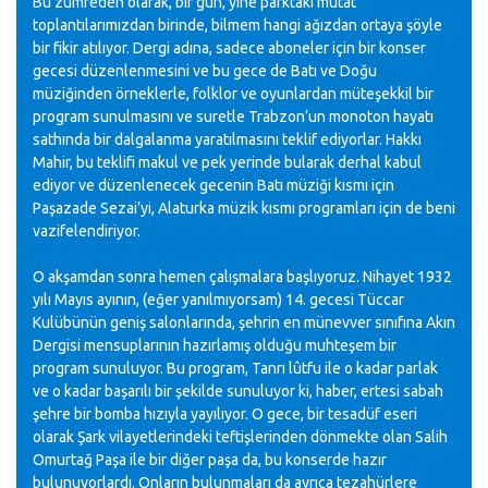
Bu zümreden olarak, bir gün, yine parktaki mutat
toplantılarımızdan birinde, bilmem hangi ağızdan ortaya şöyle
bir fikir atılıyor. Dergi adına, sadece aboneler için bir konser
gecesi düzenlenmesini ve bu gece de Batı ve Doğu
müziğinden örneklerle, folklor ve oyunlardan müteşekkil bir
program sunulmasını ve suretle Trabzon’un monoton hayatı
sathında bir dalgalanma yaratılmasını teklif ediyorlar. Hakkı
Mahir, bu teklifi makul ve pek yerinde bularak derhal kabul
ediyor ve düzenlenecek gecenin Batı müziği kısmı için
Paşazade Sezai’yi, Alaturka müzik kısmı programları için de beni
vazifelendiriyor.
O akşamdan sonra hemen çalışmalara başlıyoruz. Nihayet 1932
yılı Mayıs ayının, (eğer yanılmıyorsam) 14. gecesi Tüccar
Kulübünün geniş salonlarında, şehrin en münevver sınıfına Akın
Dergisi mensuplarının hazırlamış olduğu muhteşem bir
program sunuluyor. Bu program, Tanrı lûtfu ile o kadar parlak
ve o kadar başarılı bir şekilde sunuluyor ki, haber, ertesi sabah
şehre bir bomba hızıyla yayılıyor. O gece, bir tesadüf eseri
olarak Şark vilayetlerindeki teftişlerinden dönmekte olan Salih
Omurtağ Paşa ile bir diğer paşa da, bu konserde hazır
bulunuyorlardı. Onların bulunmaları da ayrıca tezahürlere