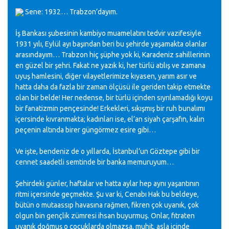
Sene: 1932… Trabzon’dayım.
İş Bankası şubesinin kambiyo muamelatını tedvir vazifesiyle
1931 yılı, Eylül ayı başından beri bu şehirde yaşamakta olanlar
arasındayım… Trabzon hiç şüphe yok ki, Karadeniz sahillerinin
en güzel bir şehri. Fakat ne yazık ki, her türlü atılış ve zamana
uyuş hamlesini, diğer vilayetlerimize kıyasen, yarım asır ve
hatta daha da fazla bir zaman ölçüsü ile geriden takip etmekte
olan bir belde! Her nedense, bir türlü içinden sıyrılamadığı koyu
bir fanatizmin pençesinde! Erkekleri, sıkışmış bir ruh bunalımı
içersinde kıvranmakta; kadınları ise, el’an siyah çarşafın, kalın
peçenin altında birer güngörmez esire gibi…
Ve işte, bendeniz de o yıllarda, İstanbul’un Göztepe gibi bir
cennet saadetli semtinde bir banka memuruyum…
Şehirdeki günler, haftalar ve hatta aylar hep aynı yaşantının
ritmi içersinde geçmekte. Şu var ki, Cenabı Hak bu beldeye,
bütün o mutaassıp havasına rağmen, fikren çok uyanık, çok
olgun bin gençlik zümresi ihsan buyurmuş. Onlar, fıtraten
uyanık doğmuş o çocuklarda olmazsa, muhit, asla içinde