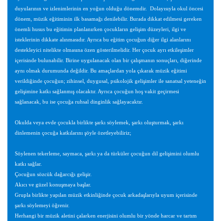
duyularının ve izlenimlerinin en yoğun olduğu dönemdir.
Dolayısıyla okul öncesi
dönem, müzik eğitiminin ilk basamağı denilebilir. Burada dikkat edilmesi gereken
önemli husus bu eğitimin planlanırken çocukların gelişim düzeyleri, ilgi ve
isteklerinin dikkate alınmasıdır. Ayrıca bu eğitim çocuğun diğer ilgi alanlarını
destekleyici nitelikte olmasına özen gösterilmelidir. Her çocuk ayrı etkileşimler
içerisinde bulunabilir. Birine uygulanacak olan bir çalışmanın sonuçları, diğerinde
aynı olmak durumunda değildir. Bu amaçlardan yola çıkarak müzik eğitimi
verildiğinde çocuğun; zihinsel, duygusal, psikolojik gelişimler ile sanatsal yeteneğin
gelişimine katkı sağlanmış olacaktır. Ayrıca çocuğun hoş vakit geçirmesi
sağlanacak, bu ise çocuğa ruhsal dinginlik sağlayacaktır.
Okulda veya evde çocukla birlikte şarkı söylemek, şarkı oluşturmak, şarkı
dinlemenin çocuğa katkılarını şöyle özetleyebiliriz;
Söylenen tekerleme, saymaca, şarkı ya da türküler çocuğun dil gelişimini olumlu
katkı sağlar.
Çocuğun sözcük dağarcığı gelişir.
Akıcı ve güzel konuşmaya başlar.
Grupla birlikte yapılan müzik etkinliğinde çocuk arkadaşlarıyla uyum içerisinde
şarkı söylemeyi öğrenir.
Herhangi bir müzik aletini çalarken enerjisini olumlu bir yönde harcar ve tartım