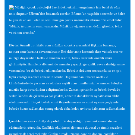
Müziğin çocuk psikolojisi üzerindeki etkisini vurgulamak için belki de söze
ünlü düşünür Eflatun’dan başlamak gerekir. Eflatun’un yaşadığı dönemde ve halen
bugün de anlamlı olan şu sözü müziğin çocuk üzerindeki etkisini özetlemektedir:
"Müzik, terbiyenin esaslı vasıtasıdır. Müzik bir eğlence aracı değil, güzellik, iyilik
ve eğitim aracıdır."
Böylesi önemli bir faktör olan müziğin çocukla arasındaki ilişkinin başlangıç
noktası anne karnına dayanmaktadır. Bebekler anne karnında iken yüksek sese ve
müziğe duyarlıdır. Özellikle annenin sesinin, bebek üzerinde önemli etkisi
görülmüştür. Hamilelik döneminde annenin yaşadığı gerginlik veya rahatlığı sesine
yansımakta, bu da bebeği etkilemektedir. Bebeğin doğumu sonrasında ise en çok
tepki verdiği ses önce annesinin sesidir. Doğumundan itibaren özellikle
kültürümüzde de yer alan ve oldukça çeşitli olan ninnilerimiz ile anneler bebeğin
müziğe karşı duyarlılığını geliştirmektedir. Zaman içerisinde ise bebek duyduğu
sesleri kendisi de çıkarmaya çalışmakta, annenin dudaklarını oynatmasını taklit
edebilmektedir. Birçok bebek ninni ile şartlanmakta ve ninni uykuya geçişinde
bebeğe huzur sağlamakta sonuç olarak daha kolay uykuya dalmasını sağlamaktadır.
Çocuklar her yaşta müziğe duyarlıdır. Bu duyarlılığın işlenmesi anne-baba ve
eğitimcilerin görevidir. Özellikle okulöncesi dönemde duyusal ve ritmik sezgileri
uyandırmak gerekmektedir. Çünkü birçok uzmana göre bu dönem, çocukların