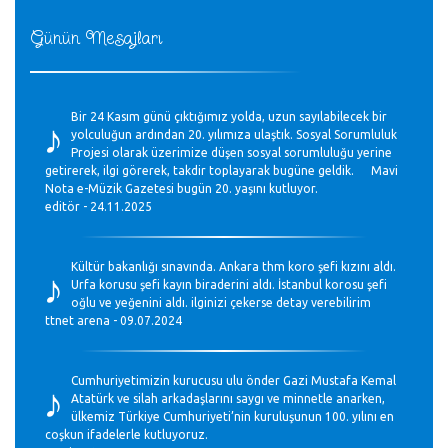
Günün Mesajları
♪
Bir 24 Kasım günü çıktığımız yolda, uzun sayılabilecek bir
yolculuğun ardından 20. yılımıza ulaştık. Sosyal Sorumluluk
Projesi olarak üzerimize düşen sosyal sorumluluğu yerine
getirerek, ilgi görerek, takdir toplayarak bugüne geldik. Mavi
Nota e-Müzik Gazetesi bugün 20. yaşını kutluyor.
editör - 24.11.2025
♪
Kültür bakanlığı sınavında. Ankara thm koro şefi kızını aldı.
Urfa korusu şefi kayın biraderini aldı. İstanbul korosu şefi
oğlu ve yeğenini aldı. ilginizi çekerse detay verebilirim
ttnet arena - 09.07.2024
♪
Cumhuriyetimizin kurucusu ulu önder Gazi Mustafa Kemal
Atatürk ve silah arkadaşlarını saygı ve minnetle anarken,
ülkemiz Türkiye Cumhuriyeti’nin kuruluşunun 100. yılını en
coşkun ifadelerle kutluyoruz.