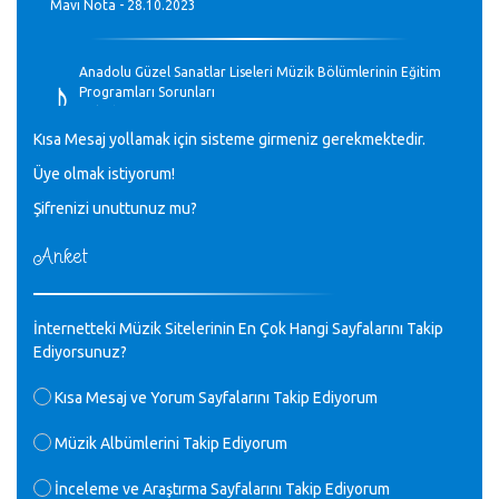
Mavi Nota - 28.10.2023
♪
Anadolu Güzel Sanatlar Liseleri Müzik Bölümlerinin Eğitim
Programları Sorunları
Gülşah Sargın Kaptaş - 28.10.2023
Kısa Mesaj yollamak için sisteme girmeniz gerekmektedir.
♪
Üye olmak istiyorum!
GEÇMİŞ OLSUN TÜRKİYE!
Mavi Nota - 07.02.2023
Şifrenizi unuttunuz mu?
Anket
♪
30 yıl sonra karşılaşmak çok güzel Kurtuluş, teveccüh
etmişsin çok teşekkür ederim. Nerelerdesin? Bilgi verirsen
sevinirim, selamlar, sevgiler.
M.Semih Baylan - 08.01.2023
İnternetteki Müzik Sitelerinin En Çok Hangi Sayfalarını Takip
Ediyorsunuz?
♪
Değerli Müfit hocama en içten sevgi saygılarımı iletin
Kısa Mesaj ve Yorum Sayfalarını Takip Ediyorum
lütfen .Üniversite yıllarımda özel radyo yayıncılığı
yaptım.1994 yılında derginin bu daldaki ödülüne layık
Müzik Albümlerini Takip Ediyorum
görülmüştüm evde yıllar sonra plaketi buldum hadi bir
internetten arayayım dediğimde ikinci büyük şoku yaşadım 1994
İnceleme ve Araştırma Sayfalarını Takip Ediyorum
de verdiği ödülü değerli hocam arşivinde fotoğraf larımız ile