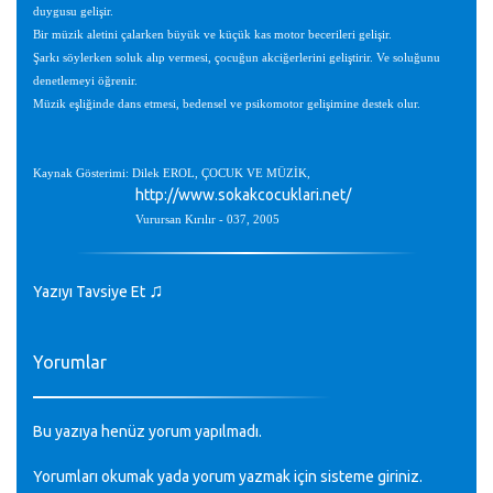
duygusu gelişir.
Bir müzik aletini çalarken büyük ve küçük kas motor becerileri gelişir.
Şarkı söylerken soluk alıp vermesi, çocuğun akciğerlerini geliştirir. Ve soluğunu
denetlemeyi öğrenir.
Müzik eşliğinde dans etmesi, bedensel ve psikomotor gelişimine destek olur.
Kaynak Gösterimi: Dilek EROL, ÇOCUK VE MÜZİK,
http://www.sokakcocuklari.net/
Vurursan Kırılır - 037, 2005
♫
Yazıyı Tavsiye Et
Yorumlar
Bu yazıya henüz yorum yapılmadı.
Yorumları okumak yada yorum yazmak için sisteme
giriniz
.