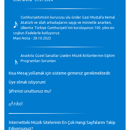
♪
Cumhuriyetimizin kurucusu ulu önder Gazi Mustafa Kemal
Atatürk ve silah arkadaşlarını saygı ve minnetle anarken,
ülkemiz Türkiye Cumhuriyeti’nin kuruluşunun 100. yılını en
coşkun ifadelerle kutluyoruz.
Mavi Nota - 28.10.2023
♪
Anadolu Güzel Sanatlar Liseleri Müzik Bölümlerinin Eğitim
Programları Sorunları
Gülşah Sargın Kaptaş - 28.10.2023
Kısa Mesaj yollamak için sisteme girmeniz gerekmektedir.
♪
Üye olmak istiyorum!
GEÇMİŞ OLSUN TÜRKİYE!
Mavi Nota - 07.02.2023
Şifrenizi unuttunuz mu?
Anket
♪
30 yıl sonra karşılaşmak çok güzel Kurtuluş, teveccüh
etmişsin çok teşekkür ederim. Nerelerdesin? Bilgi verirsen
sevinirim, selamlar, sevgiler.
M.Semih Baylan - 08.01.2023
İnternetteki Müzik Sitelerinin En Çok Hangi Sayfalarını Takip
Ediyorsunuz?