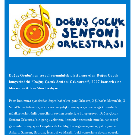
Doğuş Grubu’nun sosyal sorumluluk platformu olan Doğuş Çocuk
bünyesindeki “Doğuş Çocuk Senfoni Orkestrası”, 2007 konserlerine
Mersin ve Adana’dan başlıyor.
Posta kutumuza ajanslardan düşen haberlere göre Orkestra, 2 Şubat’ta Mersin’de, 3
Şubat’ta ise Adana’da, çocuklara ve yetişkinlere ayrı ayrı vereceği konserlerle
müzikseverleri ünlü bestecilerin sevilen eserleriyle buluşturuyor. Doğuş Çocuk
Senfoni Orkestrası’nın genç üyelerinin, konserler öncesinde müzikal ve sosyal
gelişimlerini sağlayan kamplara da katıldığı bu organizasyonlar, yıl boyunca,
Ankara, Samsun, Bodrum, İstanbul ve Mardin’deki konserlerle devam edecek.