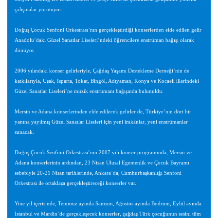
çalışmalar yürütüyor.
Doğuş Çocuk Senfoni Orkestrası’nın gerçekleştirdiği konserlerden elde edilen gelir
Anadolu’daki Güzel Sanatlar Liseleri’ndeki öğrencilere enstrüman bağışı olarak
dönüyor.
2006 yılındaki konser gelirleriyle, Çağdaş Yaşamı Destekleme Derneği’nin de
katkılarıyla, Uşak, Isparta, Tokat, Bingöl, Adıyaman, Konya ve Kocaeli illerindeki
Güzel Sanatlar Liseleri’ne müzik enstrümanı bağışında bulunuldu.
Mersin ve Adana konserlerinden elde edilecek gelirler de, Türkiye’nin dört bir
yanına yayılmış Güzel Sanatlar Liseleri için yeni imkânlar, yeni enstrümanlar
sunacak.
Doğuş Çocuk Senfoni Orkestrası’nın 2007 yılı konser programında, Mersin ve
Adana konserlerinin ardından, 23 Nisan Ulusal Egemenlik ve Çocuk Bayramı
sebebiyle 20-21 Nisan tarihlerinde, Ankara’da, Cumhurbaşkanlığı Senfoni
Orkestrası ile ortaklaşa gerçekleştireceği konserler var.
Yine yıl içerisinde, Temmuz ayında Samsun, Ağustos ayında Bodrum, Eylül ayında
İstanbul ve Mardin’de gerçekleşecek konserler, çağdaş Türk çocuğunun sesini tüm