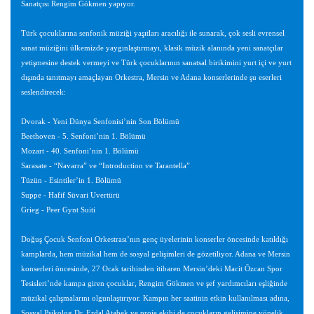
Sanatçısı Rengim Gökmen yapıyor.
Türk çocuklarına senfonik müziği yaşıtları aracılığı ile sunarak, çok sesli evrensel
sanat müziğini ülkemizde yaygınlaştırmayı, klasik müzik alanında yeni sanatçılar
yetişmesine destek vermeyi ve Türk çocuklarının sanatsal birikimini yurt içi ve yurt
dışında tanıtmayı amaçlayan Orkestra, Mersin ve Adana konserlerinde şu eserleri
seslendirecek:
Dvorak - Yeni Dünya Senfonisi’nin Son Bölümü
Beethoven - 5. Senfoni’nin 1. Bölümü
Mozart - 40. Senfoni’nin 1. Bölümü
Sarasate - “Navarra” ve “Introduction ve Tarantella”
Tüzün - Esintiler’in 1. Bölümü
Suppe - Hafif Süvari Uvertürü
Grieg - Peer Gynt Suiti
Doğuş Çocuk Senfoni Orkestrası’nın genç üyelerinin konserler öncesinde katıldığı
kamplarda, hem müzikal hem de sosyal gelişimleri de gözetiliyor. Adana ve Mersin
konserleri öncesinde, 27 Ocak tarihinden itibaren Mersin’deki Macit Özcan Spor
Tesisleri’nde kampa giren çocuklar, Rengim Gökmen ve şef yardımcıları eşliğinde
müzikal çalışmalarını olgunlaştırıyor. Kampın her saatinin etkin kullanılması adına,
Sosyal Psikolog Dr. Erdal Atabek ve proje ekibi de çocukların gelişimine yönelik