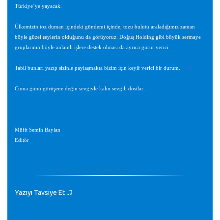
Türkiye’ye yayacak.
Ülkemizin toz duman içindeki gündemi içinde, tozu bulutu araladığımız zaman
böyle güzel şeylerin olduğunu da görüyoruz. Doğuş Holding gibi büyük sermaye
gruplarının böyle anlamlı işlere destek olması da ayrıca gurur verici.
Tabii bunları yazıp sizinle paylaşmakta bizim için keyif verici bir durum.
Cuma günü görüşene değin sevgiyle kalın sevgili dostlar…
Müfit Semih Baylan
Editör
♫
Yazıyı Tavsiye Et