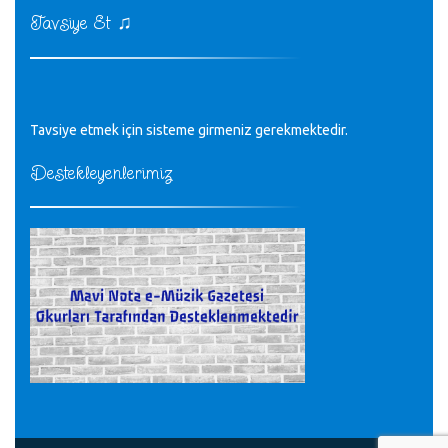
CÜNEYT BALKIZ - 15.11.2022
♫
Tavsiye Et
Tüm Mesajlar
Tavsiye etmek için sisteme girmeniz gerekmektedir.
Destekleyenlerimiz