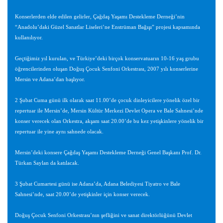
Konserlerden elde edilen gelirler, Çağdaş Yaşamı Destekleme Derneği’nin
“Anadolu’daki Güzel Sanatlar Liseleri’ne Enstrüman Bağışı” projesi kapsamında
kullanılıyor.
Geçtiğimiz yıl kurulan, ve Türkiye’deki birçok konservatuarın 10-16 yaş grubu
öğrencilerinden oluşan Doğuş Çocuk Senfoni Orkestrası, 2007 yılı konserlerine
Mersin ve Adana’dan başlıyor.
2 Şubat Cuma günü ilk olarak saat 11.00’de çocuk dinleyicilere yönelik özel bir
repertuar ile Mersin’de, Mersin Kültür Merkezi Devlet Opera ve Bale Sahnesi’nde
konser verecek olan Orkestra, akşam saat 20.00’de bu kez yetişkinlere yönelik bir
repertuar ile yine aynı sahnede olacak.
Mersin’deki konsere Çağdaş Yaşamı Destekleme Derneği Genel Başkanı Prof. Dr.
Türkan Saylan da katılacak.
3 Şubat Cumartesi günü ise Adana’da, Adana Belediyesi Tiyatro ve Bale
Sahnesi’nde, saat 20.00’de yetişkinler için konser verecek.
Doğuş Çocuk Senfoni Orkestrası’nın şefliğini ve sanat direktörlüğünü Devlet