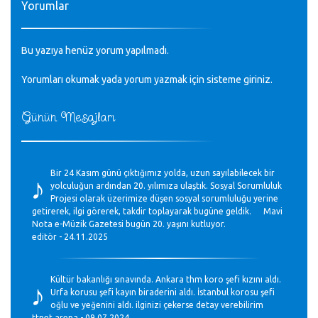
Yorumlar
Bu yazıya henüz yorum yapılmadı.
Yorumları okumak yada yorum yazmak için sisteme
giriniz
.
Günün Mesajları
♪
Bir 24 Kasım günü çıktığımız yolda, uzun sayılabilecek bir
yolculuğun ardından 20. yılımıza ulaştık. Sosyal Sorumluluk
Projesi olarak üzerimize düşen sosyal sorumluluğu yerine
getirerek, ilgi görerek, takdir toplayarak bugüne geldik. Mavi
Nota e-Müzik Gazetesi bugün 20. yaşını kutluyor.
editör - 24.11.2025
♪
Kültür bakanlığı sınavında. Ankara thm koro şefi kızını aldı.
Urfa korusu şefi kayın biraderini aldı. İstanbul korosu şefi
oğlu ve yeğenini aldı. ilginizi çekerse detay verebilirim
ttnet arena - 09.07.2024