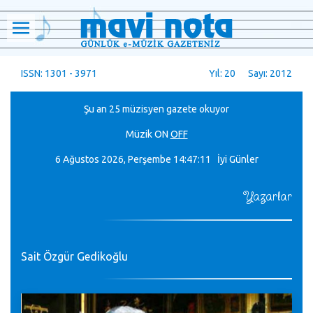
ISSN: 1301 - 3971
Yıl: 20 Sayı: 2012
Şu an 25 müzisyen gazete okuyor
Müzik
ON
OFF
6 Ağustos 2026, Perşembe
14:47:12 İyi Günler
Yazarlar
Sait Özgür Gedikoğlu