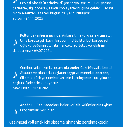
Projesi olarak üzerimize düşen sosyal sorumluluğu yerine
getirerek, ilgi görerek, takdir toplayarak bugüne geldik. Mavi
Nota e-Müzik Gazetesi bugün 20. yaşını kutluyor.
editör - 24.11.2025
♪
Kültür bakanlığı sınavında. Ankara thm koro şefi kızını aldı.
Urfa korusu şefi kayın biraderini aldı. İstanbul korosu şefi
oğlu ve yeğenini aldı. ilginizi çekerse detay verebilirim
ttnet arena - 09.07.2024
♪
Cumhuriyetimizin kurucusu ulu önder Gazi Mustafa Kemal
Atatürk ve silah arkadaşlarını saygı ve minnetle anarken,
ülkemiz Türkiye Cumhuriyeti’nin kuruluşunun 100. yılını en
coşkun ifadelerle kutluyoruz.
Mavi Nota - 28.10.2023
♪
Anadolu Güzel Sanatlar Liseleri Müzik Bölümlerinin Eğitim
Programları Sorunları
Gülşah Sargın Kaptaş - 28.10.2023
Kısa Mesaj yollamak için sisteme girmeniz gerekmektedir.