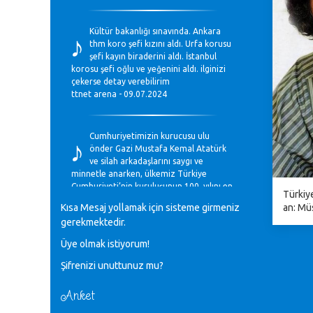
♪
Kültür bakanlığı sınavında. Ankara
thm koro şefi kızını aldı. Urfa korusu
şefi kayın biraderini aldı. İstanbul
korosu şefi oğlu ve yeğenini aldı. ilginizi
çekerse detay verebilirim
ttnet arena - 09.07.2024
♪
Cumhuriyetimizin kurucusu ulu
önder Gazi Mustafa Kemal Atatürk
ve silah arkadaşlarını saygı ve
minnetle anarken, ülkemiz Türkiye
Cumhuriyeti’nin kuruluşunun 100. yılını en
Türkiy
coşkun ifadelerle kutluyoruz.
an: Mü
Kısa Mesaj yollamak için sisteme girmeniz
Mavi Nota - 28.10.2023
gerekmektedir.
Üye olmak istiyorum!
♪
Anadolu Güzel Sanatlar Liseleri
Şifrenizi unuttunuz mu?
Müzik Bölümlerinin Eğitim
Programları Sorunları
Gülşah Sargın Kaptaş - 28.10.2023
Anket