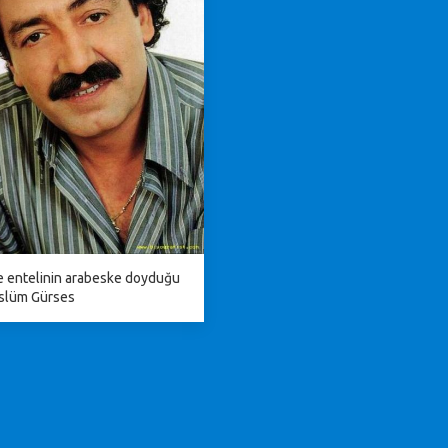
e entelinin arabeske doyduğu
slüm Gürses