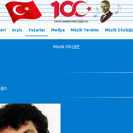
eri
Arşiv
Yazarlar
Medya
Müzik Yardımı
Müzik Sözlüğ
Müzik
ON
OFF
ağcı