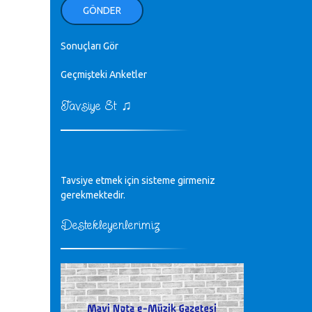
ellerinden benim için öpün.
GÖNDER
Kurtuluş Çelebi - 07.01.2023
Sonuçları Gör
♪
18. yılımız kutlu olsun
Mavi Nota - 24.11.2022
Geçmişteki Anketler
♫
Tavsiye Et
♪
Biliyorum Cüneyt bey, yazımda da
böyle bir şey demedim zaten.
editör - 20.11.2022
♪
Tavsiye etmek için sisteme girmeniz
sayın müfit bey bilgilerinizi kontrol
edi 6440 sayılı cso kurulrş kanununda
gerekmektedir.
4 b diye bir tanım yoktur
CÜNEYT BALKIZ - 15.11.2022
Destekleyenlerimiz
Tüm Mesajlar