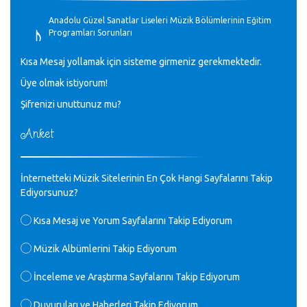
♪
Anadolu Güzel Sanatlar Liseleri Müzik Bölümlerinin Eğitim
Programları Sorunları
Gülşah Sargın Kaptaş - 28.10.2023
Kısa Mesaj yollamak için sisteme girmeniz gerekmektedir.
♪
Üye olmak istiyorum!
GEÇMİŞ OLSUN TÜRKİYE!
Mavi Nota - 07.02.2023
Şifrenizi unuttunuz mu?
Anket
♪
30 yıl sonra karşılaşmak çok güzel Kurtuluş, teveccüh
etmişsin çok teşekkür ederim. Nerelerdesin? Bilgi verirsen
sevinirim, selamlar, sevgiler.
M.Semih Baylan - 08.01.2023
İnternetteki Müzik Sitelerinin En Çok Hangi Sayfalarını Takip
Ediyorsunuz?
♪
Değerli Müfit hocama en içten sevgi saygılarımı iletin
Kısa Mesaj ve Yorum Sayfalarını Takip Ediyorum
lütfen .Üniversite yıllarımda özel radyo yayıncılığı
yaptım.1994 yılında derginin bu daldaki ödülüne layık
Müzik Albümlerini Takip Ediyorum
görülmüştüm evde yıllar sonra plaketi buldum hadi bir
internetten arayayım dediğimde ikinci büyük şoku yaşadım 1994
İnceleme ve Araştırma Sayfalarını Takip Ediyorum
de verdiği ödülü değerli hocam arşivinde fotoğraf larımız ile
yayınlamaya devam ediyor.ne büyük bir emek emeği geçen
herkese en derin saygılarımı sunarım.Ne olur hocamın
Duyuruları ve Haberleri Takip Ediyorum