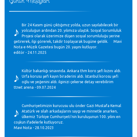
Günün Mesajları
♪
Bir 24 Kasım günü çıktığımız yolda, uzun sayılabilecek bir
yolculuğun ardından 20. yılımıza ulaştık. Sosyal Sorumluluk
Projesi olarak üzerimize düşen sosyal sorumluluğu yerine
getirerek, ilgi görerek, takdir toplayarak bugüne geldik. Mavi
Nota e-Müzik Gazetesi bugün 20. yaşını kutluyor.
editör - 24.11.2025
♪
Kültür bakanlığı sınavında. Ankara thm koro şefi kızını aldı.
Urfa korusu şefi kayın biraderini aldı. İstanbul korosu şefi
oğlu ve yeğenini aldı. ilginizi çekerse detay verebilirim
ttnet arena - 09.07.2024
♪
Cumhuriyetimizin kurucusu ulu önder Gazi Mustafa Kemal
Atatürk ve silah arkadaşlarını saygı ve minnetle anarken,
ülkemiz Türkiye Cumhuriyeti’nin kuruluşunun 100. yılını en
coşkun ifadelerle kutluyoruz.
Mavi Nota - 28.10.2023