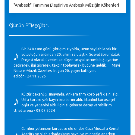
"Arabesk" Tanımına Eleştiri ve Arabesk Müziğin Kökenleri
Günün Mesajları
♪
Bir 24 Kasım günü çıktığımız yolda, uzun sayılabilecek bir
yolculuğun ardından 20. yılımıza ulaştık. Sosyal Sorumluluk
Projesi olarak üzerimize düşen sosyal sorumluluğu yerine
getirerek, ilgi görerek, takdir toplayarak bugüne geldik. Mavi
Nota e-Müzik Gazetesi bugün 20. yaşını kutluyor.
editör - 24.11.2025
♪
Kültür bakanlığı sınavında. Ankara thm koro şefi kızını aldı.
Urfa korusu şefi kayın biraderini aldı. İstanbul korosu şefi
oğlu ve yeğenini aldı. ilginizi çekerse detay verebilirim
ttnet arena - 09.07.2024
♪
Cumhuriyetimizin kurucusu ulu önder Gazi Mustafa Kemal
Atatürk ve silah arkadaşlarını saygı ve minnetle anarken,