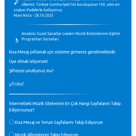
ülkemiz Türkiye Cumhuriyeti’nin kuruluşunun 100. yılını en
coşkun ifadelerle kutluyoruz.
Mavi Nota - 28.10.2023
♪
Anadolu Güzel Sanatlar Liseleri Müzik Bölümlerinin Eğitim
Programları Sorunları
Gülşah Sargın Kaptaş - 28.10.2023
Kısa Mesaj yollamak için sisteme girmeniz gerekmektedir.
♪
Üye olmak istiyorum!
GEÇMİŞ OLSUN TÜRKİYE!
Mavi Nota - 07.02.2023
Şifrenizi unuttunuz mu?
Anket
♪
30 yıl sonra karşılaşmak çok güzel Kurtuluş, teveccüh
etmişsin çok teşekkür ederim. Nerelerdesin? Bilgi verirsen
sevinirim, selamlar, sevgiler.
M.Semih Baylan - 08.01.2023
İnternetteki Müzik Sitelerinin En Çok Hangi Sayfalarını Takip
Ediyorsunuz?
♪
Değerli Müfit hocama en içten sevgi saygılarımı iletin
Kısa Mesaj ve Yorum Sayfalarını Takip Ediyorum
lütfen .Üniversite yıllarımda özel radyo yayıncılığı
yaptım.1994 yılında derginin bu daldaki ödülüne layık
Müzik Albümlerini Takip Ediyorum