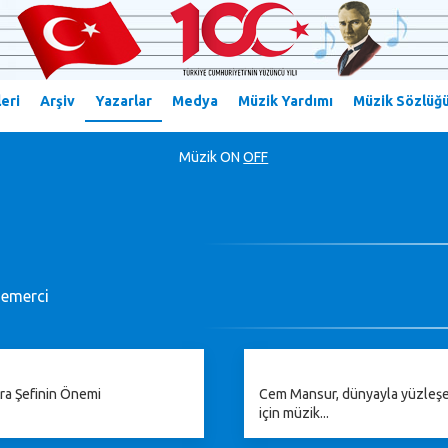
eri
Arşiv
Yazarlar
Medya
Müzik Yardımı
Müzik Sözlüğ
Müzik
ON
OFF
emerci
ra Şefinin Önemi
Cem Mansur, dünyayla yüzleş
için müzik...