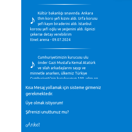
♪
Kültür bakanlığı sınavında. Ankara
thm koro şefi kızını aldı. Urfa korusu
şefi kayın biraderini aldı. İstanbul
korosu şefi oğlu ve yeğenini aldı. ilginizi
çekerse detay verebilirim
ttnet arena - 09.07.2024
♪
Cumhuriyetimizin kurucusu ulu
önder Gazi Mustafa Kemal Atatürk
ve silah arkadaşlarını saygı ve
minnetle anarken, ülkemiz Türkiye
Cumhuriyeti’nin kuruluşunun 100. yılını en
coşkun ifadelerle kutluyoruz.
Kısa Mesaj yollamak için sisteme girmeniz
Mavi Nota - 28.10.2023
gerekmektedir.
Üye olmak istiyorum!
♪
Anadolu Güzel Sanatlar Liseleri
Şifrenizi unuttunuz mu?
Müzik Bölümlerinin Eğitim
Programları Sorunları
Gülşah Sargın Kaptaş - 28.10.2023
Anket