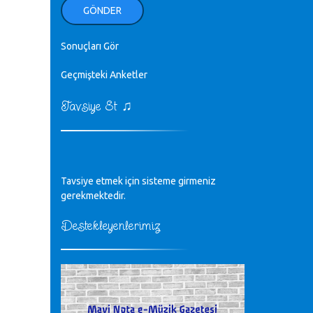
ellerinden benim için öpün.
GÖNDER
Kurtuluş Çelebi - 07.01.2023
Sonuçları Gör
♪
18. yılımız kutlu olsun
Mavi Nota - 24.11.2022
Geçmişteki Anketler
♫
Tavsiye Et
♪
Biliyorum Cüneyt bey, yazımda da
böyle bir şey demedim zaten.
editör - 20.11.2022
♪
Tavsiye etmek için sisteme girmeniz
sayın müfit bey bilgilerinizi kontrol
edi 6440 sayılı cso kurulrş kanununda
gerekmektedir.
4 b diye bir tanım yoktur
CÜNEYT BALKIZ - 15.11.2022
Destekleyenlerimiz
Tüm Mesajlar