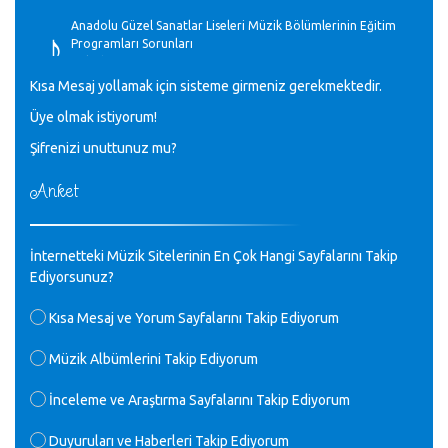
♪
Anadolu Güzel Sanatlar Liseleri Müzik Bölümlerinin Eğitim
Programları Sorunları
Gülşah Sargın Kaptaş - 28.10.2023
Kısa Mesaj yollamak için sisteme girmeniz gerekmektedir.
♪
Üye olmak istiyorum!
GEÇMİŞ OLSUN TÜRKİYE!
Mavi Nota - 07.02.2023
Şifrenizi unuttunuz mu?
Anket
♪
30 yıl sonra karşılaşmak çok güzel Kurtuluş, teveccüh
etmişsin çok teşekkür ederim. Nerelerdesin? Bilgi verirsen
sevinirim, selamlar, sevgiler.
M.Semih Baylan - 08.01.2023
İnternetteki Müzik Sitelerinin En Çok Hangi Sayfalarını Takip
Ediyorsunuz?
♪
Değerli Müfit hocama en içten sevgi saygılarımı iletin
Kısa Mesaj ve Yorum Sayfalarını Takip Ediyorum
lütfen .Üniversite yıllarımda özel radyo yayıncılığı
yaptım.1994 yılında derginin bu daldaki ödülüne layık
Müzik Albümlerini Takip Ediyorum
görülmüştüm evde yıllar sonra plaketi buldum hadi bir
internetten arayayım dediğimde ikinci büyük şoku yaşadım 1994
İnceleme ve Araştırma Sayfalarını Takip Ediyorum
de verdiği ödülü değerli hocam arşivinde fotoğraf larımız ile
yayınlamaya devam ediyor.ne büyük bir emek emeği geçen
herkese en derin saygılarımı sunarım.Ne olur hocamın
Duyuruları ve Haberleri Takip Ediyorum