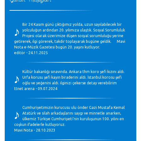
♪
Bir 24 Kasım günü çıktığımız yolda, uzun sayılabilecek bir
yolculuğun ardından 20. yılımıza ulaştık. Sosyal Sorumluluk
Projesi olarak üzerimize düşen sosyal sorumluluğu yerine
getirerek, ilgi görerek, takdir toplayarak bugüne geldik. Mavi
Nota e-Müzik Gazetesi bugün 20. yaşını kutluyor.
editör - 24.11.2025
♪
Kültür bakanlığı sınavında. Ankara thm koro şefi kızını aldı.
Urfa korusu şefi kayın biraderini aldı. İstanbul korosu şefi
oğlu ve yeğenini aldı. ilginizi çekerse detay verebilirim
ttnet arena - 09.07.2024
♪
Cumhuriyetimizin kurucusu ulu önder Gazi Mustafa Kemal
Atatürk ve silah arkadaşlarını saygı ve minnetle anarken,
ülkemiz Türkiye Cumhuriyeti’nin kuruluşunun 100. yılını en
coşkun ifadelerle kutluyoruz.
Mavi Nota - 28.10.2023