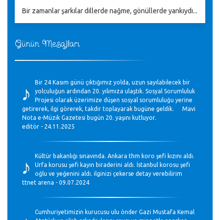
Bir zamanlar şarkılar dillerde nağme, gönüllerde yankıydı...
Günün Mesajları
♪
Bir 24 Kasım günü çıktığımız yolda, uzun sayılabilecek bir
yolculuğun ardından 20. yılımıza ulaştık. Sosyal Sorumluluk
Projesi olarak üzerimize düşen sosyal sorumluluğu yerine
getirerek, ilgi görerek, takdir toplayarak bugüne geldik. Mavi
Nota e-Müzik Gazetesi bugün 20. yaşını kutluyor.
editör - 24.11.2025
♪
Kültür bakanlığı sınavında. Ankara thm koro şefi kızını aldı.
Urfa korusu şefi kayın biraderini aldı. İstanbul korosu şefi
oğlu ve yeğenini aldı. ilginizi çekerse detay verebilirim
ttnet arena - 09.07.2024
Cumhuriyetimizin kurucusu ulu önder Gazi Mustafa Kemal