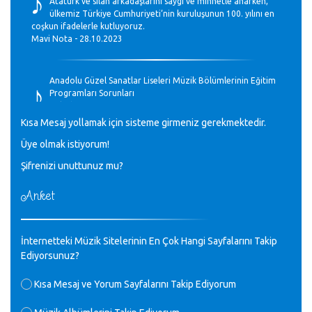
♪
Atatürk ve silah arkadaşlarını saygı ve minnetle anarken,
ülkemiz Türkiye Cumhuriyeti’nin kuruluşunun 100. yılını en
coşkun ifadelerle kutluyoruz.
Mavi Nota - 28.10.2023
♪
Anadolu Güzel Sanatlar Liseleri Müzik Bölümlerinin Eğitim
Programları Sorunları
Gülşah Sargın Kaptaş - 28.10.2023
Kısa Mesaj yollamak için sisteme girmeniz gerekmektedir.
♪
Üye olmak istiyorum!
GEÇMİŞ OLSUN TÜRKİYE!
Mavi Nota - 07.02.2023
Şifrenizi unuttunuz mu?
Anket
♪
30 yıl sonra karşılaşmak çok güzel Kurtuluş, teveccüh
etmişsin çok teşekkür ederim. Nerelerdesin? Bilgi verirsen
sevinirim, selamlar, sevgiler.
M.Semih Baylan - 08.01.2023
İnternetteki Müzik Sitelerinin En Çok Hangi Sayfalarını Takip
Ediyorsunuz?
♪
Değerli Müfit hocama en içten sevgi saygılarımı iletin
Kısa Mesaj ve Yorum Sayfalarını Takip Ediyorum
lütfen .Üniversite yıllarımda özel radyo yayıncılığı
yaptım.1994 yılında derginin bu daldaki ödülüne layık