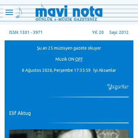
ISSN: 1301 - 3971
Yıl: 20 Sayı: 2012
Şu an 25 müzisyen gazete okuyor
Müzik
ON
OFF
6 Ağustos 2026, Perşembe
17:36:00 İyi Aksamlar
Yazarlar
Elif Aktug