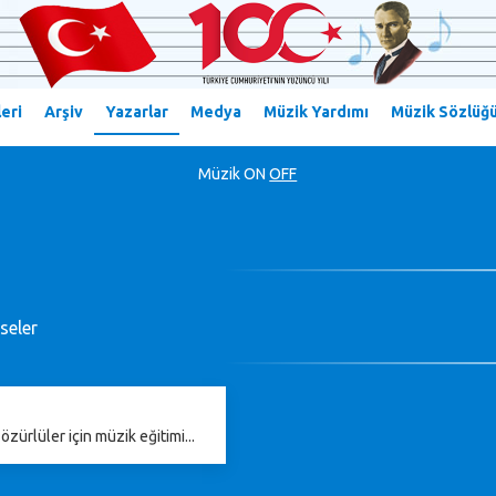
eri
Arşiv
Yazarlar
Medya
Müzik Yardımı
Müzik Sözlüğ
Müzik
ON
OFF
seler
zürlüler için müzik eğitimi...