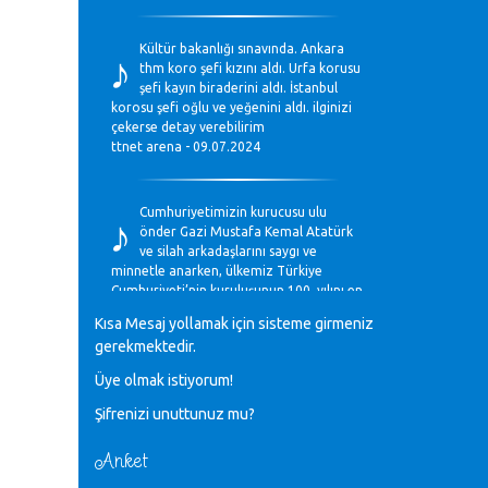
♪
Kültür bakanlığı sınavında. Ankara
thm koro şefi kızını aldı. Urfa korusu
şefi kayın biraderini aldı. İstanbul
korosu şefi oğlu ve yeğenini aldı. ilginizi
çekerse detay verebilirim
ttnet arena - 09.07.2024
♪
Cumhuriyetimizin kurucusu ulu
önder Gazi Mustafa Kemal Atatürk
ve silah arkadaşlarını saygı ve
minnetle anarken, ülkemiz Türkiye
Cumhuriyeti’nin kuruluşunun 100. yılını en
coşkun ifadelerle kutluyoruz.
Kısa Mesaj yollamak için sisteme girmeniz
Mavi Nota - 28.10.2023
gerekmektedir.
Üye olmak istiyorum!
♪
Anadolu Güzel Sanatlar Liseleri
Şifrenizi unuttunuz mu?
Müzik Bölümlerinin Eğitim
Programları Sorunları
Gülşah Sargın Kaptaş - 28.10.2023
Anket