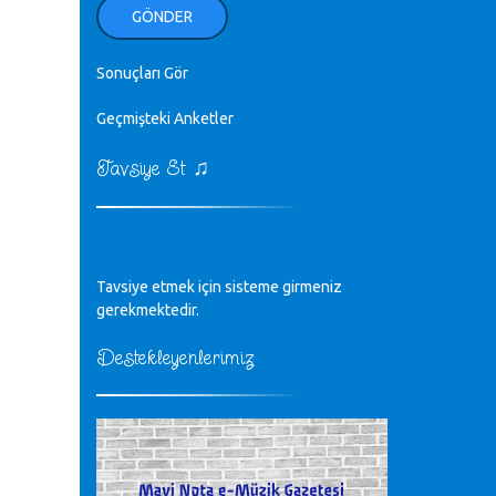
ellerinden benim için öpün.
GÖNDER
Kurtuluş Çelebi - 07.01.2023
Sonuçları Gör
♪
18. yılımız kutlu olsun
Mavi Nota - 24.11.2022
Geçmişteki Anketler
♫
Tavsiye Et
♪
Biliyorum Cüneyt bey, yazımda da
böyle bir şey demedim zaten.
editör - 20.11.2022
♪
Tavsiye etmek için sisteme girmeniz
sayın müfit bey bilgilerinizi kontrol
edi 6440 sayılı cso kurulrş kanununda
gerekmektedir.
4 b diye bir tanım yoktur
CÜNEYT BALKIZ - 15.11.2022
Destekleyenlerimiz
Tüm Mesajlar