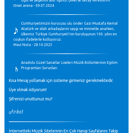
oğlu ve yeğenini aldı. ilginizi çekerse detay verebilirim
ttnet arena - 09.07.2024
♪
Cumhuriyetimizin kurucusu ulu önder Gazi Mustafa Kemal
Atatürk ve silah arkadaşlarını saygı ve minnetle anarken,
ülkemiz Türkiye Cumhuriyeti’nin kuruluşunun 100. yılını en
coşkun ifadelerle kutluyoruz.
Mavi Nota - 28.10.2023
♪
Anadolu Güzel Sanatlar Liseleri Müzik Bölümlerinin Eğitim
Programları Sorunları
Gülşah Sargın Kaptaş - 28.10.2023
Kısa Mesaj yollamak için sisteme girmeniz gerekmektedir.
♪
Üye olmak istiyorum!
GEÇMİŞ OLSUN TÜRKİYE!
Mavi Nota - 07.02.2023
Şifrenizi unuttunuz mu?
Anket
♪
30 yıl sonra karşılaşmak çok güzel Kurtuluş, teveccüh
etmişsin çok teşekkür ederim. Nerelerdesin? Bilgi verirsen
sevinirim, selamlar, sevgiler.
M.Semih Baylan - 08.01.2023
İnternetteki Müzik Sitelerinin En Çok Hangi Sayfalarını Takip