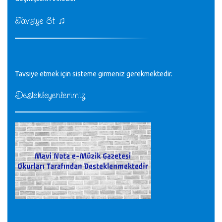
♪
kurulrş kanununda 4 b diye bir tanım yoktur
CÜNEYT BALKIZ - 15.11.2022
♫
Tavsiye Et
Tüm Mesajlar
Tavsiye etmek için sisteme girmeniz gerekmektedir.
Destekleyenlerimiz