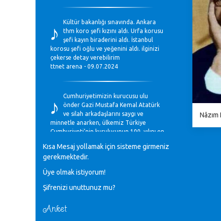
♪
Kültür bakanlığı sınavında. Ankara
thm koro şefi kızını aldı. Urfa korusu
şefi kayın biraderini aldı. İstanbul
korosu şefi oğlu ve yeğenini aldı. ilginizi
çekerse detay verebilirim
ttnet arena - 09.07.2024
♪
Cumhuriyetimizin kurucusu ulu
önder Gazi Mustafa Kemal Atatürk
ve silah arkadaşlarını saygı ve
Nâzım H
minnetle anarken, ülkemiz Türkiye
Cumhuriyeti’nin kuruluşunun 100. yılını en
coşkun ifadelerle kutluyoruz.
Kısa Mesaj yollamak için sisteme girmeniz
Mavi Nota - 28.10.2023
gerekmektedir.
Üye olmak istiyorum!
♪
Anadolu Güzel Sanatlar Liseleri
Şifrenizi unuttunuz mu?
Müzik Bölümlerinin Eğitim
Programları Sorunları
Gülşah Sargın Kaptaş - 28.10.2023
Anket