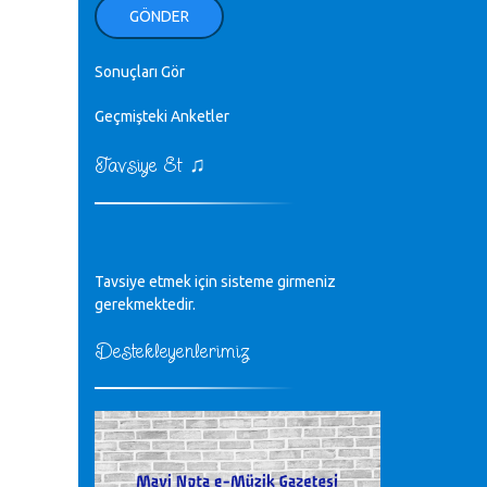
ellerinden benim için öpün.
GÖNDER
Kurtuluş Çelebi - 07.01.2023
Sonuçları Gör
♪
18. yılımız kutlu olsun
Mavi Nota - 24.11.2022
Geçmişteki Anketler
♫
Tavsiye Et
♪
Biliyorum Cüneyt bey, yazımda da
böyle bir şey demedim zaten.
editör - 20.11.2022
♪
Tavsiye etmek için sisteme girmeniz
sayın müfit bey bilgilerinizi kontrol
edi 6440 sayılı cso kurulrş kanununda
gerekmektedir.
4 b diye bir tanım yoktur
CÜNEYT BALKIZ - 15.11.2022
Destekleyenlerimiz
Tüm Mesajlar