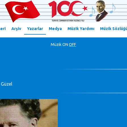
eri
Arşiv
Yazarlar
Medya
Müzik Yardımı
Müzik Sözlüğ
Müzik
ON
OFF
 Güzel