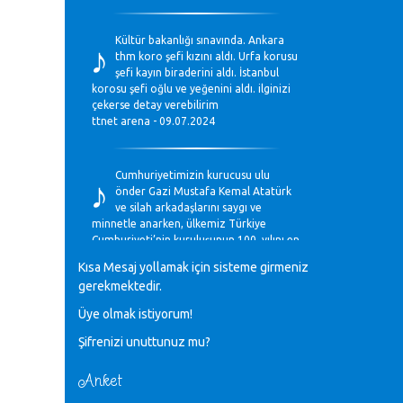
♪
Kültür bakanlığı sınavında. Ankara
thm koro şefi kızını aldı. Urfa korusu
şefi kayın biraderini aldı. İstanbul
korosu şefi oğlu ve yeğenini aldı. ilginizi
çekerse detay verebilirim
ttnet arena - 09.07.2024
♪
Cumhuriyetimizin kurucusu ulu
önder Gazi Mustafa Kemal Atatürk
ve silah arkadaşlarını saygı ve
minnetle anarken, ülkemiz Türkiye
Cumhuriyeti’nin kuruluşunun 100. yılını en
coşkun ifadelerle kutluyoruz.
Kısa Mesaj yollamak için sisteme girmeniz
Mavi Nota - 28.10.2023
gerekmektedir.
Üye olmak istiyorum!
♪
Anadolu Güzel Sanatlar Liseleri
Şifrenizi unuttunuz mu?
Müzik Bölümlerinin Eğitim
Programları Sorunları
Gülşah Sargın Kaptaş - 28.10.2023
Anket