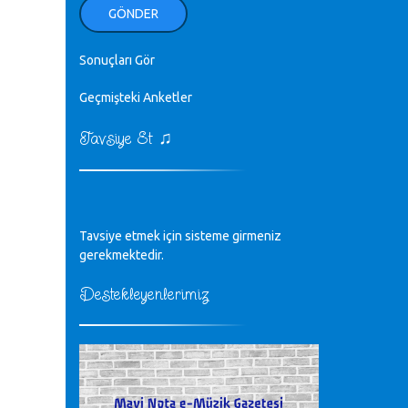
ellerinden benim için öpün.
GÖNDER
Kurtuluş Çelebi - 07.01.2023
Sonuçları Gör
♪
18. yılımız kutlu olsun
Mavi Nota - 24.11.2022
Geçmişteki Anketler
♫
Tavsiye Et
♪
Biliyorum Cüneyt bey, yazımda da
böyle bir şey demedim zaten.
editör - 20.11.2022
♪
Tavsiye etmek için sisteme girmeniz
sayın müfit bey bilgilerinizi kontrol
edi 6440 sayılı cso kurulrş kanununda
gerekmektedir.
4 b diye bir tanım yoktur
CÜNEYT BALKIZ - 15.11.2022
Destekleyenlerimiz
Tüm Mesajlar