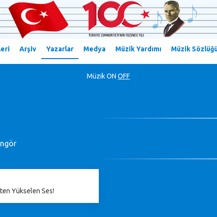
eri
Arşiv
Yazarlar
Medya
Müzik Yardımı
Müzik Sözlüğ
Müzik
ON
OFF
üngör
ten Yükselen Ses!