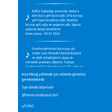
♪
Kültür bakanlığı sınavında. Ankara
thm koro şefi kızını aldı. Urfa korusu
şefi kayın biraderini aldı. İstanbul
korosu şefi oğlu ve yeğenini aldı. ilginizi
çekerse detay verebilirim
ttnet arena - 09.07.2024
♪
Cumhuriyetimizin kurucusu ulu
önder Gazi Mustafa Kemal Atatürk
ve silah arkadaşlarını saygı ve
minnetle anarken, ülkemiz Türkiye
Cumhuriyeti’nin kuruluşunun 100. yılını en
coşkun ifadelerle kutluyoruz.
Kısa Mesaj yollamak için sisteme girmeniz
Mavi Nota - 28.10.2023
gerekmektedir.
Üye olmak istiyorum!
♪
Anadolu Güzel Sanatlar Liseleri
Şifrenizi unuttunuz mu?
Müzik Bölümlerinin Eğitim
Programları Sorunları
Gülşah Sargın Kaptaş - 28.10.2023
Anket