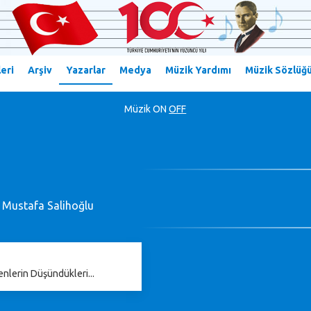
eri
Arşiv
Yazarlar
Medya
Müzik Yardımı
Müzik Sözlüğ
Müzik
ON
OFF
 Mustafa Salihoğlu
nlerin Düşündükleri...