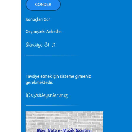
ellerinden benim için öpün.
GÖNDER
Kurtuluş Çelebi - 07.01.2023
Sonuçları Gör
♪
18. yılımız kutlu olsun
Mavi Nota - 24.11.2022
Geçmişteki Anketler
♫
Tavsiye Et
♪
Biliyorum Cüneyt bey, yazımda da
böyle bir şey demedim zaten.
editör - 20.11.2022
♪
Tavsiye etmek için sisteme girmeniz
sayın müfit bey bilgilerinizi kontrol
edi 6440 sayılı cso kurulrş kanununda
gerekmektedir.
4 b diye bir tanım yoktur
CÜNEYT BALKIZ - 15.11.2022
Destekleyenlerimiz
Tüm Mesajlar