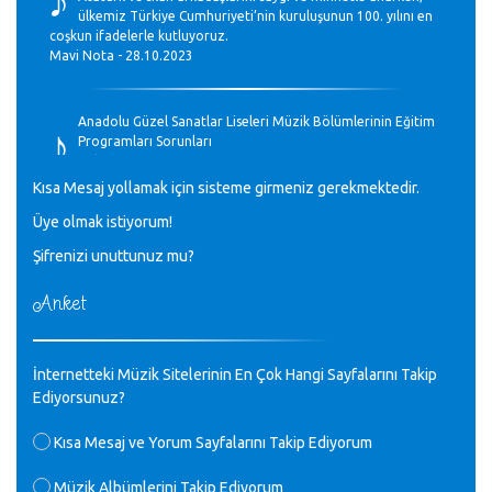
ülkemiz Türkiye Cumhuriyeti’nin kuruluşunun 100. yılını en
coşkun ifadelerle kutluyoruz.
Mavi Nota - 28.10.2023
♪
Anadolu Güzel Sanatlar Liseleri Müzik Bölümlerinin Eğitim
Programları Sorunları
Gülşah Sargın Kaptaş - 28.10.2023
Kısa Mesaj yollamak için sisteme girmeniz gerekmektedir.
♪
Üye olmak istiyorum!
GEÇMİŞ OLSUN TÜRKİYE!
Mavi Nota - 07.02.2023
Şifrenizi unuttunuz mu?
Anket
♪
30 yıl sonra karşılaşmak çok güzel Kurtuluş, teveccüh
etmişsin çok teşekkür ederim. Nerelerdesin? Bilgi verirsen
sevinirim, selamlar, sevgiler.
M.Semih Baylan - 08.01.2023
İnternetteki Müzik Sitelerinin En Çok Hangi Sayfalarını Takip
Ediyorsunuz?
♪
Değerli Müfit hocama en içten sevgi saygılarımı iletin
Kısa Mesaj ve Yorum Sayfalarını Takip Ediyorum
lütfen .Üniversite yıllarımda özel radyo yayıncılığı
yaptım.1994 yılında derginin bu daldaki ödülüne layık
Müzik Albümlerini Takip Ediyorum