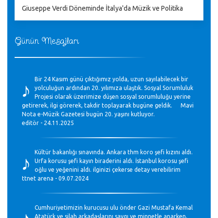
Giuseppe Verdi Döneminde İtalya'da Müzik ve Politika
Günün Mesajları
♪
Bir 24 Kasım günü çıktığımız yolda, uzun sayılabilecek bir
yolculuğun ardından 20. yılımıza ulaştık. Sosyal Sorumluluk
Projesi olarak üzerimize düşen sosyal sorumluluğu yerine
getirerek, ilgi görerek, takdir toplayarak bugüne geldik. Mavi
Nota e-Müzik Gazetesi bugün 20. yaşını kutluyor.
editör - 24.11.2025
♪
Kültür bakanlığı sınavında. Ankara thm koro şefi kızını aldı.
Urfa korusu şefi kayın biraderini aldı. İstanbul korosu şefi
oğlu ve yeğenini aldı. ilginizi çekerse detay verebilirim
ttnet arena - 09.07.2024
♪
Cumhuriyetimizin kurucusu ulu önder Gazi Mustafa Kemal
Atatürk ve silah arkadaşlarını saygı ve minnetle anarken,