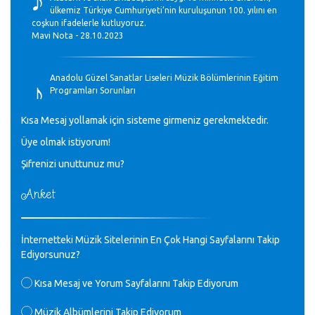
ülkemiz Türkiye Cumhuriyeti’nin kuruluşunun 100. yılını en
coşkun ifadelerle kutluyoruz.
Mavi Nota - 28.10.2023
♪
Anadolu Güzel Sanatlar Liseleri Müzik Bölümlerinin Eğitim
Programları Sorunları
Gülşah Sargın Kaptaş - 28.10.2023
Kısa Mesaj yollamak için sisteme girmeniz gerekmektedir.
♪
Üye olmak istiyorum!
GEÇMİŞ OLSUN TÜRKİYE!
Mavi Nota - 07.02.2023
Şifrenizi unuttunuz mu?
Anket
♪
30 yıl sonra karşılaşmak çok güzel Kurtuluş, teveccüh
etmişsin çok teşekkür ederim. Nerelerdesin? Bilgi verirsen
sevinirim, selamlar, sevgiler.
M.Semih Baylan - 08.01.2023
İnternetteki Müzik Sitelerinin En Çok Hangi Sayfalarını Takip
Ediyorsunuz?
♪
Değerli Müfit hocama en içten sevgi saygılarımı iletin
Kısa Mesaj ve Yorum Sayfalarını Takip Ediyorum
lütfen .Üniversite yıllarımda özel radyo yayıncılığı
yaptım.1994 yılında derginin bu daldaki ödülüne layık
Müzik Albümlerini Takip Ediyorum