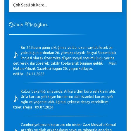
Çok Sesli bir koro...
Günün Mesajları
♪
Bir 24 Kasım günü çıktığımız yolda, uzun sayılabilecek bir
yolculuğun ardından 20. yılımıza ulaştık. Sosyal Sorumluluk
Projesi olarak üzerimize düşen sosyal sorumluluğu yerine
getirerek, ilgi görerek, takdir toplayarak bugüne geldik. Mavi
Nota e-Müzik Gazetesi bugün 20. yaşını kutluyor.
editör - 24.11.2025
♪
Kültür bakanlığı sınavında. Ankara thm koro şefi kızını aldı.
Urfa korusu şefi kayın biraderini aldı. İstanbul korosu şefi
oğlu ve yeğenini aldı. ilginizi çekerse detay verebilirim
ttnet arena - 09.07.2024
♪
Cumhuriyetimizin kurucusu ulu önder Gazi Mustafa Kemal
Atatürk ve silah arkadaşlarını saygı ve minnetle anarken,