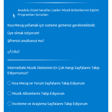
♪
Anadolu Güzel Sanatlar Liseleri Müzik Bölümlerinin Eğitim
Programları Sorunları
Gülşah Sargın Kaptaş - 28.10.2023
Kısa Mesaj yollamak için sisteme girmeniz gerekmektedir.
♪
Üye olmak istiyorum!
GEÇMİŞ OLSUN TÜRKİYE!
Mavi Nota - 07.02.2023
Şifrenizi unuttunuz mu?
Anket
♪
30 yıl sonra karşılaşmak çok güzel Kurtuluş, teveccüh
etmişsin çok teşekkür ederim. Nerelerdesin? Bilgi verirsen
sevinirim, selamlar, sevgiler.
M.Semih Baylan - 08.01.2023
İnternetteki Müzik Sitelerinin En Çok Hangi Sayfalarını Takip
Ediyorsunuz?
♪
Değerli Müfit hocama en içten sevgi saygılarımı iletin
Kısa Mesaj ve Yorum Sayfalarını Takip Ediyorum
lütfen .Üniversite yıllarımda özel radyo yayıncılığı
yaptım.1994 yılında derginin bu daldaki ödülüne layık
Müzik Albümlerini Takip Ediyorum
görülmüştüm evde yıllar sonra plaketi buldum hadi bir
internetten arayayım dediğimde ikinci büyük şoku yaşadım 1994
İnceleme ve Araştırma Sayfalarını Takip Ediyorum
de verdiği ödülü değerli hocam arşivinde fotoğraf larımız ile
yayınlamaya devam ediyor.ne büyük bir emek emeği geçen