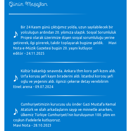
Günün Mesajları
♪
Bir 24 Kasım günü çıktığımız yolda, uzun sayılabilecek bir
yolculuğun ardından 20. yılımıza ulaştık. Sosyal Sorumluluk
Projesi olarak üzerimize düşen sosyal sorumluluğu yerine
getirerek, ilgi görerek, takdir toplayarak bugüne geldik. Mavi
Nota e-Müzik Gazetesi bugün 20. yaşını kutluyor.
editör - 24.11.2025
♪
Kültür bakanlığı sınavında. Ankara thm koro şefi kızını aldı.
Urfa korusu şefi kayın biraderini aldı. İstanbul korosu şefi
oğlu ve yeğenini aldı. ilginizi çekerse detay verebilirim
ttnet arena - 09.07.2024
♪
Cumhuriyetimizin kurucusu ulu önder Gazi Mustafa Kemal
Atatürk ve silah arkadaşlarını saygı ve minnetle anarken,
ülkemiz Türkiye Cumhuriyeti’nin kuruluşunun 100. yılını en
coşkun ifadelerle kutluyoruz.
Mavi Nota - 28.10.2023