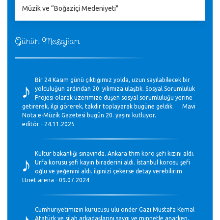
Müzik ve “Boğaziçi Medeniyeti"
Günün Mesajları
♪
Bir 24 Kasım günü çıktığımız yolda, uzun sayılabilecek bir
yolculuğun ardından 20. yılımıza ulaştık. Sosyal Sorumluluk
Projesi olarak üzerimize düşen sosyal sorumluluğu yerine
getirerek, ilgi görerek, takdir toplayarak bugüne geldik. Mavi
Nota e-Müzik Gazetesi bugün 20. yaşını kutluyor.
editör - 24.11.2025
♪
Kültür bakanlığı sınavında. Ankara thm koro şefi kızını aldı.
Urfa korusu şefi kayın biraderini aldı. İstanbul korosu şefi
oğlu ve yeğenini aldı. ilginizi çekerse detay verebilirim
ttnet arena - 09.07.2024
♪
Cumhuriyetimizin kurucusu ulu önder Gazi Mustafa Kemal
Atatürk ve silah arkadaşlarını saygı ve minnetle anarken,