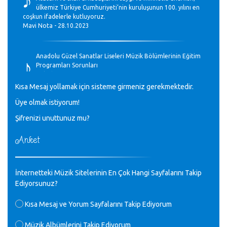
ülkemiz Türkiye Cumhuriyeti’nin kuruluşunun 100. yılını en
coşkun ifadelerle kutluyoruz.
Mavi Nota - 28.10.2023
♪
Anadolu Güzel Sanatlar Liseleri Müzik Bölümlerinin Eğitim
Programları Sorunları
Gülşah Sargın Kaptaş - 28.10.2023
Kısa Mesaj yollamak için sisteme girmeniz gerekmektedir.
♪
Üye olmak istiyorum!
GEÇMİŞ OLSUN TÜRKİYE!
Mavi Nota - 07.02.2023
Şifrenizi unuttunuz mu?
Anket
♪
30 yıl sonra karşılaşmak çok güzel Kurtuluş, teveccüh
etmişsin çok teşekkür ederim. Nerelerdesin? Bilgi verirsen
sevinirim, selamlar, sevgiler.
M.Semih Baylan - 08.01.2023
İnternetteki Müzik Sitelerinin En Çok Hangi Sayfalarını Takip
Ediyorsunuz?
♪
Değerli Müfit hocama en içten sevgi saygılarımı iletin
Kısa Mesaj ve Yorum Sayfalarını Takip Ediyorum
lütfen .Üniversite yıllarımda özel radyo yayıncılığı
yaptım.1994 yılında derginin bu daldaki ödülüne layık
Müzik Albümlerini Takip Ediyorum