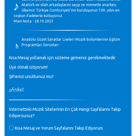
♪
Atatürk ve silah arkadaşlarını saygı ve minnetle anarken,
ülkemiz Türkiye Cumhuriyeti’nin kuruluşunun 100. yılını en
coşkun ifadelerle kutluyoruz.
Mavi Nota - 28.10.2023
♪
Anadolu Güzel Sanatlar Liseleri Müzik Bölümlerinin Eğitim
Programları Sorunları
Gülşah Sargın Kaptaş - 28.10.2023
Kısa Mesaj yollamak için sisteme girmeniz gerekmektedir.
♪
Üye olmak istiyorum!
GEÇMİŞ OLSUN TÜRKİYE!
Mavi Nota - 07.02.2023
Şifrenizi unuttunuz mu?
Anket
♪
30 yıl sonra karşılaşmak çok güzel Kurtuluş, teveccüh
etmişsin çok teşekkür ederim. Nerelerdesin? Bilgi verirsen
sevinirim, selamlar, sevgiler.
M.Semih Baylan - 08.01.2023
İnternetteki Müzik Sitelerinin En Çok Hangi Sayfalarını Takip
Ediyorsunuz?
♪
Değerli Müfit hocama en içten sevgi saygılarımı iletin
Kısa Mesaj ve Yorum Sayfalarını Takip Ediyorum
lütfen .Üniversite yıllarımda özel radyo yayıncılığı