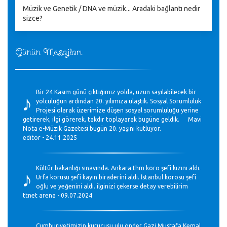
Müzik ve Genetik / DNA ve müzik... Aradaki bağlantı nedir
sizce?
Günün Mesajları
♪
Bir 24 Kasım günü çıktığımız yolda, uzun sayılabilecek bir
yolculuğun ardından 20. yılımıza ulaştık. Sosyal Sorumluluk
Projesi olarak üzerimize düşen sosyal sorumluluğu yerine
getirerek, ilgi görerek, takdir toplayarak bugüne geldik. Mavi
Nota e-Müzik Gazetesi bugün 20. yaşını kutluyor.
editör - 24.11.2025
♪
Kültür bakanlığı sınavında. Ankara thm koro şefi kızını aldı.
Urfa korusu şefi kayın biraderini aldı. İstanbul korosu şefi
oğlu ve yeğenini aldı. ilginizi çekerse detay verebilirim
ttnet arena - 09.07.2024
Cumhuriyetimizin kurucusu ulu önder Gazi Mustafa Kemal