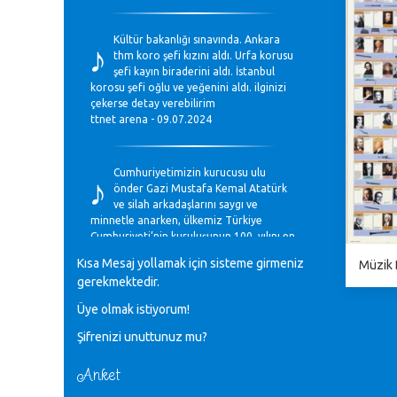
♪
Kültür bakanlığı sınavında. Ankara
thm koro şefi kızını aldı. Urfa korusu
şefi kayın biraderini aldı. İstanbul
korosu şefi oğlu ve yeğenini aldı. ilginizi
çekerse detay verebilirim
ttnet arena - 09.07.2024
♪
Cumhuriyetimizin kurucusu ulu
önder Gazi Mustafa Kemal Atatürk
ve silah arkadaşlarını saygı ve
minnetle anarken, ülkemiz Türkiye
Cumhuriyeti’nin kuruluşunun 100. yılını en
coşkun ifadelerle kutluyoruz.
Kısa Mesaj yollamak için sisteme girmeniz
Müzik
Mavi Nota - 28.10.2023
gerekmektedir.
Üye olmak istiyorum!
♪
Anadolu Güzel Sanatlar Liseleri
Şifrenizi unuttunuz mu?
Müzik Bölümlerinin Eğitim
Programları Sorunları
Gülşah Sargın Kaptaş - 28.10.2023
Anket