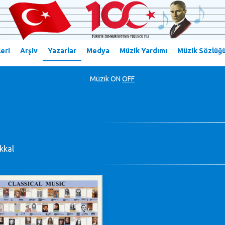
eri
Arşiv
Yazarlar
Medya
Müzik Yardımı
Müzik Sözlüğ
Müzik
ON
OFF
kkal