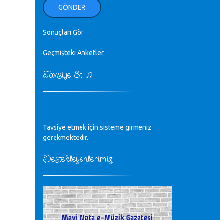
ellerinden benim için öpün.
GÖNDER
Kurtuluş Çelebi - 07.01.2023
Sonuçları Gör
♪
18. yılımız kutlu olsun
Mavi Nota - 24.11.2022
Geçmişteki Anketler
♫
Tavsiye Et
♪
Biliyorum Cüneyt bey, yazımda da
böyle bir şey demedim zaten.
editör - 20.11.2022
♪
Tavsiye etmek için sisteme girmeniz
sayın müfit bey bilgilerinizi kontrol
edi 6440 sayılı cso kurulrş kanununda
gerekmektedir.
4 b diye bir tanım yoktur
CÜNEYT BALKIZ - 15.11.2022
Destekleyenlerimiz
Tüm Mesajlar