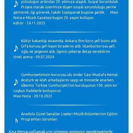
♪
yolculuğun ardından 20. yılımıza ulaştık. Sosyal Sorumluluk
Projesi olarak üzerimize düşen sosyal sorumluluğu yerine
getirerek, ilgi görerek, takdir toplayarak bugüne geldik. Mavi
Nota e-Müzik Gazetesi bugün 20. yaşını kutluyor.
editör - 24.11.2025
♪
Kültür bakanlığı sınavında. Ankara thm koro şefi kızını aldı.
Urfa korusu şefi kayın biraderini aldı. İstanbul korosu şefi
oğlu ve yeğenini aldı. ilginizi çekerse detay verebilirim
ttnet arena - 09.07.2024
♪
Cumhuriyetimizin kurucusu ulu önder Gazi Mustafa Kemal
Atatürk ve silah arkadaşlarını saygı ve minnetle anarken,
ülkemiz Türkiye Cumhuriyeti’nin kuruluşunun 100. yılını en
coşkun ifadelerle kutluyoruz.
Mavi Nota - 28.10.2023
♪
Anadolu Güzel Sanatlar Liseleri Müzik Bölümlerinin Eğitim
Programları Sorunları
Gülşah Sargın Kaptaş - 28.10.2023
Kısa Mesaj yollamak için sisteme girmeniz gerekmektedir.