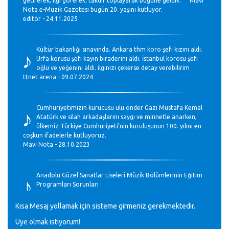
getirerek, ilgi görerek, takdir toplayarak bugüne geldik. Mavi
Nota e-Müzik Gazetesi bugün 20. yaşını kutluyor.
editör - 24.11.2025
♪
Kültür bakanlığı sınavında. Ankara thm koro şefi kızını aldı.
Urfa korusu şefi kayın biraderini aldı. İstanbul korosu şefi
oğlu ve yeğenini aldı. ilginizi çekerse detay verebilirim
ttnet arena - 09.07.2024
♪
Cumhuriyetimizin kurucusu ulu önder Gazi Mustafa Kemal
Atatürk ve silah arkadaşlarını saygı ve minnetle anarken,
ülkemiz Türkiye Cumhuriyeti’nin kuruluşunun 100. yılını en
coşkun ifadelerle kutluyoruz.
Mavi Nota - 28.10.2023
♪
Anadolu Güzel Sanatlar Liseleri Müzik Bölümlerinin Eğitim
Programları Sorunları
Gülşah Sargın Kaptaş - 28.10.2023
Kısa Mesaj yollamak için sisteme girmeniz gerekmektedir.
Üye olmak istiyorum!
GEÇMİŞ OLSUN TÜRKİYE!