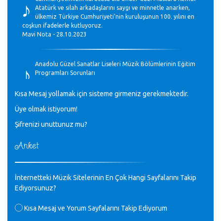
♪
Atatürk ve silah arkadaşlarını saygı ve minnetle anarken,
ülkemiz Türkiye Cumhuriyeti’nin kuruluşunun 100. yılını en
coşkun ifadelerle kutluyoruz.
Mavi Nota - 28.10.2023
♪
Anadolu Güzel Sanatlar Liseleri Müzik Bölümlerinin Eğitim
Programları Sorunları
Gülşah Sargın Kaptaş - 28.10.2023
Kısa Mesaj yollamak için sisteme girmeniz gerekmektedir.
♪
Üye olmak istiyorum!
GEÇMİŞ OLSUN TÜRKİYE!
Mavi Nota - 07.02.2023
Şifrenizi unuttunuz mu?
Anket
♪
30 yıl sonra karşılaşmak çok güzel Kurtuluş, teveccüh
etmişsin çok teşekkür ederim. Nerelerdesin? Bilgi verirsen
sevinirim, selamlar, sevgiler.
M.Semih Baylan - 08.01.2023
İnternetteki Müzik Sitelerinin En Çok Hangi Sayfalarını Takip
Ediyorsunuz?
♪
Değerli Müfit hocama en içten sevgi saygılarımı iletin
Kısa Mesaj ve Yorum Sayfalarını Takip Ediyorum
lütfen .Üniversite yıllarımda özel radyo yayıncılığı