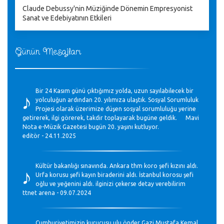
Claude Debussy'nin Müziğinde Dönemin Empresyonist
Sanat ve Edebiyatının Etkileri
Günün Mesajları
♪
Bir 24 Kasım günü çıktığımız yolda, uzun sayılabilecek bir
yolculuğun ardından 20. yılımıza ulaştık. Sosyal Sorumluluk
Projesi olarak üzerimize düşen sosyal sorumluluğu yerine
getirerek, ilgi görerek, takdir toplayarak bugüne geldik. Mavi
Nota e-Müzik Gazetesi bugün 20. yaşını kutluyor.
editör - 24.11.2025
♪
Kültür bakanlığı sınavında. Ankara thm koro şefi kızını aldı.
Urfa korusu şefi kayın biraderini aldı. İstanbul korosu şefi
oğlu ve yeğenini aldı. ilginizi çekerse detay verebilirim
ttnet arena - 09.07.2024
Cumhuriyetimizin kurucusu ulu önder Gazi Mustafa Kemal