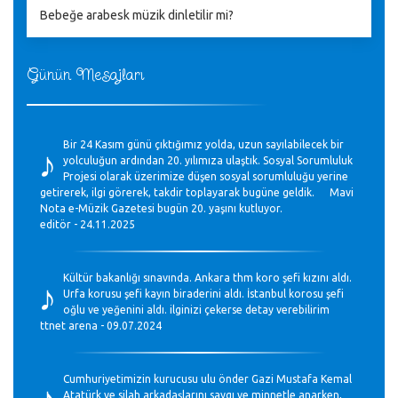
Bebeğe arabesk müzik dinletilir mi?
Günün Mesajları
♪
Bir 24 Kasım günü çıktığımız yolda, uzun sayılabilecek bir
yolculuğun ardından 20. yılımıza ulaştık. Sosyal Sorumluluk
Projesi olarak üzerimize düşen sosyal sorumluluğu yerine
getirerek, ilgi görerek, takdir toplayarak bugüne geldik. Mavi
Nota e-Müzik Gazetesi bugün 20. yaşını kutluyor.
editör - 24.11.2025
♪
Kültür bakanlığı sınavında. Ankara thm koro şefi kızını aldı.
Urfa korusu şefi kayın biraderini aldı. İstanbul korosu şefi
oğlu ve yeğenini aldı. ilginizi çekerse detay verebilirim
ttnet arena - 09.07.2024
♪
Cumhuriyetimizin kurucusu ulu önder Gazi Mustafa Kemal
Atatürk ve silah arkadaşlarını saygı ve minnetle anarken,