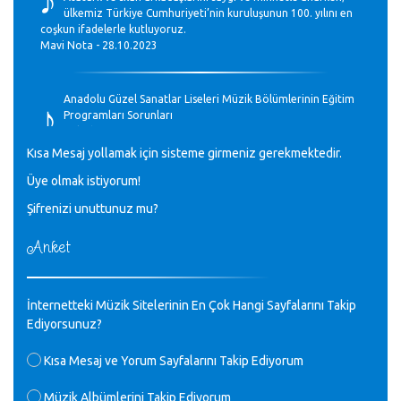
ülkemiz Türkiye Cumhuriyeti’nin kuruluşunun 100. yılını en
coşkun ifadelerle kutluyoruz.
Mavi Nota - 28.10.2023
♪
Anadolu Güzel Sanatlar Liseleri Müzik Bölümlerinin Eğitim
Programları Sorunları
Gülşah Sargın Kaptaş - 28.10.2023
Kısa Mesaj yollamak için sisteme girmeniz gerekmektedir.
♪
Üye olmak istiyorum!
GEÇMİŞ OLSUN TÜRKİYE!
Mavi Nota - 07.02.2023
Şifrenizi unuttunuz mu?
Anket
♪
30 yıl sonra karşılaşmak çok güzel Kurtuluş, teveccüh
etmişsin çok teşekkür ederim. Nerelerdesin? Bilgi verirsen
sevinirim, selamlar, sevgiler.
M.Semih Baylan - 08.01.2023
İnternetteki Müzik Sitelerinin En Çok Hangi Sayfalarını Takip
Ediyorsunuz?
♪
Değerli Müfit hocama en içten sevgi saygılarımı iletin
Kısa Mesaj ve Yorum Sayfalarını Takip Ediyorum
lütfen .Üniversite yıllarımda özel radyo yayıncılığı
yaptım.1994 yılında derginin bu daldaki ödülüne layık
Müzik Albümlerini Takip Ediyorum