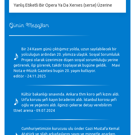
Yanlış Etiketli Bir Opera Ya Da Xerxes (serse) Üzerine
Günün Mesajları
♪
Bir 24 Kasım günü çıktığımız yolda, uzun sayılabilecek bir
yolculuğun ardından 20. yılımıza ulaştık. Sosyal Sorumluluk
Projesi olarak üzerimize düşen sosyal sorumluluğu yerine
getirerek, ilgi görerek, takdir toplayarak bugüne geldik. Mavi
Nota e-Müzik Gazetesi bugün 20. yaşını kutluyor.
editör - 24.11.2025
♪
Kültür bakanlığı sınavında. Ankara thm koro şefi kızını aldı.
Urfa korusu şefi kayın biraderini aldı. İstanbul korosu şefi
oğlu ve yeğenini aldı. ilginizi çekerse detay verebilirim
ttnet arena - 09.07.2024
♪
Cumhuriyetimizin kurucusu ulu önder Gazi Mustafa Kemal
Atatürk ve silah arkadaşlarını saygı ve minnetle anarken,