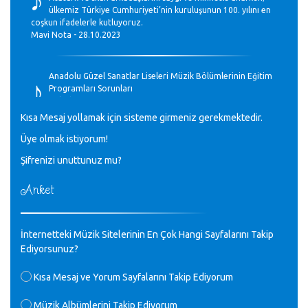
ülkemiz Türkiye Cumhuriyeti’nin kuruluşunun 100. yılını en
coşkun ifadelerle kutluyoruz.
Mavi Nota - 28.10.2023
♪
Anadolu Güzel Sanatlar Liseleri Müzik Bölümlerinin Eğitim
Programları Sorunları
Gülşah Sargın Kaptaş - 28.10.2023
Kısa Mesaj yollamak için sisteme girmeniz gerekmektedir.
♪
Üye olmak istiyorum!
GEÇMİŞ OLSUN TÜRKİYE!
Mavi Nota - 07.02.2023
Şifrenizi unuttunuz mu?
Anket
♪
30 yıl sonra karşılaşmak çok güzel Kurtuluş, teveccüh
etmişsin çok teşekkür ederim. Nerelerdesin? Bilgi verirsen
sevinirim, selamlar, sevgiler.
M.Semih Baylan - 08.01.2023
İnternetteki Müzik Sitelerinin En Çok Hangi Sayfalarını Takip
Ediyorsunuz?
♪
Değerli Müfit hocama en içten sevgi saygılarımı iletin
Kısa Mesaj ve Yorum Sayfalarını Takip Ediyorum
lütfen .Üniversite yıllarımda özel radyo yayıncılığı
yaptım.1994 yılında derginin bu daldaki ödülüne layık
Müzik Albümlerini Takip Ediyorum