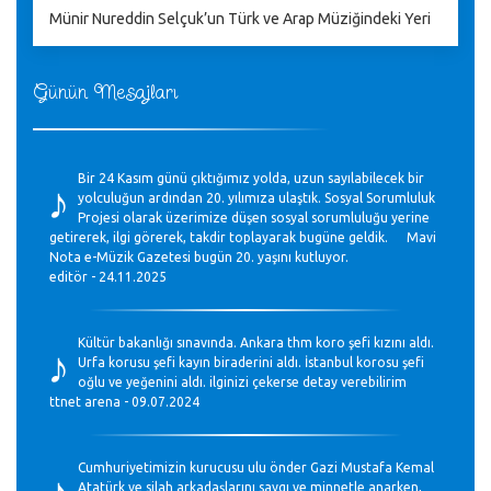
Münir Nureddin Selçuk’un Türk ve Arap Müziğindeki Yeri
Günün Mesajları
♪
Bir 24 Kasım günü çıktığımız yolda, uzun sayılabilecek bir
yolculuğun ardından 20. yılımıza ulaştık. Sosyal Sorumluluk
Projesi olarak üzerimize düşen sosyal sorumluluğu yerine
getirerek, ilgi görerek, takdir toplayarak bugüne geldik. Mavi
Nota e-Müzik Gazetesi bugün 20. yaşını kutluyor.
editör - 24.11.2025
♪
Kültür bakanlığı sınavında. Ankara thm koro şefi kızını aldı.
Urfa korusu şefi kayın biraderini aldı. İstanbul korosu şefi
oğlu ve yeğenini aldı. ilginizi çekerse detay verebilirim
ttnet arena - 09.07.2024
♪
Cumhuriyetimizin kurucusu ulu önder Gazi Mustafa Kemal
Atatürk ve silah arkadaşlarını saygı ve minnetle anarken,