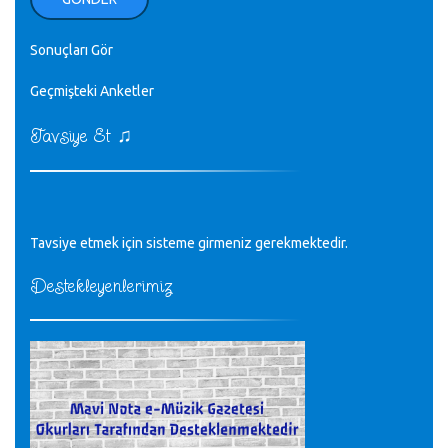
♪
zaten.
editör - 20.11.2022
Sonuçları Gör
♪
Geçmişteki Anketler
sayın müfit bey bilgilerinizi kontrol edi 6440 sayılı cso
kurulrş kanununda 4 b diye bir tanım yoktur
CÜNEYT BALKIZ - 15.11.2022
♫
Tavsiye Et
Tüm Mesajlar
Tavsiye etmek için sisteme girmeniz gerekmektedir.
Destekleyenlerimiz