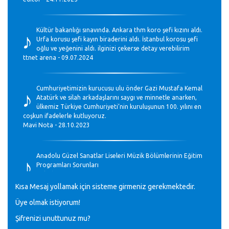
♪
Kültür bakanlığı sınavında. Ankara thm koro şefi kızını aldı.
Urfa korusu şefi kayın biraderini aldı. İstanbul korosu şefi
oğlu ve yeğenini aldı. ilginizi çekerse detay verebilirim
ttnet arena - 09.07.2024
♪
Cumhuriyetimizin kurucusu ulu önder Gazi Mustafa Kemal
Atatürk ve silah arkadaşlarını saygı ve minnetle anarken,
ülkemiz Türkiye Cumhuriyeti’nin kuruluşunun 100. yılını en
coşkun ifadelerle kutluyoruz.
Mavi Nota - 28.10.2023
♪
Anadolu Güzel Sanatlar Liseleri Müzik Bölümlerinin Eğitim
Programları Sorunları
Gülşah Sargın Kaptaş - 28.10.2023
Kısa Mesaj yollamak için sisteme girmeniz gerekmektedir.
♪
Üye olmak istiyorum!
GEÇMİŞ OLSUN TÜRKİYE!
Mavi Nota - 07.02.2023
Şifrenizi unuttunuz mu?