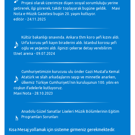
Projesi olarak üzerimize düşen sosyal sorumluluğu yerine
getirerek, ilgi görerek, takdir toplayarak bugüne geldik. Mavi
Nota e-Müzik Gazetesi bugün 20. yaşını kutluyor.
editör - 24.11.2025
♪
Kültür bakanlığı sınavında. Ankara thm koro şefi kızını aldı.
Urfa korusu şefi kayın biraderini aldı. İstanbul korosu şefi
oğlu ve yeğenini aldı. ilginizi çekerse detay verebilirim
ttnet arena - 09.07.2024
♪
Cumhuriyetimizin kurucusu ulu önder Gazi Mustafa Kemal
Atatürk ve silah arkadaşlarını saygı ve minnetle anarken,
ülkemiz Türkiye Cumhuriyeti’nin kuruluşunun 100. yılını en
coşkun ifadelerle kutluyoruz.
Mavi Nota - 28.10.2023
♪
Anadolu Güzel Sanatlar Liseleri Müzik Bölümlerinin Eğitim
Programları Sorunları
Gülşah Sargın Kaptaş - 28.10.2023
Kısa Mesaj yollamak için sisteme girmeniz gerekmektedir.