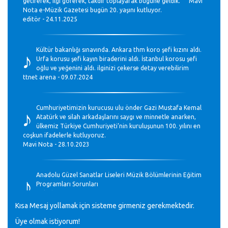
getirerek, ilgi görerek, takdir toplayarak bugüne geldik. Mavi
Nota e-Müzik Gazetesi bugün 20. yaşını kutluyor.
editör - 24.11.2025
♪
Kültür bakanlığı sınavında. Ankara thm koro şefi kızını aldı.
Urfa korusu şefi kayın biraderini aldı. İstanbul korosu şefi
oğlu ve yeğenini aldı. ilginizi çekerse detay verebilirim
ttnet arena - 09.07.2024
♪
Cumhuriyetimizin kurucusu ulu önder Gazi Mustafa Kemal
Atatürk ve silah arkadaşlarını saygı ve minnetle anarken,
ülkemiz Türkiye Cumhuriyeti’nin kuruluşunun 100. yılını en
coşkun ifadelerle kutluyoruz.
Mavi Nota - 28.10.2023
♪
Anadolu Güzel Sanatlar Liseleri Müzik Bölümlerinin Eğitim
Programları Sorunları
Gülşah Sargın Kaptaş - 28.10.2023
Kısa Mesaj yollamak için sisteme girmeniz gerekmektedir.
Üye olmak istiyorum!
GEÇMİŞ OLSUN TÜRKİYE!