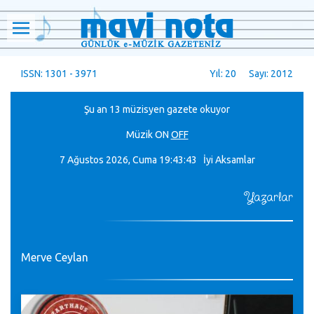
ISSN: 1301 - 3971
Yıl: 20 Sayı: 2012
Şu an 13 müzisyen gazete okuyor
Müzik
ON
OFF
7 Ağustos 2026, Cuma
19:43:43 İyi Aksamlar
Yazarlar
Merve Ceylan