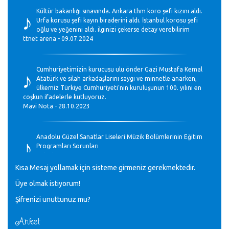
♪
Kültür bakanlığı sınavında. Ankara thm koro şefi kızını aldı.
Urfa korusu şefi kayın biraderini aldı. İstanbul korosu şefi
oğlu ve yeğenini aldı. ilginizi çekerse detay verebilirim
ttnet arena - 09.07.2024
♪
Cumhuriyetimizin kurucusu ulu önder Gazi Mustafa Kemal
Atatürk ve silah arkadaşlarını saygı ve minnetle anarken,
ülkemiz Türkiye Cumhuriyeti’nin kuruluşunun 100. yılını en
coşkun ifadelerle kutluyoruz.
Mavi Nota - 28.10.2023
♪
Anadolu Güzel Sanatlar Liseleri Müzik Bölümlerinin Eğitim
Programları Sorunları
Gülşah Sargın Kaptaş - 28.10.2023
Kısa Mesaj yollamak için sisteme girmeniz gerekmektedir.
♪
Üye olmak istiyorum!
GEÇMİŞ OLSUN TÜRKİYE!
Mavi Nota - 07.02.2023
Şifrenizi unuttunuz mu?
Anket
30 yıl sonra karşılaşmak çok güzel Kurtuluş, teveccüh