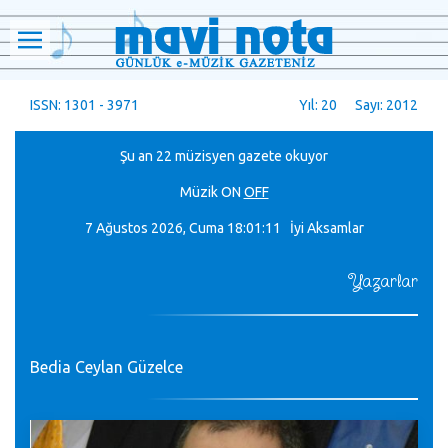
ISSN: 1301 - 3971
Yıl: 20 Sayı: 2012
Şu an 22 müzisyen gazete okuyor
Müzik
ON
OFF
7 Ağustos 2026, Cuma
18:01:12 İyi Aksamlar
Yazarlar
Bedia Ceylan Güzelce