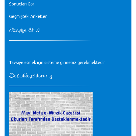
Sonuçları Gör
♪
Geçmişteki Anketler
sayın müfit bey bilgilerinizi kontrol edi 6440 sayılı cso
kurulrş kanununda 4 b diye bir tanım yoktur
CÜNEYT BALKIZ - 15.11.2022
♫
Tavsiye Et
Tüm Mesajlar
Tavsiye etmek için sisteme girmeniz gerekmektedir.
Destekleyenlerimiz