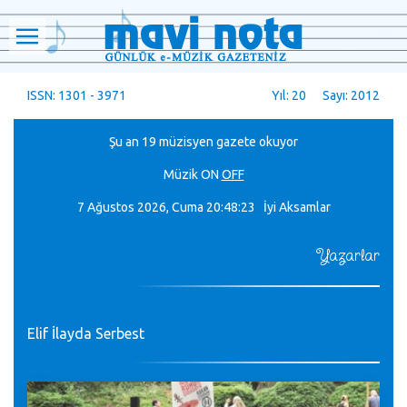
ISSN: 1301 - 3971
Yıl: 20 Sayı: 2012
Şu an 19 müzisyen gazete okuyor
Müzik
ON
OFF
7 Ağustos 2026, Cuma
20:48:24 İyi Aksamlar
Yazarlar
Elif İlayda Serbest