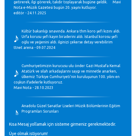
getirerek, ilgi görerek, takdir toplayarak bugüne geldik. Mavi
Nota e-Müzik Gazetesi bugün 20. yaşını kutluyor.
editör - 24.11.2025
♪
Kültür bakanlığı sınavında. Ankara thm koro şefi kızını aldı.
Urfa korusu şefi kayın biraderini aldı. İstanbul korosu şefi
oğlu ve yeğenini aldı. ilginizi çekerse detay verebilirim
ttnet arena - 09.07.2024
♪
Cumhuriyetimizin kurucusu ulu önder Gazi Mustafa Kemal
Atatürk ve silah arkadaşlarını saygı ve minnetle anarken,
ülkemiz Türkiye Cumhuriyeti’nin kuruluşunun 100. yılını en
coşkun ifadelerle kutluyoruz.
Mavi Nota - 28.10.2023
♪
Anadolu Güzel Sanatlar Liseleri Müzik Bölümlerinin Eğitim
Programları Sorunları
Gülşah Sargın Kaptaş - 28.10.2023
Kısa Mesaj yollamak için sisteme girmeniz gerekmektedir.
Üye olmak istiyorum!
GEÇMİŞ OLSUN TÜRKİYE!