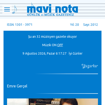
ISSN: 1301 - 3971
Yıl: 20 Sayı: 2012
Şu an 32 müzisyen gazete okuyor
Müzik
ON
OFF
9 Ağustos 2026, Pazar
6:17:28 İyi Günler
Yazarlar
Emre Gerçel