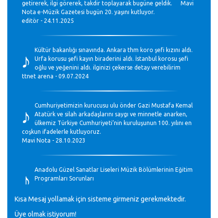
getirerek, ilgi görerek, takdir toplayarak bugüne geldik. Mavi
Nota e-Müzik Gazetesi bugün 20. yaşını kutluyor.
editör - 24.11.2025
♪
Kültür bakanlığı sınavında. Ankara thm koro şefi kızını aldı.
Urfa korusu şefi kayın biraderini aldı. İstanbul korosu şefi
oğlu ve yeğenini aldı. ilginizi çekerse detay verebilirim
ttnet arena - 09.07.2024
♪
Cumhuriyetimizin kurucusu ulu önder Gazi Mustafa Kemal
Atatürk ve silah arkadaşlarını saygı ve minnetle anarken,
ülkemiz Türkiye Cumhuriyeti’nin kuruluşunun 100. yılını en
coşkun ifadelerle kutluyoruz.
Mavi Nota - 28.10.2023
♪
Anadolu Güzel Sanatlar Liseleri Müzik Bölümlerinin Eğitim
Programları Sorunları
Gülşah Sargın Kaptaş - 28.10.2023
Kısa Mesaj yollamak için sisteme girmeniz gerekmektedir.
Üye olmak istiyorum!
GEÇMİŞ OLSUN TÜRKİYE!