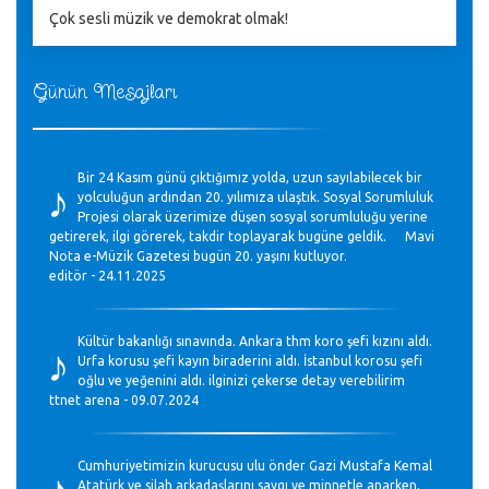
Çok sesli müzik ve demokrat olmak!
Günün Mesajları
♪
Bir 24 Kasım günü çıktığımız yolda, uzun sayılabilecek bir
yolculuğun ardından 20. yılımıza ulaştık. Sosyal Sorumluluk
Projesi olarak üzerimize düşen sosyal sorumluluğu yerine
getirerek, ilgi görerek, takdir toplayarak bugüne geldik. Mavi
Nota e-Müzik Gazetesi bugün 20. yaşını kutluyor.
editör - 24.11.2025
♪
Kültür bakanlığı sınavında. Ankara thm koro şefi kızını aldı.
Urfa korusu şefi kayın biraderini aldı. İstanbul korosu şefi
oğlu ve yeğenini aldı. ilginizi çekerse detay verebilirim
ttnet arena - 09.07.2024
♪
Cumhuriyetimizin kurucusu ulu önder Gazi Mustafa Kemal
Atatürk ve silah arkadaşlarını saygı ve minnetle anarken,