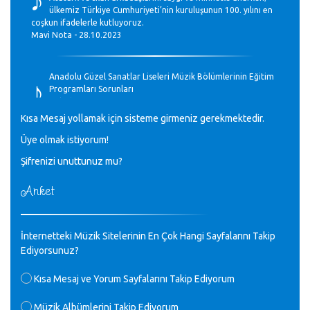
ülkemiz Türkiye Cumhuriyeti’nin kuruluşunun 100. yılını en
coşkun ifadelerle kutluyoruz.
Mavi Nota - 28.10.2023
♪
Anadolu Güzel Sanatlar Liseleri Müzik Bölümlerinin Eğitim
Programları Sorunları
Gülşah Sargın Kaptaş - 28.10.2023
Kısa Mesaj yollamak için sisteme girmeniz gerekmektedir.
♪
Üye olmak istiyorum!
GEÇMİŞ OLSUN TÜRKİYE!
Mavi Nota - 07.02.2023
Şifrenizi unuttunuz mu?
Anket
♪
30 yıl sonra karşılaşmak çok güzel Kurtuluş, teveccüh
etmişsin çok teşekkür ederim. Nerelerdesin? Bilgi verirsen
sevinirim, selamlar, sevgiler.
M.Semih Baylan - 08.01.2023
İnternetteki Müzik Sitelerinin En Çok Hangi Sayfalarını Takip
Ediyorsunuz?
♪
Değerli Müfit hocama en içten sevgi saygılarımı iletin
Kısa Mesaj ve Yorum Sayfalarını Takip Ediyorum
lütfen .Üniversite yıllarımda özel radyo yayıncılığı
yaptım.1994 yılında derginin bu daldaki ödülüne layık
Müzik Albümlerini Takip Ediyorum