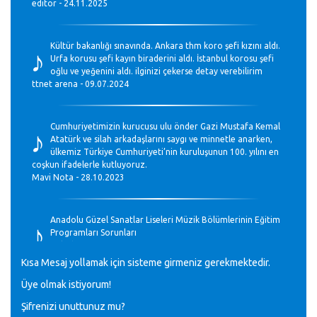
editör - 24.11.2025
♪
Kültür bakanlığı sınavında. Ankara thm koro şefi kızını aldı.
Urfa korusu şefi kayın biraderini aldı. İstanbul korosu şefi
oğlu ve yeğenini aldı. ilginizi çekerse detay verebilirim
ttnet arena - 09.07.2024
♪
Cumhuriyetimizin kurucusu ulu önder Gazi Mustafa Kemal
Atatürk ve silah arkadaşlarını saygı ve minnetle anarken,
ülkemiz Türkiye Cumhuriyeti’nin kuruluşunun 100. yılını en
coşkun ifadelerle kutluyoruz.
Mavi Nota - 28.10.2023
♪
Anadolu Güzel Sanatlar Liseleri Müzik Bölümlerinin Eğitim
Programları Sorunları
Gülşah Sargın Kaptaş - 28.10.2023
Kısa Mesaj yollamak için sisteme girmeniz gerekmektedir.
♪
Üye olmak istiyorum!
GEÇMİŞ OLSUN TÜRKİYE!
Mavi Nota - 07.02.2023
Şifrenizi unuttunuz mu?